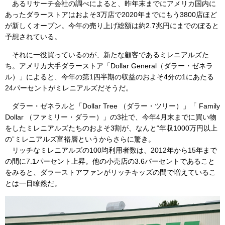
あるリサーチ会社の調べによると、昨年末までにアメリカ国内に
あったダラーストアはおよそ3万店で2020年までにもう3800店ほど
が新しくオープン。今年の売り上げ総額は約2.7兆円にまでのぼると
予想されている。
それに一役買っているのが、新たな顧客であるミレニアルズた
ち。アメリカ大手ダラーストア「Dollar General（ダラー・ゼネラ
ル）」によると、今年の第1四半期の収益のおよそ4分の1にあたる
24パーセントがミレニアルズだそうだ。
ダラー・ゼネラルと「Dollar Tree （ダラー・ツリー）」「 Family
Dollar （ファミリー・ダラー）」の3社で、今年4月末までに買い物
をしたミレニアルズたちのおよそ3割が、なんと“年収1000万円以上
の”ミレニアルズ富裕層というからさらに驚き。
リッチなミレニアルズの100均利用者数は、2012年から15年まで
の間に7.1パーセント上昇。他の小売店の3.6パーセントであること
をみると、ダラーストアファンがリッチキッズの間で増えているこ
とは一目瞭然だ。