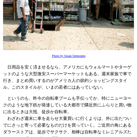
Photo by Susan Sermoneta
日用品を安く済ませるなら、アメリカにもウォルマートやターゲ
ットのような大型激安スーパーマーケットもある。週末家族で車で
行き、まとめ買いするのがアメリカ人の節約ショッピングスタイ
ル。このスタイルが、いまの若者にはあっていない。
というのも、昨今の自転車ブームも手伝ってか、特にニューヨー
クのような地下鉄が発達している大都市で隣近所にふらりと買い物
に出るときは大抵、徒歩か自転車。
わざわざ週末に車を走らせ大量買いに行くよりは、外に出たつい
でにさっと寄って必要なものだけを買っていく。ご近所の角にある
ダラーストアは、徒歩でサクサク、相棒は自転車なミレニアルズた