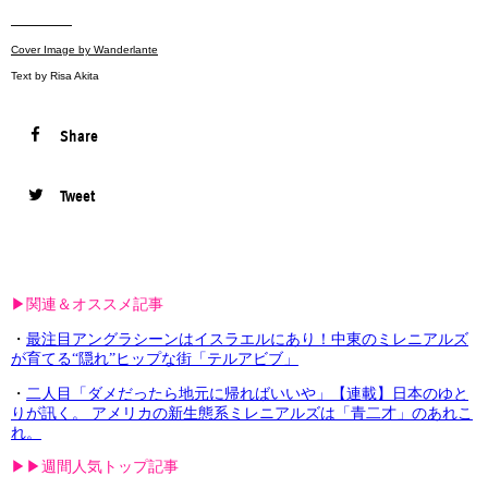
————
Cover Image by Wanderlante
Text by Risa Akita
Share
Tweet
▶︎関連＆オススメ記事
・
最注目アングラシーンはイスラエルにあり！中東のミレニアルズ
が育てる“隠れ”ヒップな街「テルアビブ」
・
二人目「ダメだったら地元に帰ればいいや」【連載】日本のゆと
りが訊く。 アメリカの新生態系ミレニアルズは「青二才」のあれこ
れ。
▶︎▶︎週間人気トップ記事