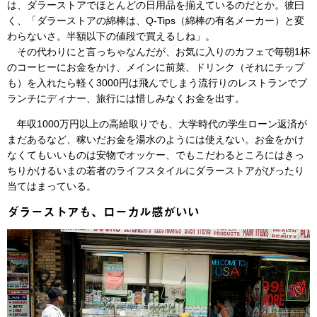
は、ダラーストアでほとんどの日用品を揃えているのだとか。彼曰
く、「ダラーストアの綿棒は、Q-Tips（綿棒の有名メーカー）と変
わらないさ。半額以下の値段で買えるしね」。
その代わりにと言っちゃなんだが、お気に入りのカフェで毎朝1杯
のコーヒーにお金をかけ、メインに前菜、ドリンク（それにチップ
も）を入れたら軽く3000円は飛んでしまう流行りのレストランでブ
ランチにディナー、旅行には惜しみなくお金を出す。
年収1000万円以上の高給取りでも、大学時代の学生ローン返済が
まだあるなど、稼いだお金を湯水のようには使えない。お金をかけ
なくてもいいものは安物でオッケー、でもこだわるところにはきっ
ちりかけるいまの若者のライフスタイルにダラーストアがぴったり
当てはまっている。
ダラーストアも、ローカル感がいい