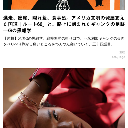
逃走、密輸、隠れ蓑、食事処。アメリカ文明の発展支え
た国道「ルート66」と、路上に刻まれたギャングの足跡
—Gの黒雑学
【連載】米国Gの黒雑学。縦横無尽の斬り口で、亜米利加ギャングの仮面
をぺりぺり剥がし痛いところをつんつん突いていく、三十四話目。
連載
2024.12.30