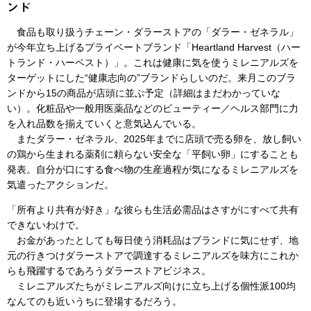
ンド
食品も取り扱うチェーン・ダラーストアの「ダラー・ゼネラル」
が今年立ち上げるプライベートブランド「Heartland Harvest（ハー
トランド・ハーベスト）」。これは健康に気を使うミレニアルズを
ターゲットにした“健康志向の”ブランドらしいのだ。来月このブラ
ンドから15の商品が店頭に並ぶ予定（詳細はまだわかっていな
い）。化粧品や一般用医薬品などのビューティー／ヘルス部門に力
を入れ品数を揃えていくと意気込んでいる。
またダラー・ゼネラル、2025年までに店頭で売る卵を、放し飼い
の鶏から生まれる薬剤に頼らない安全な「平飼い卵」にすることも
発表。自分が口にする食べ物の生産過程が気になるミレニアルズを
気遣ったアクションだ。
「所有より共有が好き」な彼らも生活必需品はさすがにすべて共有
できないわけで。
お金があったとしても毎日使う消耗品はブランドに気にせず、地
元の行きつけダラーストアで調達するミレニアルズを味方にこれか
らも飛躍するであろうダラーストアビジネス。
ミレニアルズたちがミレニアルズ向けに立ち上げる個性派100均
なんてのも近いうちに登場するだろう。