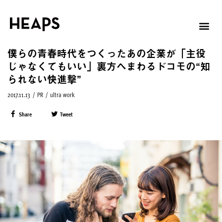
僕らの青春時代をつくったあの企業が「主役
じゃなくてもいい」裏方へまわるドコモの“知
られない快進撃”
2017.11.13
/
PR
/
ultra work
Share
Tweet