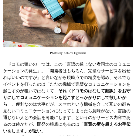
Photos by Kohichi Ogasahara
ドコモの狙いの一つは、この「言語の通じない者同士のコミュニ
ケーションの発生」。「開発者はもちろん、完璧なサービスを出せ
ればいいのですが」と言いながら現時点での精度を認め、それでも
イベントを打ったのは「ただの機械で完璧なコミュニケーションを
起こすのが狙いではなくて、
それ（ドコモのはなして翻訳）をお守
りにしてコミュニケーションを起こすとっかかりにして欲しいか
ら
」。便利なのは大事だが、スマホという機械を介して互いの顔も
見ないコミュニケーションになってしまったら意味がない。言語の
通じない人との会話を可能にします、というのがサービス内容であ
るのは確かだが、開発の根底にあるのは「
言葉の壁を超えるお手伝
いをします」が近い
。