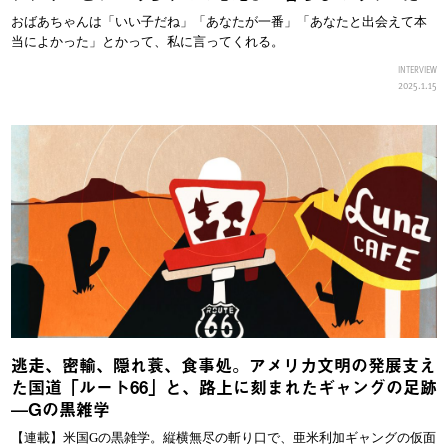
おばあちゃんは「いい子だね」「あなたが一番」「あなたと出会えて本
当によかった」とかって、私に言ってくれる。
INTERVIEW
2025.1.15
逃走、密輸、隠れ蓑、食事処。アメリカ文明の発展支え
た国道「ルート66」と、路上に刻まれたギャングの足跡
—Gの黒雑学
【連載】米国Gの黒雑学。縦横無尽の斬り口で、亜米利加ギャングの仮面