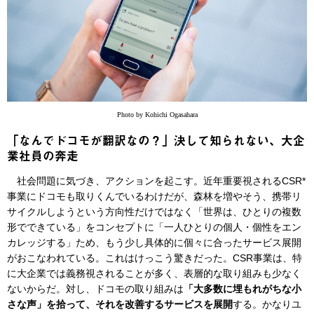
Photo by Kohichi Ogasahara
「なんでドコモが翻訳なの？」決して知られない、大企
業社員の奔走
社会問題に気づき、アクションを起こす。近年重要視されるCSR*
事業にドコモも取りくんでいるわけだが、森林を増やそう、携帯リ
サイクルしようという方向性だけではなく「世界は、ひとりの複数
形でできている」をコンセプトに「一人ひとりの個人・個性をエン
カレッジする」ため、もう少し具体的に個々に合ったサービス展開
がおこなわれている。これはけっこう驚きだった。CSR事業は、特
に大企業では義務視されることが多く、表層的な取り組みも少なく
ないからだ。対し、ドコモの取り組みは
「大多数に埋もれがちな小
さな声」を拾って、それを改善するサービスを展開
する。かなりユ