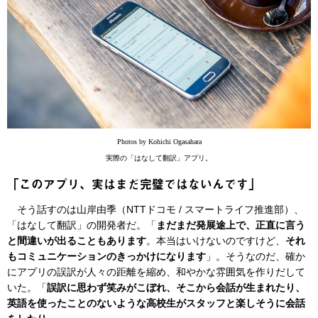
Photos by Kohichi Ogasahara
実際の「はなして翻訳」アプリ。
「このアプリ、実はまだ完璧ではないんです」
そう話すのは山岸由季（NTTドコモ / スマートライフ推進部）、
「はなして翻訳」の開発者だ。「
まだまだ発展途上で、正直に言う
と間違いが出ることもあります
。本当はいけないのですけど、
それ
もコミュニケーションのきっかけになります
」。そうなのだ、確か
にアプリの誤訳が人々の距離を縮め、和やかな雰囲気を作りだして
いた。「
誤訳に思わず笑みがこぼれ、そこから会話が生まれたり、
英語を使ったことのないような高校生がスタッフと楽しそうに会話