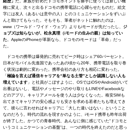
経歴」
だ。家族が貯めたドコモポイントを勝手に使っては新しい機
種に変え、次々と出るドコモの携帯電話に心躍らせたものだ。絵文
字には友人（あるいは意中の人）とのコミュニケーションをずいぶ
んと助けてもらった。そもそも、筆者がネットに触れたのは、
www（ワールド・ワイド・ウェブ）よりもiモードが先だったし、
ジ
ョブズは知らないが、松永真理（iモードの生みの親）は知ってい
た
。AppleのiPhoneが革新なら、ドコモのiモードは「革命」だっ
た。
ドコモの携帯は爆発的に売れてピーク時はシェア60パーセント。
日本がモバイル先進国であったあの頃から20年、携帯電話を取り巻
く状況は劇的に変わった。携帯会社のあり方も相応に変わった。
「
極論を言えば通信キャリアを“単なる土管”としか認識しない人も
増えています
」と社員がこぼすように、OSではiOSやAndroidがいて
出番はないし、電話やメッセージのやり取りもLINEやFacebookな
どのアプリ。キャリアメールを使う人は少なくなった。格安SIMも
出てきてキャリアの安心感よりも安さを求める若者たちも増えてき
て、彼らに言わせればキャリアに「大した違いはない」ということ
なのだろう。時代の流れを現すかのように、iモード携帯も昨年出荷
が終了した。かつての青春時代、あんなに側に感じていた“ドコモと
いうコミュニケーションの基盤”は、一つの時代を終えたのだと思っ