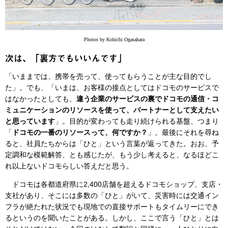
Photos by Kohichi Ogasahara
次は、「裏方でもいいんです」
「いままでは、携帯を売って、使ってもらうことが主な目的でし
た」。でも、「いまは、お客様の接点としてはドコモのサービスで
はなかったとしても、
違う企業のサービスの裏でドコモの通信・コ
ミュニケーションのリソースを使って、パートナーとして支えたい
と思っています
」。目的が変わっても走り続けられる基盤、つまり
「
ドコモの一番のリソースって、何ですか？
」。最後にそれを尋ね
ると、社員たちからは「ひと」という言葉が返ってきた。おお、予
定調和な模範解答、とも感じたが、もう少し考えると、なるほどこ
れ以上ないドコモらしい答えだと思う。
ドコモは各都道府県に2,400店舗を超えるドコモショップ、支店・
支社があり、そこには多数の「ひと」がいて、災害時には交通イン
フラが絶たれた状況でも現地での直接サポートもタイムリーにでき
るというのを聞いたことがある。しかし、ここで言う「ひと」とは