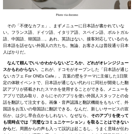
Photo via docomo
その「不便なカフェ」、まずメニューに日本語が書かれていな
い。フランス語、ドイツ語、イタリア語、スペイン語、ポルトガル
語、中国語、韓国語…。あれ、英語はない。接客対応しているのも
日本語を話せない外国人の方たち。無論、お客さんは普段通り日本
人ばかりだ。
なんて頼んでいいかわからないどころか、どれがオレンジジュー
スかもわからない
。これが、ドコモがオープンした「日本語が通じ
ないカフェ For ONEs Cafe」。言葉の壁をテーマに主催した1日限
定の体験イベントで、日本語が通じない代わりに同社が開発した翻
訳アプリが搭載されたスマホを使用することができる。メニューを
アプリで読み取り、さらにそのアプリを使い外国人スタッフとの会
話を翻訳して注文する。画像・音声認識と翻訳機能をもちいて、外
国語をお互いの母国語に翻訳できる。なんだ、新しいサービスの宣
伝か、は少し早合点かもしれない。なぜなら、
そのアプリを使って
も現時点では「完璧なコミュニケーション」を取ることはできない
から
だ。周囲からの声も入って誤訳は起こるし、うまく意味が伝わ