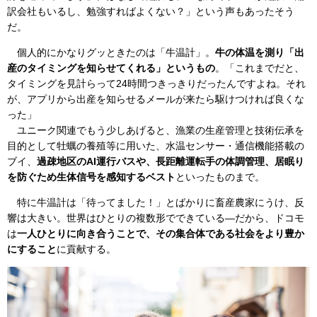
訳会社もいるし、勉強すればよくない？」という声もあったそう
だ。
個人的にかなりグッときたのは「牛温計」。
牛の体温を測り「出
産のタイミングを知らせてくれる」というもの
。「これまでだと、
タイミングを見計らって24時間つきっきりだったんですよね。それ
が、アプリから出産を知らせるメールが来たら駆けつければ良くな
った」
ユニーク関連でもう少しあげると、漁業の生産管理と技術伝承を
目的として牡蠣の養殖等に用いた、水温センサー・通信機能搭載の
ブイ、
過疎地区のAI運行バスや、長距離運転手の体調管理、居眠り
を防ぐため生体信号を感知するベスト
といったものまで。
特に牛温計は「待ってました！」とばかりに畜産農家にうけ、反
響は大きい。世界はひとりの複数形でできている—だから、ドコモ
は
一人ひとりに向き合うことで、その集合体である社会をより豊か
にすること
に貢献する。