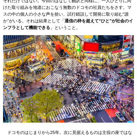
それだけではない。今回のはなして翻訳と同様に、一人ひとりに向
けた取り組みを地道におこなう無数のドコモの社員たちをさす。マ
スの中の個人の小さな声を拾い、試行錯誤して開発に取り組む“誰
か”がいる。それは結果として「
通信の枠を超えて“ひと”が社会のイ
ンフラとして機能できる
」ということ。
ドコモのはじまりから25年。次に見据えるものは主役の座ではな