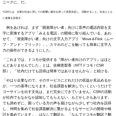
ニークに、だ。
*CSRとは、企業が社会に対しての影響に責任を持って意思決定し、活動すること。社会ととも
に発展を目指す。
例をあげれば、まず「聴覚障がい者」向けに音声の通話内容を文
字に変換するアプリ「みえる電話」の開発に取り組んでいる。あわ
せて、「視覚障がい者」向けの文字入力アプリ「Move＆Flick（ムー
ブ・アンド・フリック）」。スマホのどこを触っても簡単に文字入
力の操作ができるようにした。
「これまでは、ドコモが提供する『障がい者向けのアプリ』はほと
んどありませんでした」とは、佐柳恵梨香（NTTドコモ / CSR
部）。「社内だけでも説得は簡単ではありませんから」と続ける。
「やはり企業なので、そのサービスにどれだけの収益が見込めるか
が、一つの基準になります。社会課題を解決していくというだけで
ゴーサインを出す文化は、まだ完全にできていません。CSRの活動
が社内でもなかなか認知してもらえない、もどかしさもあります。
でも諦めずに、困っている方の声を届けながら少しずつ社内を説得
し、仲間を集めて社会課題解決に繋がるようなサービスの開発や検
討を進めています」。はなして翻訳も、「なんでドコモが翻訳？翻