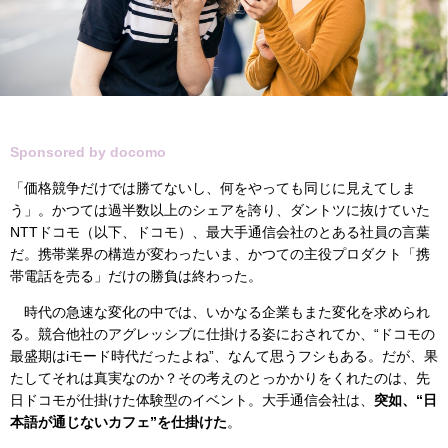
Sponsored by docomo
「価格競争だけでは勝てないし、何をやっても同じに見えてしま
う」。かつては過半数以上のシェアを誇り、ダントツに抜けていた
NTTドコモ（以下、ドコモ）、最大手通信会社のとある社員の言葉
だ。携帯業界の構造が変わったいま、かつての主役プロダクト「携
帯電話を売る」だけの勝負は終わった。
時代の急速な変化の中では、いかなる企業もまた変化を求められ
る。競合他社のアグレッシブに仕掛ける姿におされてか、“ドコモの
最盛期はiモード時代だったよね”、なんて思うフシもある。だが、果
たしてそれは真実なのか？その考えのとっかかりをくれたのは、先
日ドコモが仕掛けた体験型のイベント。大手通信会社は、
突如、“日
本語が通じないカフェ”を仕掛けた
。