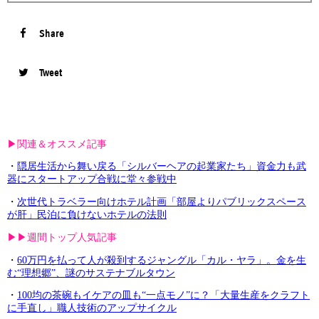
Share
Tweet
▶︎関連＆オススメ記事
・
隠居生活から舞い戻る「シルバーヘアの起業家たち」資金力も武
器にスタートアップ合戦に堂々参戦中
・
次世代トラベラー向けホテル計画「部屋よりパブリックスペース
が肝」民泊に負けないホテルの法則
▶︎▶︎週間トップ人気記事
・
60万円を払って人が殺到するジャングル「カル・ヤラ」。金を生
む“理想郷”、謎のサステナブルタウン
・
100均の茶碗もイケアの皿も“一点モノ”に？「大量生産をクラフト
に手直し」職人技術のアップサイクル