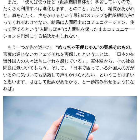
また、「使えば使うほど（翻訳機能自体が）学習していくので、
たくさん利用すれば進化します」とのこと。ただし、精度があがれ
ど、肩をたたく、声をかけるという最初のステップを翻訳機能がや
ってくれるわけでない。結局は人間同士のコミュニケーション、使
って育てるという“人間っぽさ”は人間味を保ったままコミュニケー
ションを円滑にする秘訣かもしれない。
もう一つが先で述べた、
“めっちゃ不便じゃん”の実感そのもの
。
言葉の通じないカフェでそれを実感したということは、「日本の在
留外国人の人々は常にそれを感じている」。実体験から、その社会
問題に気づいてもらう。そして、「日本で困っている外国人の方が
いるのに気づいても躊躇して声をかけられない、ということは多い
と思います。はなして翻訳があるから、と一歩踏み出せるようにな
れば」