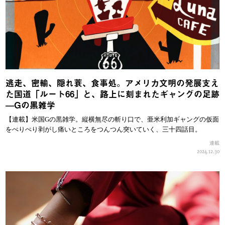
逃走、密輸、隠れ蓑、食事処。アメリカ文明の発展支え
た国道「ルート66」と、路上に刻まれたギャングの足跡
—Gの黒雑学
【連載】米国Gの黒雑学。縦横無尽の斬り口で、亜米利加ギャングの仮面
をぺりぺり剥がし痛いところをつんつん突いていく、三十四話目。
連載
2024.12.30