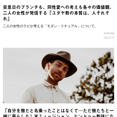
安息日のブランチも、同性愛への考えも各々の価値観。
二人の女性が発信する「ユダヤ教の本質は、人それぞ
れ」
二人の女性のラビが考える「モダン・リチュアル」について。
INTERVIEW
2024.8.22
「自分を僧だと名乗ったことはなくて…ただ僧たちと一
緒に暮らした」米ミュージシャン、ヒンドゥー教徒にな