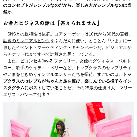
のコンセプトがシンプルなのだから、楽しみ方がシンプルなのは当
然
か。
お金とビジネスの話は「答えられません」
SNSとの親和性は抜群。コアターゲットは10代から30代の若者。
話題のミレニアルピンク
をふんだんに使い、とことん「いま」に一
致したイベント・マーケティング・キャンペーンだ。ビジュアルか
らチケット代まですべて計算され尽くしている。
また、ビヨンセ＆Jay-Z ファミリー、女優のグウィネス・パルト
ロー、歌手のケイティ・ペリーなど、トップクラスのセレブリティ
やいまをときめくインフルエンサーたちを招待。すごいのは、
トッ
プクラスのセレブらがちゃんと足を運び、楽しんでいる様子をイン
スタグラムにポストしている
ことだ。その25歳の仕掛け人、マリー
エリス・バンって何者？