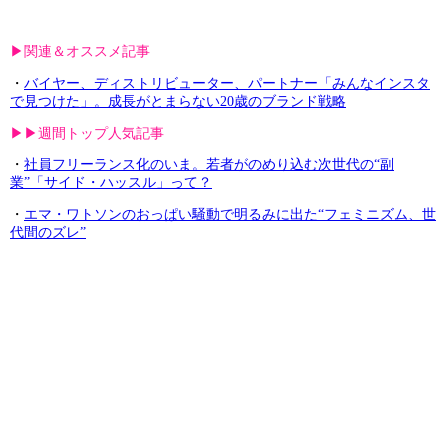
▶︎関連＆オススメ記事
・
バイヤー、ディストリビューター、パートナー「みんなインスタ
で見つけた」。成長がとまらない20歳のブランド戦略
▶︎▶︎週間トップ人気記事
・
社員フリーランス化のいま。若者がのめり込む次世代の“副
業”「サイド・ハッスル」って？
・
エマ・ワトソンのおっぱい騒動で明るみに出た“フェミニズム、世
代間のズレ”