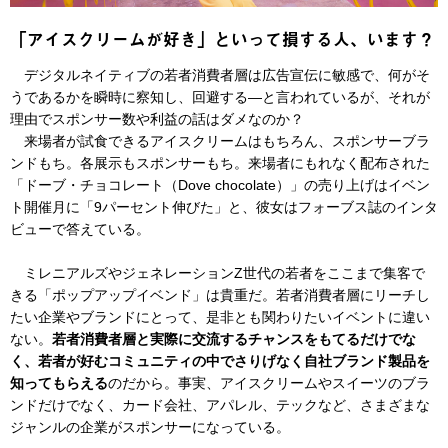
「アイスクリームが好き」といって損する人、います？
デジタルネイティブの若者消費者層は広告宣伝に敏感で、何がそ
うであるかを瞬時に察知し、回避する—と言われているが、それが
理由でスポンサー数や利益の話はダメなのか？
来場者が試食できるアイスクリームはもちろん、スポンサーブラ
ンドもち。各展示もスポンサーもち。来場者にもれなく配布された
「ドーブ・チョコレート（Dove chocolate）」の売り上げはイベン
ト開催月に「9パーセント伸びた」と、彼女はフォーブス誌のインタ
ビューで答えている。
ミレニアルズやジェネレーションZ世代の若者をここまで集客で
きる「ポップアップイベンド」は貴重だ。若者消費者層にリーチし
たい企業やブランドにとって、是非とも関わりたいイベントに違い
ない。
若者消費者層と実際に交流するチャンスをもてるだけでな
く、若者が好むコミュニティの中でさりげなく自社ブランド製品を
知ってもらえる
のだから。事実、アイスクリームやスイーツのブラ
ンドだけでなく、カード会社、アパレル、テックなど、さまざまな
ジャンルの企業がスポンサーになっている。