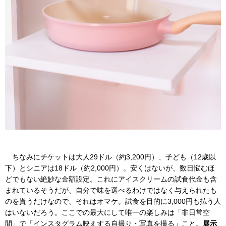
ちなみにチケットは大人29ドル（約3,200円）、子ども（12歳以
下）とシニアは18ドル（約2,000円）。安くはないが、数日悩むほ
どでもない絶妙な金額設定。これにアイスクリームの試食代金も含
まれているそうだが、自分で味を選べるわけではなく与えられたも
のを貰うだけなので、それはオマケ。試食を目的に3,000円も払う人
はいないだろう。ここでの最大にして唯一の楽しみは「非日常空
間」で「インスタグラム映えする自撮り・写真を撮る」こと。
展示