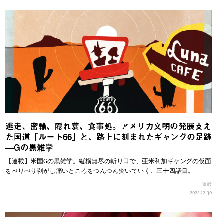
逃走、密輸、隠れ蓑、食事処。アメリカ文明の発展支え
た国道「ルート66」と、路上に刻まれたギャングの足跡
—Gの黒雑学
【連載】米国Gの黒雑学。縦横無尽の斬り口で、亜米利加ギャングの仮面
をぺりぺり剥がし痛いところをつんつん突いていく、三十四話目。
連載
2024.12.30