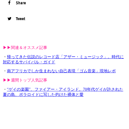
Share
Tweet
▶︎▶︎関連＆オススメ記事
・
帰ってきた伝説のレコード店「アザー・ミュージック」。時代に
対応するサバイバル・ガイド
・
南アフリカでしか生まれない自己表現「ゴム音楽」現地レポ
▶︎▶︎週間トップ人気記事
・
“ゲイの楽園”、ファイアー・アイランド。70年代ゲイが許された
夏の島、ポラロイドに写した灼けた裸体と愛