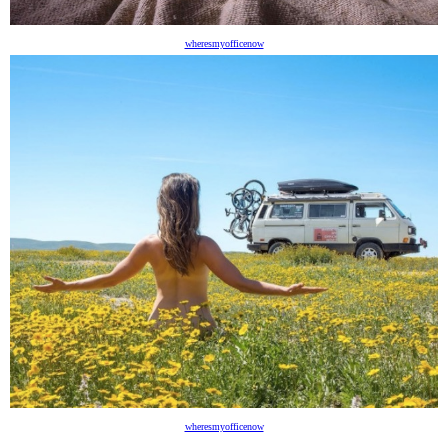
wheresmyofficenow
wheresmyofficenow