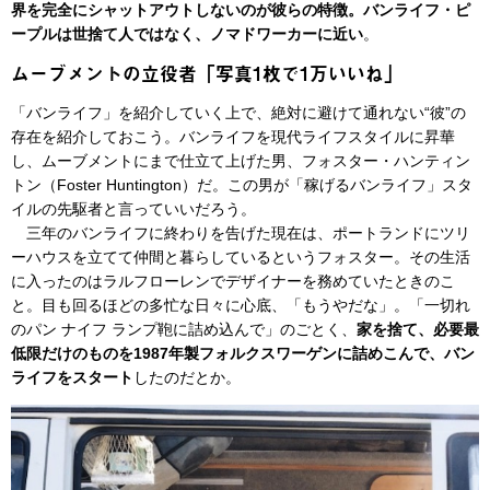
界を完全にシャットアウトしないのが彼らの特徴。バンライフ・ピ
ープルは世捨て人ではなく、ノマドワーカーに近い
。
ムーブメントの立役者「写真1枚で1万いいね」
「バンライフ」を紹介していく上で、絶対に避けて通れない“彼”の
存在を紹介しておこう。バンライフを現代ライフスタイルに昇華
し、ムーブメントにまで仕立て上げた男、フォスター・ハンティン
トン（Foster Huntington）だ。この男が「稼げるバンライフ」スタ
イルの先駆者と言っていいだろう。
三年のバンライフに終わりを告げた現在は、ポートランドにツリ
ーハウスを立てて仲間と暮らしているというフォスター。その生活
に入ったのはラルフローレンでデザイナーを務めていたときのこ
と。目も回るほどの多忙な日々に心底、「もうやだな」。「一切れ
のパン ナイフ ランプ鞄に詰め込んで」のごとく、
家を捨て、必要最
低限だけのものを1987年製フォルクスワーゲンに詰めこんで、バン
ライフをスタート
したのだとか。