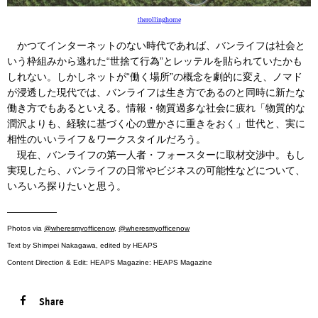
therollinghome
かつてインターネットのない時代であれば、バンライフは社会と
いう枠組みから逃れた“世捨て行為”とレッテルを貼られていたかも
しれない。しかしネットが“働く場所”の概念を劇的に変え、ノマド
が浸透した現代では、バンライフは生き方であるのと同時に新たな
働き方でもあるといえる。情報・物質過多な社会に疲れ「物質的な
潤沢よりも、経験に基づく心の豊かさに重きをおく」世代と、実に
相性のいいライフ＆ワークスタイルだろう。
現在、バンライフの第一人者・フォースターに取材交渉中。もし
実現したら、バンライフの日常やビジネスの可能性などについて、
いろいろ探りたいと思う。
—————
Photos via
@wheresmyofficenow
,
@wheresmyofficenow
Text by Shimpei Nakagawa, edited by HEAPS
Content Direction & Edit: HEAPS Magazine: HEAPS Magazine
Share