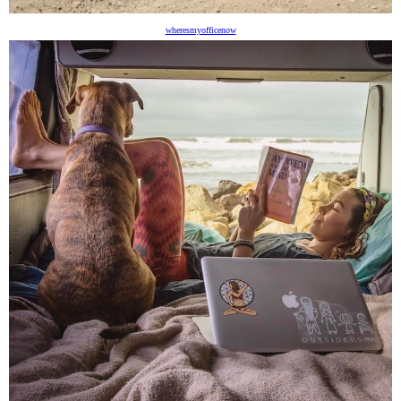
wheresmyofficenow