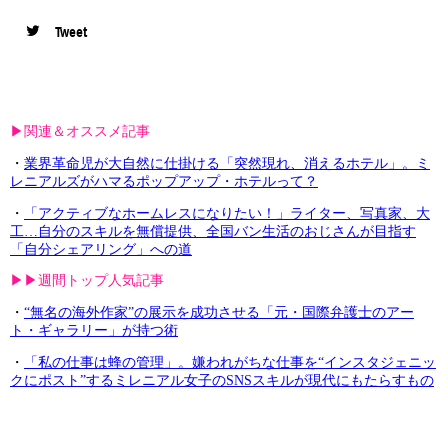
Tweet
▶︎関連＆オススメ記事
・
業界革命児が大自然に仕掛ける「突然現れ、消えるホテル」。ミ
レニアルズがハマるポップアップ・ホテルって？
・
「アクティブなホームレスになりたい！」ライター、写真家、大
工…自分のスキルを無償提供、全国バン生活のおじさんが目指す
「自分シェアリング」への道
▶︎▶︎週間トップ人気記事
・
“無名の海外作家”の展示を成功させる「元・国際弁護士のアー
ト・ギャラリー」が持つ術
・
「私の仕事は蜂の管理」。嫌われがちな仕事を“インスタジェニッ
クにポスト”するミレニアル女子のSNSスキルが現代にもたらすもの