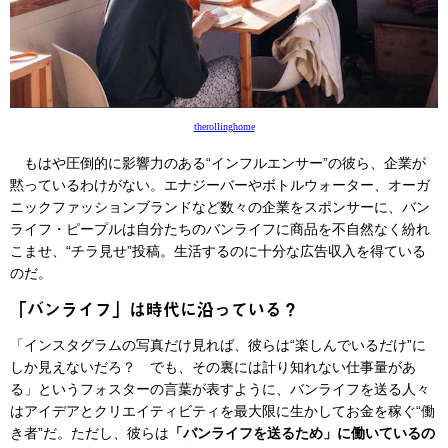
therollinghome
もはや圧倒的に影響力のある“インフルエンサー”の彼ら、企業が
黙っているわけがない。エナジーバーやボトルウォーター、オーガ
ニックファッションブランドなど数々の企業をスポンサーに、バン
ライフ・ピープルは自分たちのバンライフに商品を不自然なく紛れ
こませ、“チラ見せ”投稿。生活するのに十分な広告収入を得ている
のだ。
「バンライフ」は時代に沿っている？
「インスタグラムの写真だけ見れば、彼らは“楽しんでいるだけ”に
しか見えないだろ？ でも、その裏には計り知れない仕事量があ
る」というフォスターの言葉が表すように、バンライフを送る人々
はアイデアとクリエイティビティを最大限に生かしてお金を稼ぐ“働
き者”だ。ただし、彼らは
「バンライフを送るため」に働いているの