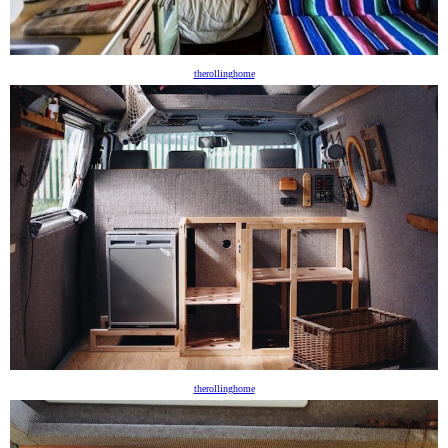
therollinghome
therollinghome