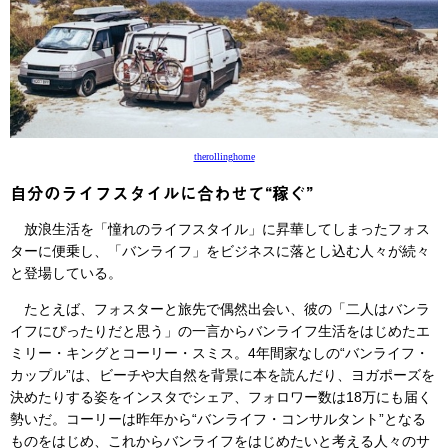
therollinghome
自分のライフスタイルに合わせて“稼ぐ”
放浪生活を「憧れのライフスタイル」に昇華してしまったフォス
ターに便乗し、「バンライフ」をビジネスに落とし込む人々が続々
と登場している。
たとえば、フォスターと旅先で偶然出会い、彼の「二人はバンラ
イフにぴったりだと思う」の一言からバンライフ生活をはじめたエ
ミリー・キングとコーリー・スミス。4年間家なしの“バンライフ・
カップル”は、ビーチや大自然を背景に本を読んだり、ヨガポーズを
決めたりする姿をインスタでシェア、フォロワー数は18万にも届く
勢いだ。コーリーは昨年から“バンライフ・コンサルタント”となる
ものをはじめ、これからバンライフをはじめたいと考える人々のサ