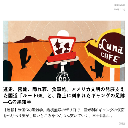
INTERVIEW
2025.1.15
逃走、密輸、隠れ蓑、食事処。アメリカ文明の発展支え
た国道「ルート66」と、路上に刻まれたギャングの足跡
—Gの黒雑学
【連載】米国Gの黒雑学。縦横無尽の斬り口で、亜米利加ギャングの仮面
をぺりぺり剥がし痛いところをつんつん突いていく、三十四話目。
連載