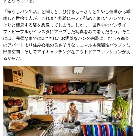
トとなっている。
「家なしバン生活」と聞くと、ひげをもっさりと生やし俗世から乖
離した世捨て人が、これまた乱雑にモノが詰めこまれたバンでひっ
そりと棲息する姿を想像してしまう。しかし、世界中のバンライ
フ・ピープルがインスタにアップした写真をみて驚くだろう。そこ
には、完璧なまでにDIYされたお洒落なバンの内装に、むしろ都会
のアパートより住み心地の良さそうなミニマル＆機能性バツグンな
部屋空間、そしてアイキャッチングなアウトドアファッションがあ
るからだ。