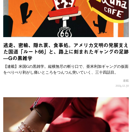
逃走、密輸、隠れ蓑、食事処。アメリカ文明の発展支え
た国道「ルート66」と、路上に刻まれたギャングの足跡
—Gの黒雑学
【連載】米国Gの黒雑学。縦横無尽の斬り口で、亜米利加ギャングの仮面
をぺりぺり剥がし痛いところをつんつん突いていく、三十四話目。
連載
2024.12.30