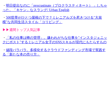
・
明日提出なのに「procrastinate（プロクラスティネート） 」しちゃ
った。「キケン」なスラング/ Urban English
・
500世帯がひとつ屋根の下で？ミレニアルズを惹きつける“大規
模”な共同生活スタイル「コリビング」
▶︎▶︎週間トップ人気記事
・
「私の仕事は蜂の管理」。嫌われがちな仕事を“インスタジェニッ
クにポスト”するミレニアル女子のSNSスキルが現代にもたらすもの
・
値段バラバラ。多様化するクラウドファンディング市場で実践す
る「新たな本の売り方」