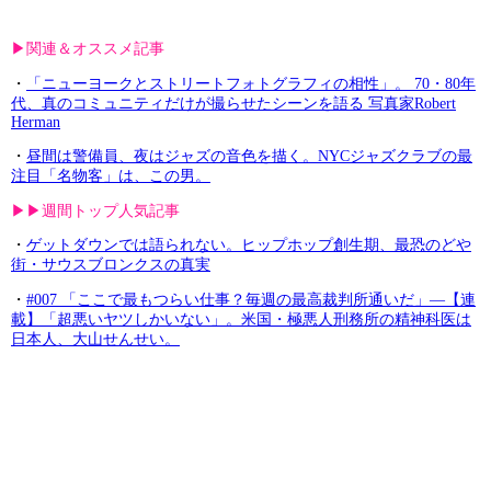
▶︎関連＆オススメ記事
・
「ニューヨークとストリートフォトグラフィの相性」。 70・80年
代、真のコミュニティだけが撮らせたシーンを語る 写真家Robert
Herman
・
昼間は警備員、夜はジャズの音色を描く。NYCジャズクラブの最
注目「名物客」は、この男。
▶︎▶︎週間トップ人気記事
・
ゲットダウンでは語られない。ヒップホップ創生期、最恐のどや
街・サウスブロンクスの真実
・
#007 「ここで最もつらい仕事？毎週の最高裁判所通いだ」—【連
載】「超悪いヤツしかいない」。米国・極悪人刑務所の精神科医は
日本人、大山せんせい。