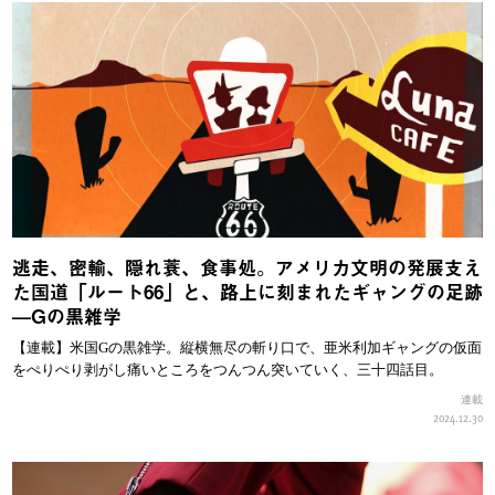
逃走、密輸、隠れ蓑、食事処。アメリカ文明の発展支え
た国道「ルート66」と、路上に刻まれたギャングの足跡
—Gの黒雑学
【連載】米国Gの黒雑学。縦横無尽の斬り口で、亜米利加ギャングの仮面
をぺりぺり剥がし痛いところをつんつん突いていく、三十四話目。
連載
2024.12.30