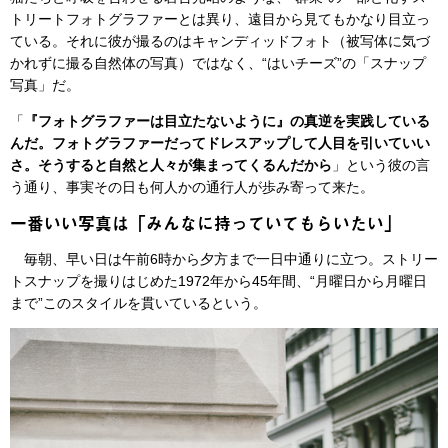
トリートフォトグラファーとは異り、遠目から見てもかなり目立っ
ている。それに彼が撮るのはキャンディッドフォト（被写体に気づ
かれずに撮る自然体の写真）ではなく、“はいチーズ”の「スナップ
写真」だ。
「
『フォトグラファーは目立たないように』の真逆を実践している
んだ。フォトグラファーだってドレスアップして人目を引いていい
さ。そうすると自然と人々が集まってくるんだから
」という彼の言
う通り、事実その日も何人かの通行人が歩み寄って来た。
一番いい写真は「みんなに持っていてもらいたい」
毎朝、早い日は午前6時から夕方まで一日中通りに立つ。ストリー
トスナップを撮りはじめた1972年から45年間、“月曜日から月曜日
まで”このスタイルを貫いているという。