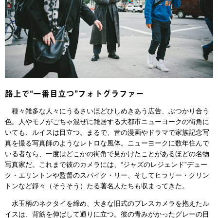
路上で“一番目立つ”フォトグラファー
種々雑多な人々にうるさいほどひしめきあう広告、ぶつかり合う
色。人やモノがごちゃ混ぜに雑居する大都市ニューヨークの街角に
いても、ルイスは目立つ。まるで、昔の漫画やドラマで家族記念写
真を撮る写真師のようなレトロな風体。ニューヨークに数年住んで
いる者なら、一度はどこかの街角で見かけたことがあるほどの名物
写真家だ。これまで彼のカメラには、“ジャズのレジェンド”デュー
ク・エリントンや監督のスパイク・リー、そしてヒラリー・クリン
トンなど錚々（そうそう）たる著名人たちも収まってきた。
水玉柄のネクタイを締め、大きな旧式のプレスカメラを抱えたル
イスは、背筋を伸ばして通りに立つ。彼の青みがかったグレーの目