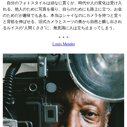
自分のフォトスタイルは頑なに貫くが、時代や人の変化は受け入
れる。他人のために写真を撮り、自らのためにも路上に立つ。お金
のためだが趣味でもある。本当はシャイなのにカメラを持つと堂々
と背筋を伸ばせる。旧式カメラとスーツの奥から自然と醸し出され
るルイスの“人間くささ”に、無意識に人は立ち止まってしまう。
＊＊＊
Louis Mendes