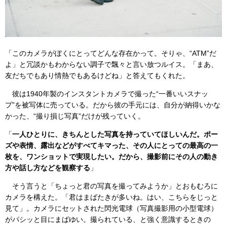
「このカメラがぼくにとってどんな存在かって。そりゃ、“ATM”だ
よ」と冗談かもわからない調子で飄々と言い放つルイス。「まあ、
友だちでもあり情熱でもあるけどね」と答えてもくれた。
彼は1940年製のインスタントカメラで撮った“一番いいスナッ
プ”を被写体に売っている。だから彼の手元には、自分が納得いかな
かった、“撮り損じ写真”だけが残っていく。
「
一人ひとりに、きちんとした写真を持っていてほしいんだ。ポー
ズや表情、露出などがすべてキマった、その人にとっての最高の一
枚を、ワンショットで実現したい。だから、撮影前にその人の動き
方や話し方などを観察する
」
そう言うと「ちょっと君の写真を撮ってみようか」とおもむろに
カメラを構えた。「君はまばたきが多いね。はい、こちらをじっと
見て」。カメラにセットされた閃光電球（写真撮影用の小型電球）
がパシッと目にまばゆい。撮られている、と強く意識するときの