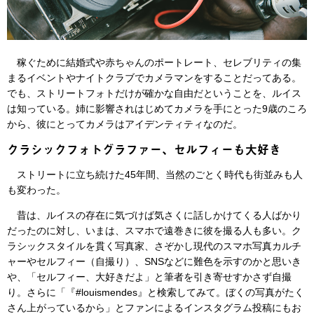
稼ぐために結婚式や赤ちゃんのポートレート、セレブリティの集
まるイベントやナイトクラブでカメラマンをすることだってある。
でも、ストリートフォトだけが確かな自由だということを、ルイス
は知っている。姉に影響されはじめてカメラを手にとった9歳のころ
から、彼にとってカメラはアイデンティティなのだ。
クラシックフォトグラファー、セルフィーも大好き
ストリートに立ち続けた45年間、当然のごとく時代も街並みも人
も変わった。
昔は、ルイスの存在に気づけば気さくに話しかけてくる人ばかり
だったのに対し、いまは、スマホで遠巻きに彼を撮る人も多い。ク
ラシックスタイルを貫く写真家、さぞかし現代のスマホ写真カルチ
ャーやセルフィー（自撮り）、SNSなどに難色を示すのかと思いき
や、「セルフィー、大好きだよ」と筆者を引き寄せすかさず自撮
り。さらに「『#louismendes』と検索してみて。ぼくの写真がたく
さん上がっているから」とファンによるインスタグラム投稿にもお