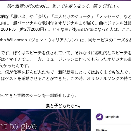
彼の退職の日のために。思いでを振り返って、笑ってほしい。
的な「思い出」や「会話」「二人だけのジョーク」「メッセージ」な
以内に、超パーソナルな歌詞付きオリジナル曲が届く。曲のジャンルは
200ドル（約2万2000円）。どんな曲があるのか気になった人は、
ここ
n Williamson（ジョン・ウィリアムソン）は、同サービスのニーズ
けです。ぼくはスピーチを任されていて、それなりに感動的なスピーチ
応はイマイチで…。一方、ミュージシャンに作ってもらったオリジナル
が良かったんです。
は、僕が仕事を頼んだ人たちで、新郎新婦にとってはあくまでも他人で
らはゲストを感動させることができた。この時、オリジナルソングの持
ってきた実際のシーンを一部紹介しよう。
妻と子どもたちへ。