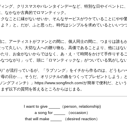
ィング、クリスマスやバレンタインデーなど、特別な日やイベントに
は、なかなか古典的でロマンティック。
クなことに縁がないせいか、そんなサービスがウケていることにやや
うよ？」と。だが、ふと思った。時代はシンプルを求めているといいつ
。
に、アーティストがファンとの間に、個人同士の間に、つまりは誰も
なって久しい。大切な人への贈り物も、高価であることより、他にはな
いたり、お金がないからではなく、あ・え・て時間をかけて手作りする
ルなつながり」って、頭に「ロマンティックな」がついている気がしな
り” が流行っているが、「ラブソング」をイチから作るのは、どうもハ
ぐ母の日か…。そうだ、オリジナルの曲をつくってプレゼントしよう」
ソングフィンチ）」https://www.songfinch.com/が簡単で便利だ、とい
まず以下の質問を答えるところからはじまる。
I want to give _____（person, relationship)
a song for _____ （occasion）
that will make _____ （desired reaction）