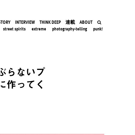
STORY
INTERVIEW
THINK DEEP
連載
ABOUT
street spirits
extreme
photography-telling
punk!
ぶらないプ
に作ってく