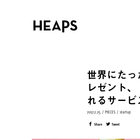
世界にたっ
レゼント、
れるサービ
2017.2.25
/
PIECES
/
startup
Share
Tweet