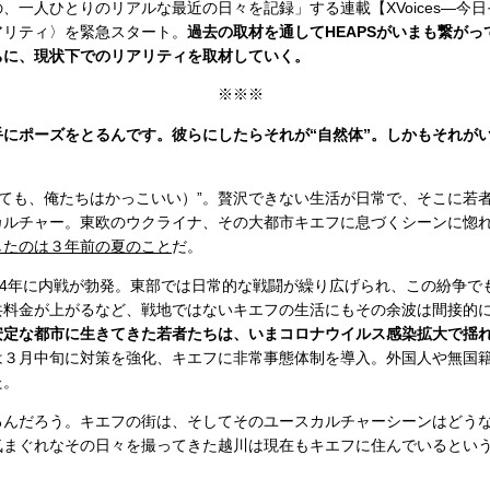
、一人ひとりのリアルな最近の日々を記録」する連載【XVoices—今
アリティ〉を緊急スタート。
過去の取材を通してHEAPSがいまも繋が
ちに、現状下でのリアリティを取材していく。
※※※
にポーズをとるんです。彼らにしたらそれが“自然体”。しかもそれが
l（金はなくても、俺たちはかっこいい）”。贅沢できない生活が日常で、そこに若
カルチャー。東欧のウクライナ、その大都市キエフに息づくシーンに惚
したのは３年前の夏のこと
だ。
14年に内戦が勃発。東部では日常的な戦闘が繰り広げられ、この紛争で
共料金が上がるなど、戦地ではないキエフの生活にもその余波は間接的
安定な都市に生きてきた若者たちは、いまコロナウイルス感染拡大で揺
は３月中旬に対策を強化、キエフに非常事態体制を導入。外国人や無国
た。
るんだろう。キエフの街は、そしてそのユースカルチャーシーンはどう
気まぐれなその日々を撮ってきた越川は現在もキエフに住んでいるとい