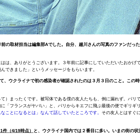
３年前の取材担当は編集部Aでした。自分、越川さんの写真のファンだっ
ははは、ありがとうございます。３年前に記事にしていただいたおかげ
飛んできました」というメッセージをもらいます。
さて、ウクライナで初の感染者が確認されたのは３月３日のこと。この時
って）まったくです。被写体である僕の友人たちも、例に漏れず。パリ
旬に「フランスがヤバい」と、パリからキエフに飛ぶ最後の便でギリギ
んなことになるとは」なんて話していたところです。
その友人とはすぐ
1件（4/19時点）
と、ウクライナ国内では２番目に多い。いまの街の状