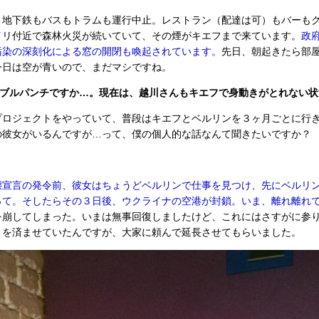
、地下鉄もバスもトラムも運行中止。レストラン（配達は可）もバーも
イリ付近で森林火災が続いていて、その煙がキエフまで来ています。
政
汚染の深刻化による窓の開閉も喚起されています。
先日、朝起きたら部
今日は空が青いので、まだマシですね。
ダブルパンチですか…。現在は、越川さんもキエフで身動きがとれない状
プロジェクトをやっていて、普段はキエフとベルリンを３ヶ月ごとに行
の彼女がいるんですが…って、僕の個人的な話なんて聞きたいですか？
態宣言の発令前、彼女はちょうどベルリンで仕事を見つけ、先にベルリ
って。そしたらその３日後、ウクライナの空港が封鎖。いま、離れ離れ
を崩してしまった。いまは無事回復しましたけど、これにはさすがに参
きを済ませていたんですが、大家に頼んで延長させてもらいました。