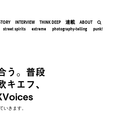
STORY
INTERVIEW
THINK DEEP
連載
ABOUT
street spirits
extreme
photography-telling
punk!
合う。普段
欧キエフ、
oices
ていきます。