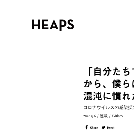
「自分たち
から、僕ら
混沌に慣れた
コロナウイルスの感染拡
2020.5.6
/
連載
/
XVoices
Share
Tweet