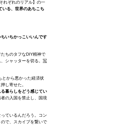
日それぞれのリアル】の一
っている、世界のあちこち
いちいちかっこいいんです
者たちのタフなDIY精神で
れ、シャッターを切る。
写
もとから悪かった経済状
に押し寄せた。
れる暮らしをどう感じてい
籍者の入国を禁止し、国境
なっているんだろう。コン
うので、スカイプを繋いで