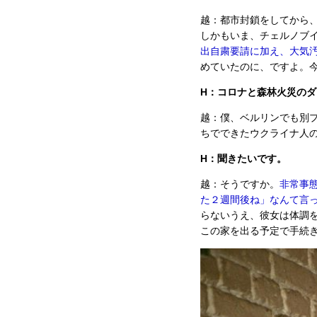
越：都市封鎖をしてから
しかもいま、チェルノブ
出自粛要請に加え、大気
めていたのに、ですよ。
H：コロナと森林火災の
越：僕、ベルリンでも別
ちでできたウクライナ人
H：聞きたいです。
越：そうですか。
非常事
た２週間後ね」なんて言
らないうえ、彼女は体調
この家を出る予定で手続