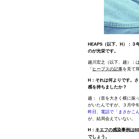
HEAPS（以下、H）：
のが光栄です。
越川宏之（以下、越）：
「
ヒープスの記事
を見て
H：それは何よりです。
感を持ちましたか？
越：（首を大きく横に振
がいたんですが、３月中
昨日、電話で「まさかこ
が、結局会えていない。
H：
キエフの感染事例は80
でしょう。