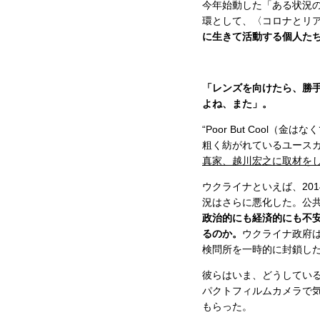
今年始動した「ある状況の
環として、〈コロナとリ
に生きて活動する個人た
「レンズを向けたら、勝手
よね、また」。
“Poor But Coo
粗く紡がれているユース
真家、越川宏之に取材を
ウクライナといえば、20
況はさらに悪化した。公
政治的にも経済的にも不
るのか。
ウクライナ政府
検問所を一時的に封鎖し
彼らはいま、どうしてい
パクトフィルムカメラで
もらった。