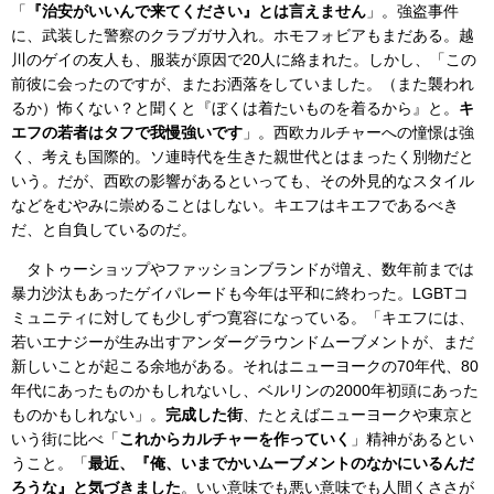
「
『治安がいいんで来てください』とは言えません
」。強盗事件
に、武装した警察のクラブガサ入れ。ホモフォビアもまだある。越
川のゲイの友人も、服装が原因で20人に絡まれた。しかし、「この
前彼に会ったのですが、またお洒落をしていました。（また襲われ
るか）怖くない？と聞くと『ぼくは着たいものを着るから』と。
キ
エフの若者はタフで我慢強いです
」。西欧カルチャーへの憧憬は強
く、考えも国際的。ソ連時代を生きた親世代とはまったく別物だと
いう。だが、西欧の影響があるといっても、その外見的なスタイル
などをむやみに崇めることはしない。キエフはキエフであるべき
だ、と自負しているのだ。
タトゥーショップやファッションブランドが増え、数年前までは
暴力沙汰もあったゲイパレードも今年は平和に終わった。LGBTコ
ミュニティに対しても少しずつ寛容になっている。「キエフには、
若いエナジーが生み出すアンダーグラウンドムーブメントが、まだ
新しいことが起こる余地がある。それはニューヨークの70年代、80
年代にあったものかもしれないし、ベルリンの2000年初頭にあった
ものかもしれない」。
完成した街
、たとえばニューヨークや東京と
いう街に比べ「
これからカルチャーを作っていく
」精神があるとい
うこと。「
最近、『俺、いまでかいムーブメントのなかにいるんだ
ろうな』と気づきました
。いい意味でも悪い意味でも人間くささが