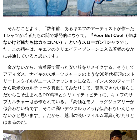
そんなことより、「数年前、あるキエフのアーティストが作った
Tシャツが若者たちの間で爆発的にウケて。
『Poor But Cool（金は
ないけど俺たちはカッコいい）』というスローガンTシャツ
でし
た。この精神は、キエフのクリエイティブシーンに入る若者のなか
に共通していると思います」
金がないから、古着屋で買った安い服をリメイクする。そうして
アディダス、ナイキのスポーツジャージのような90年代初頭のスト
リートスタイルがユースファッションになる。インスタのフィード
から欧米のカルチャーを真似してみたりして、贅沢できない暮らし
だからこそ生まれるDIY精神とクリエイティビティに、キエフのサ
ブカルチャーは形作られている。「高価なモノ、ラグジュアリーが
似合わない街です。そこに高いデジタルカメラは似合わないんじゃ
ないかと思います」。だから、越川の淡いフィルム写真がぴたりと
はまるのだ。