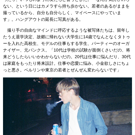
ない、という日にはカメラすら持ち歩かない。若者のあるがままを
撮っているから、自分も自分らしく、マイペースにやっていま
す」。ハングアウトの延長に写真がある。
撮り手の自由なマインドに呼応するような被写体たちは、留年し
たうえ退学決定、故郷に帰れない大学生に14歳でなんとなくタトゥ
ーを入れた高校生、モデルの仕事もする学生、パーティーのオーガ
ナイザー、元パンクス。「10代は学校の試験が面倒くさいだの、将
来どうしたらいいかわからないだの。20代は仕事に悩んだり、30代
は家庭をもったり将来設計。仕事や恋愛に悩み、小金欲しさにちょ
っと悪さ。ベルリンや東京の若者とぜんぜん変わらないです」