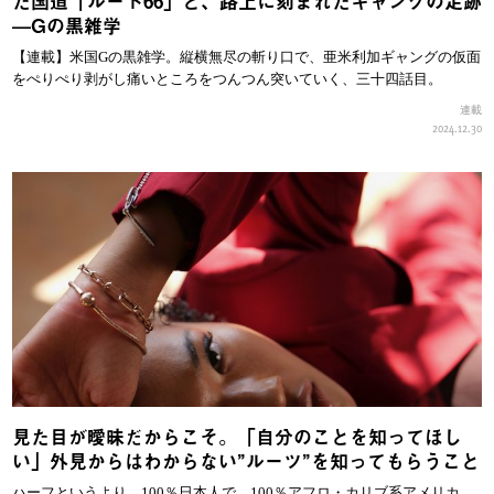
た国道「ルート66」と、路上に刻まれたギャングの足跡
—Gの黒雑学
【連載】米国Gの黒雑学。縦横無尽の斬り口で、亜米利加ギャングの仮面
をぺりぺり剥がし痛いところをつんつん突いていく、三十四話目。
連載
2024.12.30
見た目が曖昧だからこそ。「自分のことを知ってほし
い」外見からはわからない”ルーツ”を知ってもらうこと
ハーフというより、100％日本人で、100％アフロ・カリブ系アメリカ