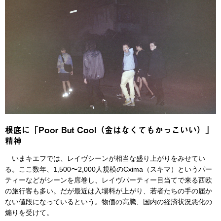
根底に「Poor But Cool（金はなくてもかっこいい）」
精神
いまキエフでは、レイヴシーンが相当な盛り上がりをみせてい
る。ここ数年、1,500〜2,000人規模のCxima（スキマ）というパー
ティーなどがシーンを席巻し、レイヴパーティー目当てで来る西欧
の旅行客も多い。だが最近は入場料が上がり、若者たちの手の届か
ない値段になっているという。物価の高騰、国内の経済状況悪化の
煽りを受けて。