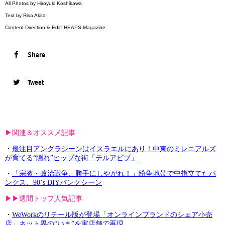
All Photos by Hiroyuki Koshikawa
Text by Risa Akita
Content Direction & Edit: HEAPS Magazine
Share
Tweet
▶︎関連＆オススメ記事
・
最注目アングラシーンはイスラエルにあり！中東のミレニアルズ
が育てる“隠れ”ヒップな街「テルアビブ」
・
「宗教・政治戦争、勝手にしやがれ！」紛争地帯で中指立てたパ
ンクス、90’s DIYパンクシーン
▶︎▶︎週間トップ人気記事
・
WeWorkのリテール版が登場「オンラインブランドのシェア小売
店」ネット界の“いま”を実店舗で再現