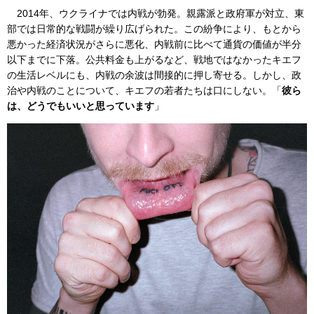
2014年、ウクライナでは内戦が勃発。親露派と政府軍が対立、東
部では日常的な戦闘が繰り広げられた。この紛争により、もとから
悪かった経済状況がさらに悪化、内戦前に比べて通貨の価値が半分
以下までに下落。公共料金も上がるなど、戦地ではなかったキエフ
の生活レベルにも、内戦の余波は間接的に押し寄せる。しかし、政
治や内戦のことについて、キエフの若者たちは口にしない。「
彼ら
は、どうでもいいと思っています
」