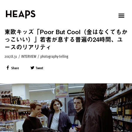
東欧キッズ「Poor But Cool（金はなくてもか
っこいい）」若者が息する普遍の24時間、ユ
ースのリアリティ
2017.8.31
/
INTERVIEW
/
photography-telling
Share
Tweet