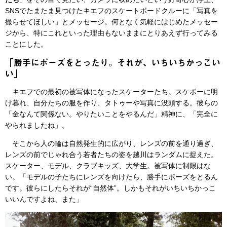
SNSでたまたま見つけたキエフのスケートボードクルーに「写真を
撮らせてほしい」とメッセージ。何となく気軽にはじめたメッセー
ジから、特にこれといった理由もないままにとりあえず行ってみる
ことにした。
「勝手にポーズをとったり。それが、いちいちかっこい
い」
キエフでの最初の被写体になったスケーターたち。スケボーに明
け暮れ、自分たちの服を作り、タトゥーや写真に没頭する。彼らの
「金なんて関係ない。やりたいことをやるんだ」精神に、「完全に
やられましたね」。
そこから人の輪は自然発生的に広がり、レンズの前を通り過ぎ、
レンズの前でじゃれ合う若者たちの姿を越川はランダムに捉えた。
スケーター、モデル、クラブキッズ、大学生。被写体に制限はな
い。「モデルの子たちにレンズを向けたら、勝手にポーズをとるん
です。彼らにしたらそれが“自然体”。しかもそれがいちいちかっこ
いいんですよね、また」