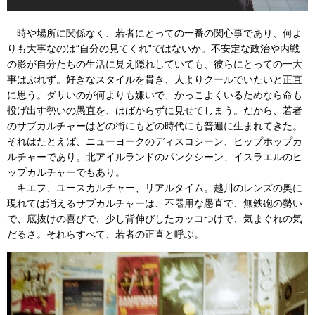
時や場所に関係なく、若者にとっての一番の関心事であり、何よ
りも大事なのは“自分の見てくれ”ではないか。不安定な政治や内戦
の影が自分たちの生活に見え隠れしていても、彼らにとっての一大
事はぶれず。好きなスタイルを貫き、人よりクールでいたいと正直
に思う。ダサいのが何よりも嫌いで、かっこよくいるためなら命も
投げ出す勢いの愚直を、はばからずに見せてしまう。だから、若者
のサブカルチャーはどの街にもどの時代にも普遍に生まれてきた。
それはたとえば、ニューヨークのディスコシーン、ヒップホップカ
ルチャーであり。北アイルランドのパンクシーン、イスラエルのヒ
ップカルチャーでもあり。
キエフ、ユースカルチャー、リアルタイム。越川のレンズの奥に
現れては消えるサブカルチャーは、不器用な愚直で、無鉄砲の勢い
で、底抜けの喜びで、少し背伸びしたカッコつけで、気まぐれの気
だるさ。それらすべて、若者の正直と呼ぶ。