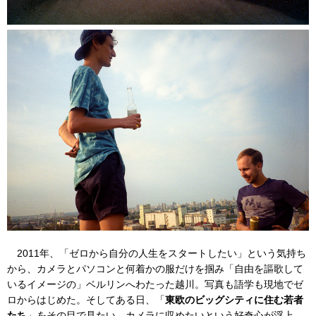
2011年、「ゼロから自分の人生をスタートしたい」という気持ち
から、カメラとパソコンと何着かの服だけを掴み「自由を謳歌して
いるイメージの」ベルリンへわたった越川。写真も語学も現地でゼ
ロからはじめた。そしてある日、「
東欧のビッグシティに住む若者
たち
」をその目で見たい、カメラに収めたいという好奇心が浮上、