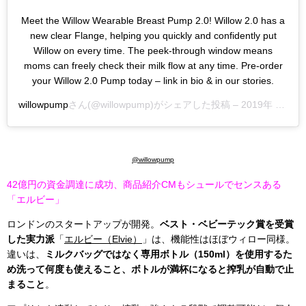
Meet the Willow Wearable Breast Pump 2.0! Willow 2.0 has a
new clear Flange, helping you quickly and confidently put
Willow on every time. The peek-through window means
moms can freely check their milk flow at any time. Pre-order
your Willow 2.0 Pump today – link in bio & in our stories.
willowpump
さん(@willowpump)がシェアした投稿 –
2019年 1月月7日午後3時40分PST
@willowpump
42億円の資金調達に成功、商品紹介CMもシュールでセンスある
「エルビー」
ロンドンのスタートアップが開発。
ベスト・ベビーテック賞を受賞
した実力派
「
エルビー（Elvie）
」は、機能性はほぼウィロー同様。
違いは、
ミルクバッグではなく専用ボトル（150ml）を使用するた
め洗って何度も使えること、ボトルが満杯になると搾乳が自動で止
まること
。