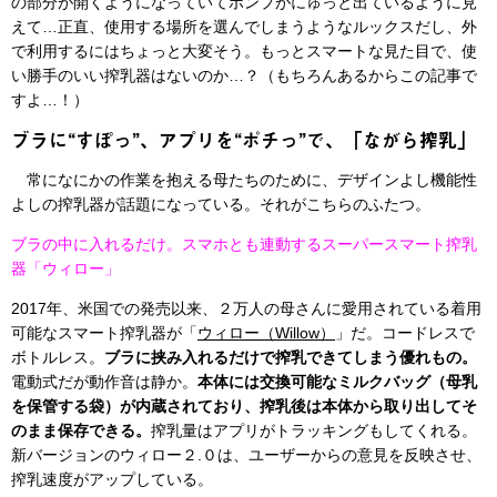
の部分が開くようになっていてポンプがにゅっと出ているように見
えて…正直、使用する場所を選んでしまうようなルックスだし、外
で利用するにはちょっと大変そう。もっとスマートな見た目で、使
い勝手のいい搾乳器はないのか…？（もちろんあるからこの記事で
すよ…！）
ブラに“すぽっ”、アプリを“ポチっ”で、「ながら搾乳」
常になにかの作業を抱える母たちのために、デザインよし機能性
よしの搾乳器が話題になっている。それがこちらのふたつ。
ブラの中に入れるだけ。スマホとも連動するスーパースマート搾乳
器「ウィロー」
2017年、米国での発売以来、２万人の母さんに愛用されている着用
可能なスマート搾乳器が「
ウィロー（Willow）
」だ。コードレスで
ボトルレス。
ブラに挟み入れるだけで搾乳できてしまう優れもの。
電動式だが動作音は静か。
本体には交換可能なミルクバッグ（母乳
を保管する袋）が内蔵されており、搾乳後は本体から取り出してそ
のまま保存できる。
搾乳量はアプリがトラッキングもしてくれる。
新バージョンのウィロー２.０は、ユーザーからの意見を反映させ、
搾乳速度がアップしている。