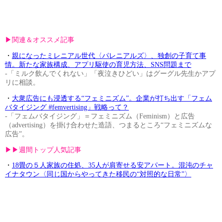
▶︎関連＆オススメ記事
・
親になったミレニアル世代〈パレニアルズ〉、独創の子育て事
情。新たな家族構成、アプリ駆使の育児方法、SNS問題まで
-「ミルク飲んでくれない」「夜泣きひどい」はグーグル先生かアプ
リに相談。
・
大衆広告にも浸透する“フェミニズム”。企業が打ち出す「フェム
バタイジング #femvertising」戦略って？
-「フェムバタイジング」＝フェミニズム（Feminism）と広告
（advertising）を掛け合わせた造語、つまるところ“フェミニズムな
広告”。
▶︎▶︎週間トップ人気記事
・
18畳の５人家族の住処、35人が肩寄せる安アパート。混沌のチャ
イナタウン〈同じ国からやってきた移民の“対照的な日常”〉