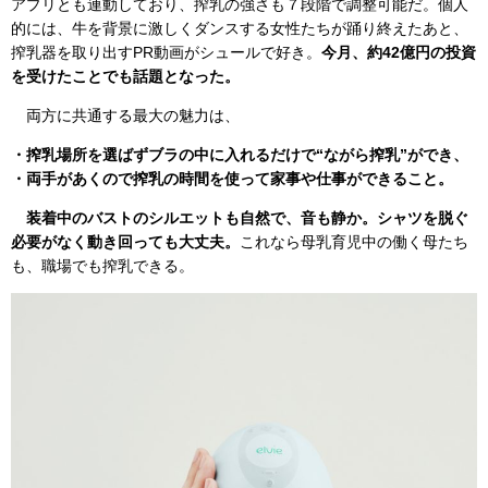
アプリとも連動しており、搾乳の強さも７段階で調整可能だ。個人
的には、牛を背景に激しくダンスする女性たちが踊り終えたあと、
搾乳器を取り出すPR動画がシュールで好き。
今月、約42億円の投資
を受けたことでも話題となった。
両方に共通する最大の魅力は、
・搾乳場所を選ばずブラの中に入れるだけで“ながら搾乳”ができ、
・両手があくので搾乳の時間を使って家事や仕事ができること。
装着中のバストのシルエットも自然で、音も静か。シャツを脱ぐ
必要がなく動き回っても大丈夫。
これなら母乳育児中の働く母たち
も、職場でも搾乳できる。