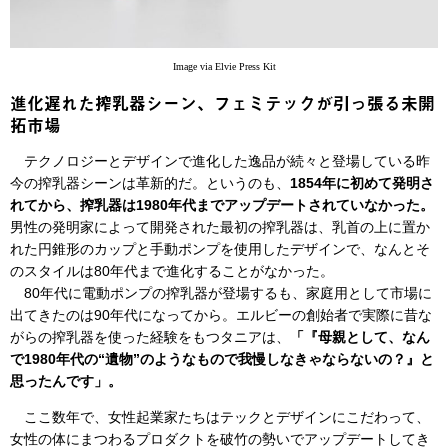
Image via Elvie Press Kit
進化遅れた搾乳器シーン、フェミテックが引っ張る未開
拓市場
テクノロジーとデザインで進化した逸品が続々と登場している昨
今の搾乳器シーンは革新的だ。というのも、
1854年に初めて発明さ
れてから、搾乳器は1980年代までアップデートされていなかった。
男性の発明家によって開発された最初の搾乳器は、乳首の上に置か
れた円錐形のカップと手動ポンプを使用したデザインで、なんとそ
のスタイルは80年代まで進化することがなかった。
80年代に電動ポンプの搾乳器が登場するも、家庭用として市場に
出てきたのは90年代になってから。エルビーの創始者で実際に昔な
がらの搾乳器を使った経験をもつタニアは、
「『母親として、なん
で1980年代の“遺物”のようなもので我慢しなきゃならないの？』と
思ったんです」。
ここ数年で、女性起業家たちはテックとデザインにこだわって、
女性の体にまつわるプロダクトを破竹の勢いでアップデートしてき