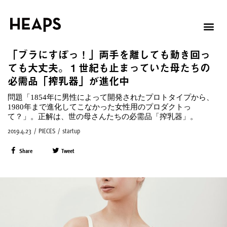
「ブラにすぽっ！」両手を離しても動き回っ
ても大丈夫。１世紀も止まっていた母たちの
必需品「搾乳器」が進化中
問題「1854年に男性によって開発されたプロトタイプから、
1980年まで進化してこなかった女性用のプロダクトっ
て？」。正解は、世の母さんたちの必需品「搾乳器」。
2019.4.23
/
PIECES
/
startup
Share
Tweet