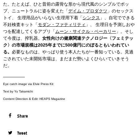
た。たとえば、ひと昔前の露骨な形から現代風のシンプルでポッ
プ、ニュートラルに姿を変えた「
デイム・プロダクツ
」のセックス
トイ、 生理用品がいらない生理用下着「
シンクス
」、自宅でできる
不妊検査キット「
モダン・ファティリティ
」、 生理日を予測しおや
つを配達してくるアプリ「
ムーン・サイクル・ベーカリー
」。そし
て今度は、搾乳器。
女性向けの健康関連テクノロジー〈フェミテッ
ク〉の市場規模は2025年までに500億円にのぼるともいわれてい
る。
必要なものは、やっぱり使う本人たちが一番知っている。見過
ごされていた未開拓市場は、まだまだ勢いよくひらいていきそう
だ。
—————
Eye catch image via Elvie Press Kit
Text by Yu Takamichi
Content Direction & Edit: HEAPS Magazine
Share
Tweet