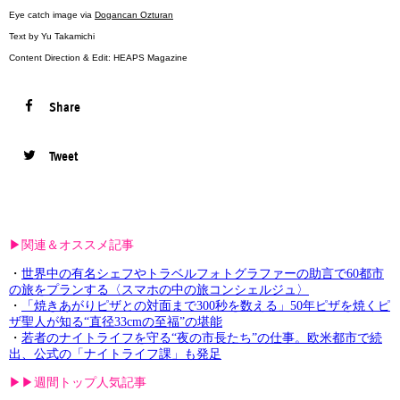
Eye catch image via
Dogancan Ozturan
Text by Yu Takamichi
Content Direction & Edit: HEAPS Magazine
Share
Tweet
▶︎関連＆オススメ記事
・
世界中の有名シェフやトラベルフォトグラファーの助言で60都市
の旅をプランする〈スマホの中の旅コンシェルジュ〉
・
「焼きあがりピザとの対面まで300秒を数える」50年ピザを焼くピ
ザ聖人が知る“直径33cmの至福”の堪能
・
若者のナイトライフを守る“夜の市長たち”の仕事。欧米都市で続
出、公式の「ナイトライフ課」も発足
▶︎▶︎週間トップ人気記事