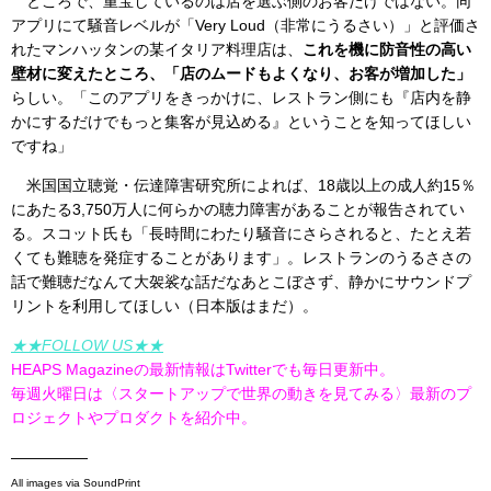
ところで、重宝しているのは店を選ぶ側のお客だけではない。同
アプリにて騒音レベルが「Very Loud（非常にうるさい）」と評価さ
れたマンハッタンの某イタリア料理店は、
これを機に防音性の高い
壁材に変えたところ、「店のムードもよくなり、お客が増加した」
らしい。「このアプリをきっかけに、レストラン側にも『店内を静
かにするだけでもっと集客が見込める』ということを知ってほしい
ですね」
米国国立聴覚・伝達障害研究所によれば、18歳以上の成人約15％
にあたる3,750万人に何らかの聴力障害があることが報告されてい
る。スコット氏も「長時間にわたり騒音にさらされると、たとえ若
くても難聴を発症することがあります」。レストランのうるささの
話で難聴だなんて大袈裟な話だなあとこぼさず、静かにサウンドプ
リントを利用してほしい（日本版はまだ）。
★★FOLLOW US★★
HEAPS Magazineの最新情報はTwitterでも毎日更新中。
毎週火曜日は〈スタートアップで世界の動きを見てみる〉最新のプ
ロジェクトやプロダクトを紹介中。
—————
All images via SoundPrint