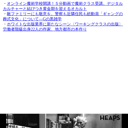
・
オンライン魔術学校開講！５分動画で魔術クラス受講。デジタル
カルチャーと結びつき黄金期を迎えるオカルト
・
敵ファミリーにも敬意を。警察も近隣住民も総動員「ギャングの
葬式文化」について—Gの黒雑学
・
ホワイトな出版業界に新たなシーン〈ワーキングクラスの出版〉
労働者階級出身22人の作家、地方都市の本作り