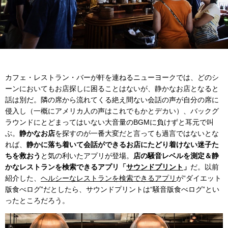
カフェ・レストラン・バーが軒を連ねるニューヨークでは、どのシ
ーンにおいてもお店探しに困ることはないが、静かなお店となると
話は別だ。隣の席から流れてくる絶え間ない会話の声が自分の席に
侵入し（一概にアメリカ人の声はこれでもかとデカい）、バックグ
ラウンドにとどまってはいない大音量のBGMに負けずと耳元で叫
ぶ。
静かなお店
を探すのが一番大変だと言っても過言ではないとな
れば、
静かに落ち着いて会話ができるお店にたどり着けない迷子た
ちを救おう
と気の利いたアプリが登場。
店の騒音レベルを測定＆静
かなレストランを検索できるアプリ「
サウンドプリント
」
だ。以前
紹介した、
ヘルシーなレストランを検索できるアプリ
が“ダイエット
版食べログ”だとしたら、サウンドプリントは“騒音版食べログ”とい
ったところだろう。