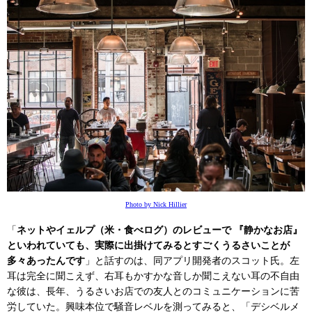
Photo by Nick Hillier
「
ネットやイェルプ（米・食べログ）のレビューで 『静かなお店』
といわれていても、実際に出掛けてみるとすごくうるさいことが
多々あったんです
」と話すのは、同アプリ開発者のスコット氏。左
耳は完全に聞こえず、右耳もかすかな音しか聞こえない耳の不自由
な彼は、長年、うるさいお店での友人とのコミュニケーションに苦
労していた。興味本位で騒音レベルを測ってみると、「デシベルメ