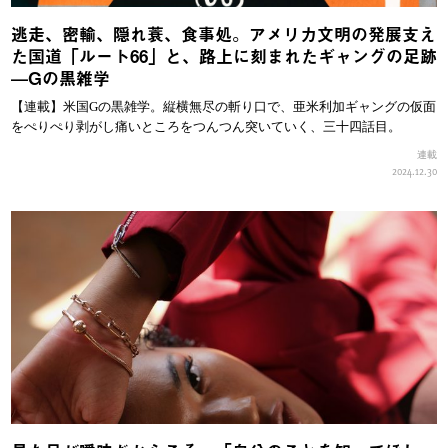
逃走、密輸、隠れ蓑、食事処。アメリカ文明の発展支え
た国道「ルート66」と、路上に刻まれたギャングの足跡
—Gの黒雑学
【連載】米国Gの黒雑学。縦横無尽の斬り口で、亜米利加ギャングの仮面
をぺりぺり剥がし痛いところをつんつん突いていく、三十四話目。
連載
2024.12.30