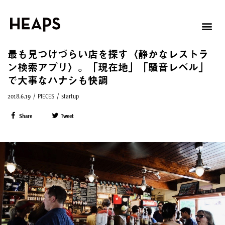
最も見つけづらい店を探す〈静かなレストラ
ン検索アプリ〉。「現在地」「騒音レベル」
で大事なハナシも快調
2018.6.19
/
PIECES
/
startup
Share
Tweet