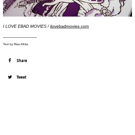
I LOVE EBAD MOVIES
/
ilovebadmovies.com
————————
Text by Risa AKita
Share
Tweet