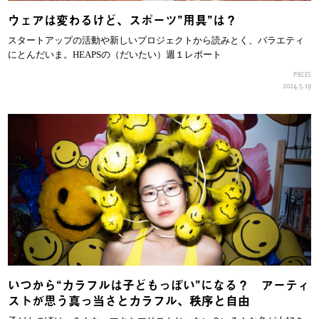
ウェアは変わるけど、スポーツ”用具”は？
スタートアップの活動や新しいプロジェクトから読みとく、バラエティ
にとんだいま。HEAPSの（だいたい）週１レポート
PIECES
2024.5.19
いつから“カラフルは子どもっぽい”になる？ アーティ
ストが思う真っ当さとカラフル、秩序と自由