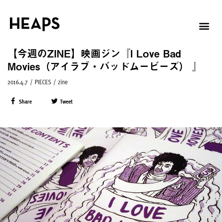
【今週のZINE】映画ジン『I Love Bad
Movies（アイラブ・バッドムービーズ） 』
2016.4.7
/
PIECES
/
zine
Share
Tweet