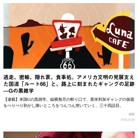
逃走、密輸、隠れ蓑、食事処。アメリカ文明の発展支え
た国道「ルート66」と、路上に刻まれたギャングの足跡
—Gの黒雑学
【連載】米国Gの黒雑学。縦横無尽の斬り口で、亜米利加ギャングの仮面
をぺりぺり剥がし痛いところをつんつん突いていく、三十四話目。
連載
2024.12.30