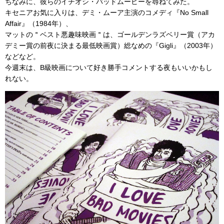
ちなみに、彼らのイチオシ・バッドムービーを尋ねてみた。
キセニアお気に入りは、デミ・ムーア主演のコメディ『No Small
Affair』（1984年）、
マットの＂ベスト悪趣味映画＂は、ゴールデンラズベリー賞（アカ
デミー賞の前夜に決まる最低映画賞）総なめの『Gigli』（2003年）
などなど。
今週末は、B級映画について好き勝手コメントする夜もいいかもし
れない。