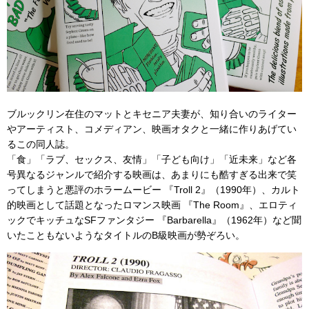
ブルックリン在住のマットとキセニア夫妻が、知り合いのライター
やアーティスト、コメディアン、映画オタクと一緒に作りあげてい
るこの同人誌。
「食」「ラブ、セックス、友情」「子ども向け」「近未来」など各
号異なるジャンルで紹介する映画は、あまりにも酷すぎる出来で笑
ってしまうと悪評のホラームービー 『Troll 2』（1990年）、カルト
的映画として話題となったロマンス映画 『The Room』、エロティ
ックでキッチュなSFファンタジー 『Barbarella』（1962年）など聞
いたこともないようなタイトルのB級映画が勢ぞろい。