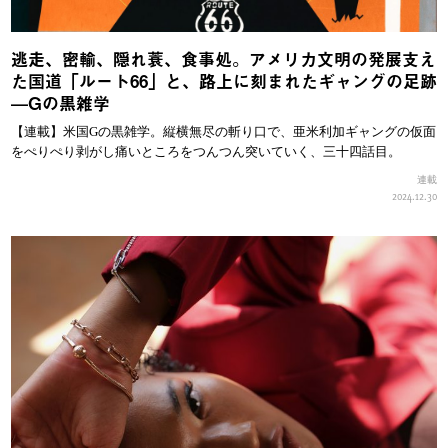
逃走、密輸、隠れ蓑、食事処。アメリカ文明の発展支え
た国道「ルート66」と、路上に刻まれたギャングの足跡
—Gの黒雑学
【連載】米国Gの黒雑学。縦横無尽の斬り口で、亜米利加ギャングの仮面
をぺりぺり剥がし痛いところをつんつん突いていく、三十四話目。
連載
2024.12.30