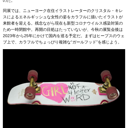
のだ。
同展では、ニューヨーク在住イラストレーターのクリスタル・キレ
スによるエネルギッシュな女性の姿をカラフルに描いたイラストが
来館者を迎える。残念ながら現在も新型コロナウイルス感染対策の
ため一時閉館中。再開の目処はたっていないが、今秋の展覧会後は
2023年から25年にかけて国内を巡る予定だ。まずはヒープスのウェ
ブ上で、カラフルでちょっぴり複雑な“ガールフッド”を感じよう。