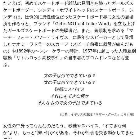
たとえば、初めてスケートボード雑誌の見開きを飾ったガールズス
ケートボーダー、シンディ・ホワイトヘッドのスケートボード。シ
ンディは、圧倒的に男性優位だったスケートボード界に女性の居場
所を作ろうと、ブランド「Girl is NOT a 4 Letter Word」を立ち上げ
たガールズスケートボードの先駆者だ。また、銃規制を求める「マ
ーチ・フォー・アワー・ライヴス」に最年少スピーカーとして登壇
したナオミ・ワドラーのスカーフ（スピーチ前夜に叔母が編んだも
の）や1892年のヘレン・ケラーの時計、1957年に起こった人種差別
騒動「リトルロック高校事件」の当事者のプロムドレスなども並
ぶ。
女の子は何でできている？
女の子は何でできている？
砂糖にスパイス
それにすてきな何か
そんなもので女の子はできている
（出典：イギリスの童謡『マザー・グース』より引用）
女性の中身ってなんなのだろう。砂糖やスパイス、“すてきな何
か”より、もっと“強い何か”がある。それが社会を突き動かしてきた