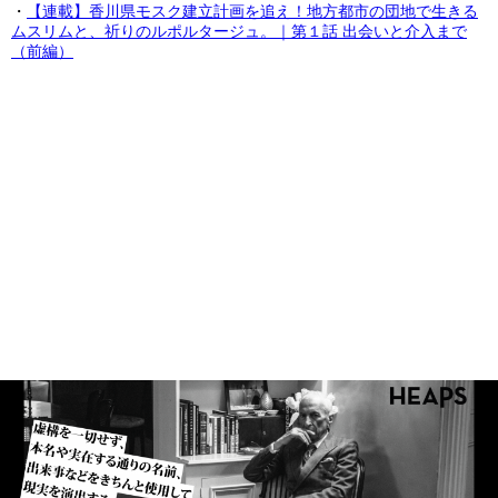
・
【連載】香川県モスク建立計画を追え！地方都市の団地で生きる
ムスリムと、祈りのルポルタージュ。｜第１話 出会いと介入まで
（前編）