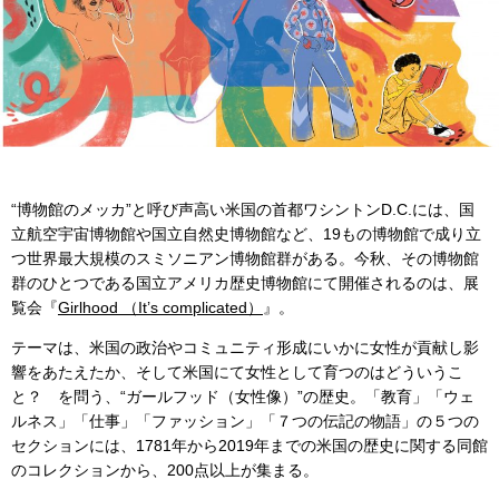
“博物館のメッカ”と呼び声高い米国の首都ワシントンD.C.には、国
立航空宇宙博物館や国立自然史博物館など、19もの博物館で成り立
つ世界最大規模のスミソニアン博物館群がある。今秋、その博物館
群のひとつである国立アメリカ歴史博物館にて開催されるのは、展
覧会『
Girlhood （It’s complicated）
』。
テーマは、米国の政治やコミュニティ形成にいかに女性が貢献し影
響をあたえたか、そして米国にて女性として育つのはどういうこ
と？ を問う、“ガールフッド（女性像）”の歴史。「教育」「ウェ
ルネス」「仕事」「ファッション」「７つの伝記の物語」の５つの
セクションには、1781年から2019年までの米国の歴史に関する同館
のコレクションから、200点以上が集まる。