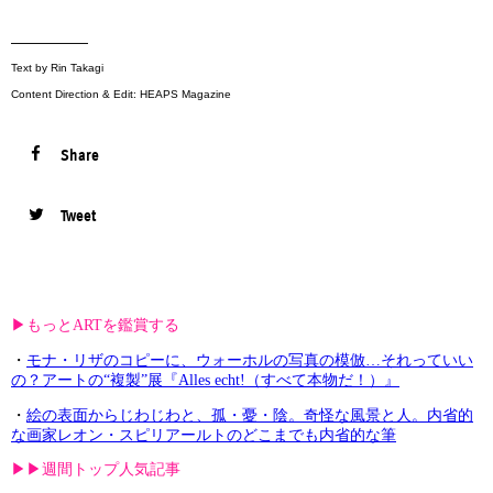
—————
Text by Rin Takagi
Content Direction & Edit: HEAPS Magazine
Share
Tweet
▶︎もっとARTを鑑賞する
・
モナ・リザのコピーに、ウォーホルの写真の模倣…それっていい
の？アートの“複製”展『Alles echt!（すべて本物だ！）』
・
絵の表面からじわじわと、孤・憂・陰。奇怪な風景と人。内省的
な画家レオン・スピリアールトのどこまでも内省的な筆
▶︎▶︎週間トップ人気記事