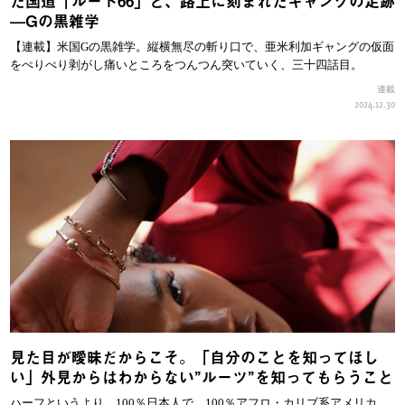
た国道「ルート66」と、路上に刻まれたギャングの足跡
—Gの黒雑学
【連載】米国Gの黒雑学。縦横無尽の斬り口で、亜米利加ギャングの仮面
をぺりぺり剥がし痛いところをつんつん突いていく、三十四話目。
連載
2024.12.30
見た目が曖昧だからこそ。「自分のことを知ってほし
い」外見からはわからない”ルーツ”を知ってもらうこと
ハーフというより、100％日本人で、100％アフロ・カリブ系アメリカ