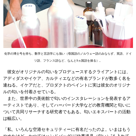
化学の博士号を持ち、数学と言語学にも強い（母国語のノルウェー語のみならず、英語、ドイ
ツ語、フランス語など、なんと9ヵ国語を操る）。
彼女がオリジナルの匂いをプロデュースするクライアントには、
アディダスやイケア、カルティエなどの有名ブランドが数多く名を
連ねる。イケアだと、プロダクトのペイントに実は彼女のオリジナ
ルの匂いを付着させている。
また、世界中の美術館で匂いのインスタレーションを発表するア
ーティストであり、そしてハーバード大学などの教育機関と匂いに
ついて共同リサーチする研究者でもある。匂いエキスパートの活動
は幅広い。
「私、いろんな空港セキュリティーに有名だったのよ。いまはもう
やめたけど、かつてはハンドバッグに“仕事道具（匂い）”を入れて