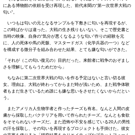
にある博物館の依頼を受け再現した、前代未聞の“第一次世界大戦の
匂い”。
いつもは匂いの元となるサンプルを下敷きに匂いを再現するが、
この時ばかりは違った。大戦の生き残りもいない。そこで歴史書と
当時の映像、自身の“気分が悪くなるような匂い”作りの経験を元
に、人の死体や馬の死骸、マスタードガス（化学兵器の一つ）など
を構成する微分子を組み合わせた結果、とても嫌な匂いができた。
「それが（この匂い復元の）目的だった。来館者に戦争のおぞまし
さを理解してもらうためだから」
ちなみに第二次世界大戦の匂いを作る予定はないと言い切る彼
女。理由は、大戦が終わってからまだ時が浅いため、また戦争体験
者もまだ生きているため誰にも嫌な思いをさせたくないからだとい
う。
またアメリカ人生物学者と作ったチーズも有名。なんと人間の皮
膚から採取したバクテリアを用いて作られたチーズ。なんとも食欲
をそそられないチーズだ。また恐怖や不安を感じている20人の男性
の汗を採取し、その匂いを再現するプロジェクトも手掛けた。彼女