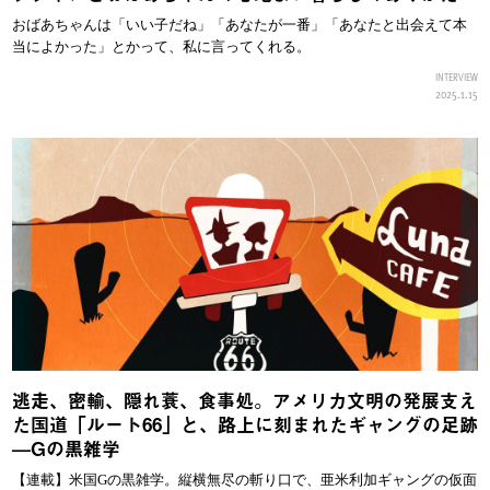
おばあちゃんは「いい子だね」「あなたが一番」「あなたと出会えて本
当によかった」とかって、私に言ってくれる。
INTERVIEW
2025.1.15
逃走、密輸、隠れ蓑、食事処。アメリカ文明の発展支え
た国道「ルート66」と、路上に刻まれたギャングの足跡
—Gの黒雑学
【連載】米国Gの黒雑学。縦横無尽の斬り口で、亜米利加ギャングの仮面