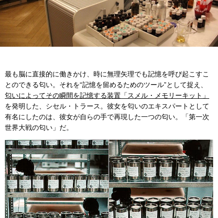
最も脳に直接的に働きかけ、時に無理矢理でも記憶を呼び起こすこ
とのできる匂い。それを“記憶を留めるためのツール”として捉え、
匂いによってその瞬間を記憶する装置「スメル・メモリーキット」
を発明した、シセル・トラース。彼女を匂いのエキスパートとして
有名にしたのは、彼女が自らの手で再現した一つの匂い。「第一次
世界大戦の匂い」だ。