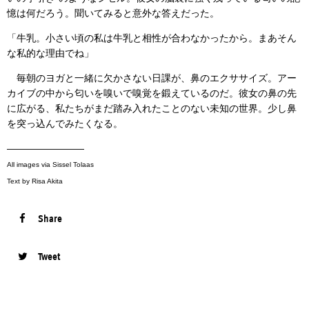
憶は何だろう。聞いてみると意外な答えだった。
「牛乳。小さい頃の私は牛乳と相性が合わなかったから。まあそん
な私的な理由でね」
毎朝のヨガと一緒に欠かさない日課が、鼻のエクササイズ。アー
カイブの中から匂いを嗅いで嗅覚を鍛えているのだ。彼女の鼻の先
に広がる、私たちがまだ踏み入れたことのない未知の世界。少し鼻
を突っ込んでみたくなる。
————————
All images via Sissel Tolaas
Text by Risa Akita
Share
Tweet