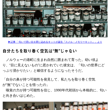
▶︎記事「 匂いで思い出を閉じ込めるキットが誕生『スメル・メモリーキット』」より
自分たちを取り巻く空気は“無”じゃない
ノルウェーの港町に生まれ自然に囲まれて育った。幼い頃よ
り、“目に見えないもの”に惹かれていた彼女は、「匂いの世界にど
っぷり浸かりたい」と確信するようになったそうだ。
「自分の鼻が持つ可能性を発見して、私たちを取り巻く空気
が“無”でないことを悟ったの」
嗅覚の力が持つ可能性を信じ、1990年代初頭から本格的に、匂い
と向き合いはじめた。