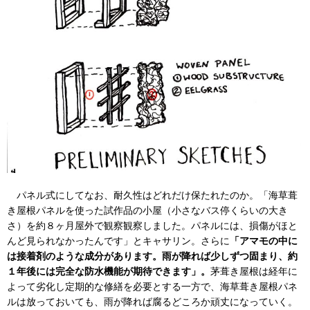
パネル式にしてなお、耐久性はどれだけ保たれたのか。「海草葺
き屋根パネルを使った試作品の小屋（小さなバス停くらいの大き
さ）を約８ヶ月屋外で観察観察しました。パネルには、損傷がほと
んど見られなかったんです」とキャサリン。さらに
「アマモの中に
は接着剤のような成分があります。雨が降れば少しずつ固まり、約
１年後には完全な防水機能が期待できます」。
茅葺き屋根は経年に
よって劣化し定期的な修繕を必要とする一方で、海草葺き屋根パネ
ルは放っておいても、雨が降れば腐るどころか頑丈になっていく。