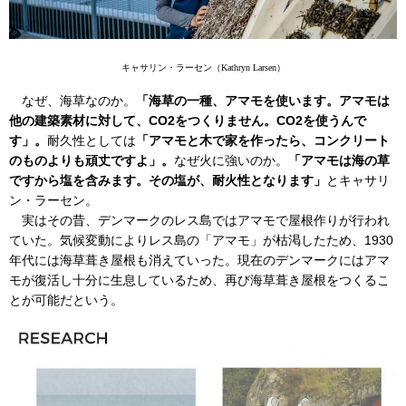
キャサリン・ラーセン（Kathryn Larsen）
なぜ、海草なのか。
「海草の一種、アマモを使います。アマモは
他の建築素材に対して、CO2をつくりません。CO2を使うんで
す」。
耐久性としては
「アマモと木で家を作ったら、コンクリート
のものよりも頑丈ですよ」。
なぜ火に強いのか。
「アマモは海の草
ですから塩を含みます。その塩が、耐火性となります」
とキャサリ
ン・ラーセン。
実はその昔、デンマークのレス島ではアマモで屋根作りが行われ
ていた。気候変動によりレス島の「アマモ」が枯渇したため、1930
年代には海草葺き屋根も消えていった。現在のデンマークにはアマ
モが復活し十分に生息しているため、再び海草葺き屋根をつくるこ
とが可能だという。