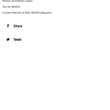
Photos via Kathryn Larsen
Text by HEAPS
Content Direction & Edit: HEAPS Magazine
Share
Tweet