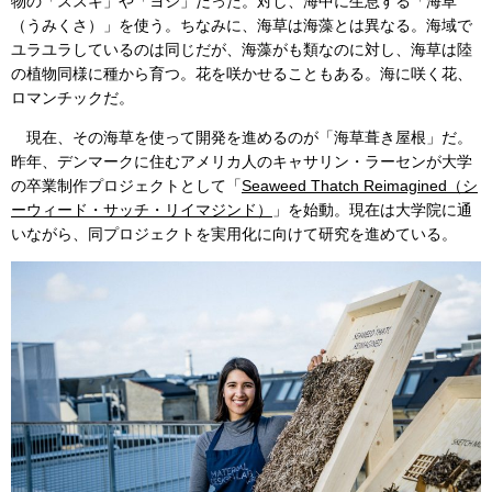
物の「ススキ」や「ヨシ」だった。対し、海中に生息する「海草
（うみくさ）」を使う。ちなみに、海草は海藻とは異なる。海域で
ユラユラしているのは同じだが、海藻がも類なのに対し、海草は陸
の植物同様に種から育つ。花を咲かせることもある。海に咲く花、
ロマンチックだ。
現在、その海草を使って開発を進めるのが「海草葺き屋根」だ。
昨年、デンマークに住むアメリカ人のキャサリン・ラーセンが大学
の卒業制作プロジェクトとして「
Seaweed Thatch Reimagined（シ
ーウィード・サッチ・リイマジンド）
」を始動。現在は大学院に通
いながら、同プロジェクトを実用化に向けて研究を進めている。