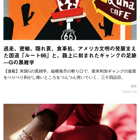
逃走、密輸、隠れ蓑、食事処。アメリカ文明の発展支え
た国道「ルート66」と、路上に刻まれたギャングの足跡
—Gの黒雑学
【連載】米国Gの黒雑学。縦横無尽の斬り口で、亜米利加ギャングの仮面
をぺりぺり剥がし痛いところをつんつん突いていく、三十四話目。
連載
2024.12.30