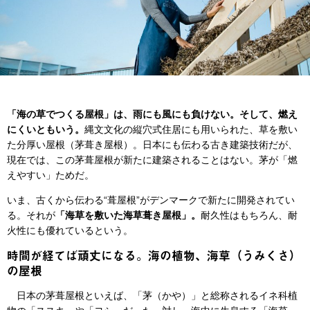
「海の草でつくる屋根」は、雨にも風にも負けない。そして、燃え
にくいともいう。
縄文文化の縦穴式住居にも用いられた、草を敷い
た分厚い屋根（茅葺き屋根）。日本にも伝わる古き建築技術だが、
現在では、この茅葺屋根が新たに建築されることはない。茅が「燃
えやすい」ためだ。
いま、古くから伝わる“葺屋根”がデンマークで新たに開発されてい
る。それが
「海草を敷いた海草葺き屋根」。
耐久性はもちろん、耐
火性にも優れているという。
時間が経てば頑丈になる。海の植物、海草（うみくさ）
の屋根
日本の茅葺屋根といえば、「茅（かや）」と総称されるイネ科植