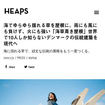
海でゆらゆら揺れる草を屋根に。雨にも風に
も負けず、火にも強い「海草葺き屋根」世界
で10人しか知らないデンマークの伝統建築を
現代へ
海に揺れる草で、頑丈な伝統の屋根をもう一度つくる。
2020.7.31
/
PIECES
/
startup
Share
Tweet