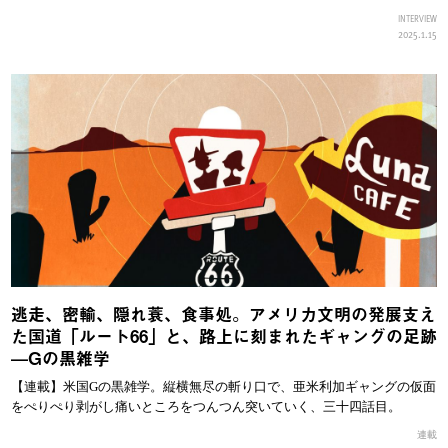
INTERVIEW
2025.1.15
逃走、密輸、隠れ蓑、食事処。アメリカ文明の発展支え
た国道「ルート66」と、路上に刻まれたギャングの足跡
—Gの黒雑学
【連載】米国Gの黒雑学。縦横無尽の斬り口で、亜米利加ギャングの仮面
をぺりぺり剥がし痛いところをつんつん突いていく、三十四話目。
連載