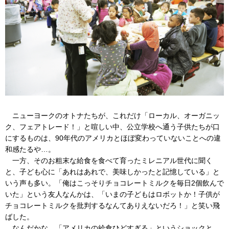
ニューヨークのオトナたちが、これだけ「ローカル、オーガニッ
ク、フェアトレード！」と喧しい中、公立学校へ通う子供たちが口
にするものは、90年代のアメリカとほぼ変わっていないことへの違
和感たるや…。
一方、そのお粗末な給食を食べて育ったミレニアル世代に聞く
と、子ども心に「あれはあれで、美味しかったと記憶している」と
いう声も多い。「俺はこっそりチョコレートミルクを毎日2個飲んで
いた」という友人なんかは、「いまの子どもはロボットか！子供が
チョコレートミルクを批判するなんてありえないだろ！」と笑い飛
ばした。
なんだかな。「アメリカの給食ひどすぎる」というショックと、