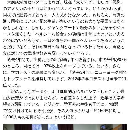
米疾病対策センターによれば、現在「太りすぎ」または「肥満」
のアメリカの子どもは約6人に1人となっている。にもかかわらず、
同校では肥満の子どもを一人も見かけなかった。もちろん、写真の
通り同校にはアジア系の生徒が多いというのも大きな要因ではある
かもしれない。しかし、ジャンクフードや糖分の多いお菓子やジュ
ースを無くした「ヘルシーな給食」の功績は非常に大きいといえる
のではないだろうか。一日の食事の一回がヘルシーであるというこ
とだけでなく、それが毎日の週間となっているわけだから、自然と
食に対しての意識や好みも変わっていくだろう。
過去4年間で、生徒たちの出席率は年々改善され、市の平均が92%
のところ、同校では「97%以上をキープしている」という。さら
に、学力テストの結果にも変化が。「過去3年間、ニューヨーク州で
もトップクラスを維持しています。2012年の学力テストは全米中11
位でした」
上記のようなデータや、より健康的な給食にシフトしたことが理
由かは定かではありませんが、と前置きをした上で「近年は入学希
望者が殺到している」と明かす。学区外の生徒も平等に、“抽選
で”受け付けているそうだが、その人気っぷりは「約150席に対し、
1,000人もの応募があった」というほど。