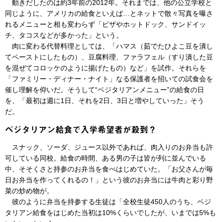
動きだしたのは約3年前の2012年。それまでは、他の公立学校と
同じように、アメリカの給食といえば…とネットで散々写真を曝さ
れるメニューと相も変わらず「ピザやホットドック、サンドイッ
チ、タコスなどが多かった」という。
肉に変わる代替料理としては、「ハマス（茹でたひよこ豆を潰し
てペーストにしたもの）、豆腐料理、ファラフェル（すり潰した豆
を混ぜてコロッケのように揚げたもの）など」を試作。それらを
「ファミリー・ディナー・ナイト」なる保護者を招いての試食会を
催し理解を仰いだ。そうして“ベジタリアンメニュー”の給食の日
を、「最初は週に1日、それを2日、3日と増やしていった」そう
だ。
ベジタリアン給食で入学希望者が殺到？
スナック、ソーダ、ジュース以外であれば、肉入りのお弁当も許
可している同校。給食の時間、ある男の子は皆が列に並んでいる
中、そそくさと持参のお弁当を食べはじめていた。「お父さんが毎
日お弁当を作ってくれるの！」という彼のお弁当には牛肉と彩り野
菜の炒め物が。
彼のように弁当を持参する生徒は「全校生徒450人のうち、ベジ
タリアン給食をはじめた当初は10%くらいでしたが、いまでは5%も