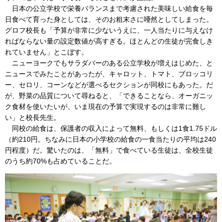
日本の公立学校で栄養バランスまで考慮された美味しい給食を毎
日食べて育った身としては、そのお粗末さに唖然としてしまった。
グロフ校長も「予算が非常に少ないうえに、一人当たりに与えなけ
ればならない量の設定数値が高すぎる。ほとんどの生徒が完食しき
れていません」とこぼす。
ニューヨークでもサラダバーのある公立学校が増えはじめた、と
ニュースでみたことがあったが、キャロット、トマト、ブロッコリ
ー、セロリ、コーンなどが選べるセクションが同校にもあった。だ
が、野菜の品質について尋ねると、「できることなら、オーガニッ
ク食材を使いたいが、いま現在の予算で実現するのは非常に難し
い」と校長先生。
同校の給食は、保護者の収入によって無料、もしくは1食1.75ドル
（約210円。ちなみに日本の小学校の給食の一食当たりの平均は240
円程度）だ。驚いたのは、「無料」で食べている生徒は、全校生徒
のうち約70%も占めていることだ。