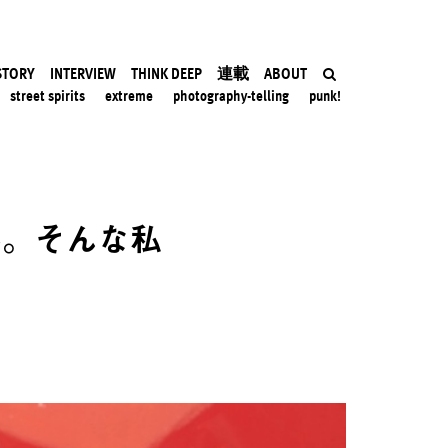
STORY
INTERVIEW
THINK DEEP
連載
ABOUT
street spirits
extreme
photography-telling
punk!
心。そんな私