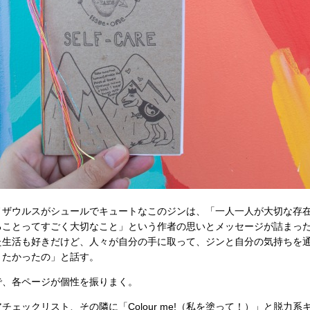
ザウルスがシュールでキュートなこのジンは、「一人一人が大切な存
ることってすごく大切なこと」という作者の思いとメッセージが詰まっ
た生活も好きだけど、人々が自分の手に取って、ジンと自分の気持ちを
りたかったの」と話す。
、各ページが個性を振りまく。
ェックリスト、その隣に「Colour me!（私を塗って！）」と脱力