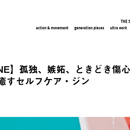
THE 
action & movement
generation pieces
ultra work
INE】孤独、嫉妬、ときどき傷
癒すセルフケア・ジン