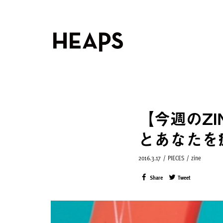
【今週のZ
とあなたを
2016.3.17
/
PIECES
/
zine
Share
Tweet