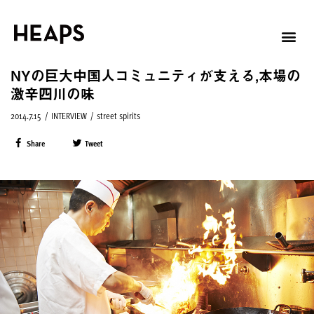
NYの巨大中国人コミュニティが支える,本場の
激辛四川の味
2014.7.15
/
INTERVIEW
/
street spirits
Share
Tweet