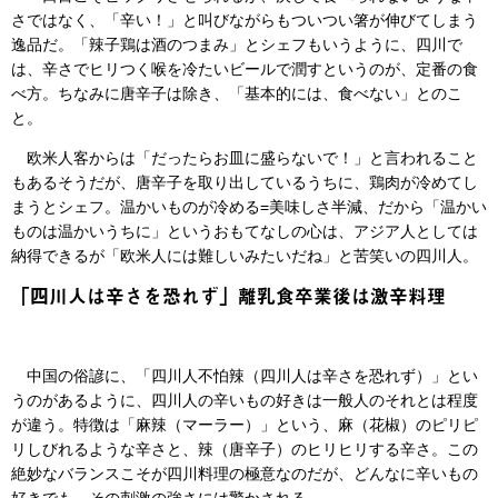
さではなく、「辛い！」と叫びながらもついつい箸が伸びてしまう
逸品だ。「辣子鶏は酒のつまみ」とシェフもいうように、四川で
は、辛さでヒリつく喉を冷たいビールで潤すというのが、定番の食
べ方。ちなみに唐辛子は除き、「基本的には、食べない」とのこ
と。
欧米人客からは「だったらお皿に盛らないで！」と言われること
もあるそうだが、唐辛子を取り出しているうちに、鶏肉が冷めてし
まうとシェフ。温かいものが冷める=美味しさ半減、だから「温かい
ものは温かいうちに」というおもてなしの心は、アジア人としては
納得できるが「欧米人には難しいみたいだね」と苦笑いの四川人。
「四川人は辛さを恐れず」離乳食卒業後は激辛料理
中国の俗諺に、「四川人不怕辣（四川人は辛さを恐れず）」とい
うのがあるように、四川人の辛いもの好きは一般人のそれとは程度
が違う。特徴は「麻辣（マーラー）」という、麻（花椒）のピリピ
リしびれるような辛さと、辣（唐辛子）のヒリヒリする辛さ。この
絶妙なバランスこそが四川料理の極意なのだが、どんなに辛いもの
好きでも、その刺激の強さには驚かされる。