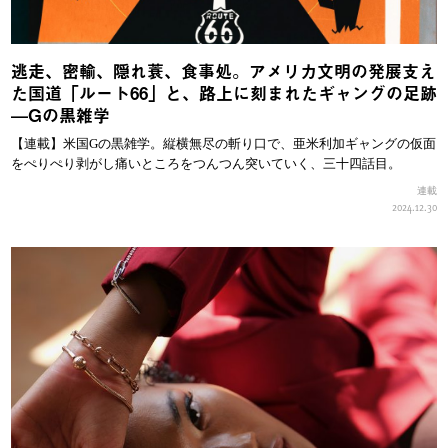
逃走、密輸、隠れ蓑、食事処。アメリカ文明の発展支え
た国道「ルート66」と、路上に刻まれたギャングの足跡
—Gの黒雑学
【連載】米国Gの黒雑学。縦横無尽の斬り口で、亜米利加ギャングの仮面
をぺりぺり剥がし痛いところをつんつん突いていく、三十四話目。
連載
2024.12.30