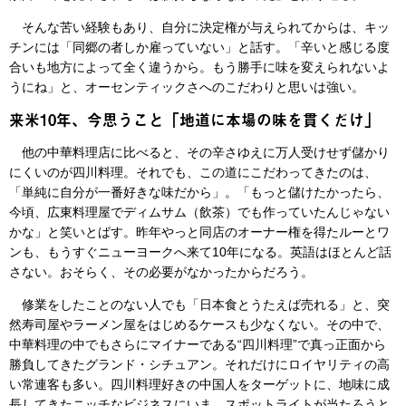
そんな苦い経験もあり、自分に決定権が与えられてからは、キッ
チンには「同郷の者しか雇っていない」と話す。「辛いと感じる度
合いも地方によって全く違うから。もう勝手に味を変えられないよ
うにね」と、オーセンティックさへのこだわりと思いは強い。
来米10年、今思うこと「地道に本場の味を貫くだけ」
他の中華料理店に比べると、その辛さゆえに万人受けせず儲かり
にくいのが四川料理。それでも、この道にこだわってきたのは、
「単純に自分が一番好きな味だから」。「もっと儲けたかったら、
今頃、広東料理屋でディムサム（飲茶）でも作っていたんじゃない
かな」と笑いとばす。昨年やっと同店のオーナー権を得たルーとワ
ンも、もうすぐニューヨークへ来て10年になる。英語はほとんど話
さない。おそらく、その必要がなかったからだろう。
修業をしたことのない人でも「日本食とうたえば売れる」と、突
然寿司屋やラーメン屋をはじめるケースも少なくない。その中で、
中華料理の中でもさらにマイナーである“四川料理”で真っ正面から
勝負してきたグランド・シチュアン。それだけにロイヤリティの高
い常連客も多い。四川料理好きの中国人をターゲットに、地味に成
長してきたニッチなビジネスにいま、スポットライトが当たろうと