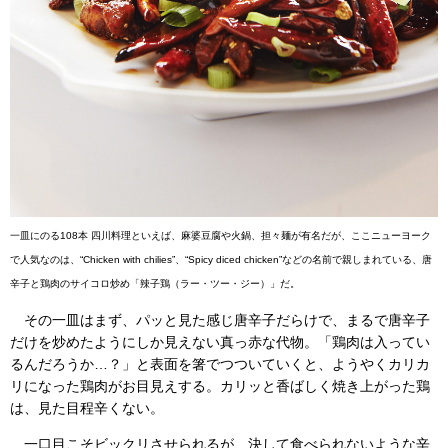
一皿にのる108本 四川料理といえば、麻婆豆腐や火鍋、担々麺が有名だが、ここニューヨーク
で人気なのは、“Chicken with chilies”、“Spicy diced chicken”などの名前で親しまれている、唐
辛子と鶏肉のサイコロ炒め「辣子鶏（ラー・ツー・ジー）」だ。
その一皿はまず、パッと見た感じ唐辛子だらけで、まるで唐辛子
だけを炒めたようにしか見えない真っ赤な代物。「鶏肉は入ってい
るんだろうか…？」と表面を箸でつついていくと、ようやくカリカ
リになった鶏肉がお目見えする。カリッと香ばしく焼き上がった鶏
は、見た目程辛くない。
一口目こそビックリさせられるが、決して食べられないような辛