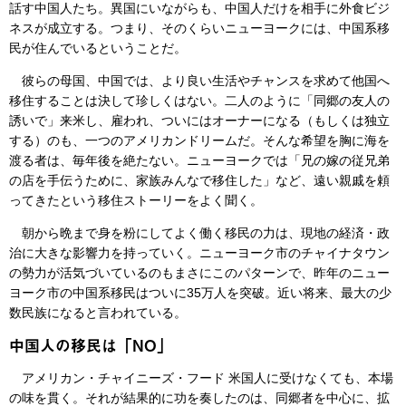
話す中国人たち。異国にいながらも、中国人だけを相手に外食ビジ
ネスが成立する。つまり、そのくらいニューヨークには、中国系移
民が住んでいるということだ。
彼らの母国、中国では、より良い生活やチャンスを求めて他国へ
移住することは決して珍しくはない。二人のように「同郷の友人の
誘いで」来米し、雇われ、ついにはオーナーになる（もしくは独立
する）のも、一つのアメリカンドリームだ。そんな希望を胸に海を
渡る者は、毎年後を絶たない。ニューヨークでは「兄の嫁の従兄弟
の店を手伝うために、家族みんなで移住した」など、遠い親戚を頼
ってきたという移住ストーリーをよく聞く。
朝から晩まで身を粉にしてよく働く移民の力は、現地の経済・政
治に大きな影響力を持っていく。ニューヨーク市のチャイナタウン
の勢力が活気づいているのもまさにこのパターンで、昨年のニュー
ヨーク市の中国系移民はついに35万人を突破。近い将来、最大の少
数民族になると言われている。
中国人の移民は「NO」
アメリカン・チャイニーズ・フード 米国人に受けなくても、本場
の味を貫く。それが結果的に功を奏したのは、同郷者を中心に、拡