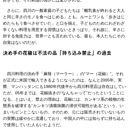
さらに、四川の一般家庭の子どもたちは「離乳食が終わると大人
と同じ辛さのモノを食べはじめる」とも。ルーとワンも「歩きはじ
めたらもう食べさせていた」と口を揃え、子どものためにわざわざ
辛くない料理を用意する習慣はないときっぱり。それ故に、辛さに
対する免疫力は、世界一とも言われている。最も、本人たちにその
自覚はないのだが。
決め手の花椒は不法の品「持ち込み禁止」の過去
四川料理の決め手「麻辣（マーラー）」の“マー（花椒）”。それ
が正式に米国で輸入できるようになったのは、なんと2005年。実
際、マンハッタンにも1980年代後半から四川料理店は存在はしてい
たが、05年までは、花椒抜きの“なんちゃって”だったということに
なる。とはいえ、禁止の理由は、花椒には、カンキツ系の植物の生
態系を破壊する“カンキツ潰瘍病菌の潜伏可能性がある”という、い
まいちピンとこないもの。そのため、公には販売されていないもの
の実際は緩やかに流通しており、中国人の中には知らずに持ち込ん
で使用していた人もいたようだ。