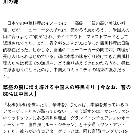
川の味
日本での中華料理のイメージは、「高級」「質の高い美味い料
理」だが、ニューヨークのそれは「安かろう悪かろう」。米国人の
口に合うように“改良”され、テイクアウト、ファストフードとして
認識されてきた。また、香辛料をふんだんに使った四川料理は日陰
的存在だった。しかし今、食通のニューヨーカーの間で四川料理が
受け入れられはじめている。頑に本場の味を守り続けてきた四川料
理人たちは異国での逆境を、どう乗り越えてきたのだろうか。尋ね
て浮き彫りになったのは、中国人コミュニティの結束の強さだっ
た。
繁盛の裏に増え続ける中国人の移民あり「今なお、客の
80%は中国人」
「花椒(山椒)を省いたり、辛味を押さえれば、本物を知っているコ
アターゲットたちが黙っていない」。そう話すのは、マンハッタン
のミッドタウンにある四川料理屋「グランド・シチュアン」のオー
ナーシェフ、盧自強（ルー・ジチャン）と王安通（ワン・アント
ン）だ。彼らがいうコアターゲットとは、同じ言語(マンダリン)を