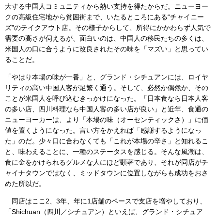
大する中国人コミュニティから熱い支持を得たからだ。ニューヨー
クの高級住宅地から貧困街まで、いたるところにある“チャイニー
ズ”のテイクアウト店。その様子からして、所得にかかわらず人気で
需要の高さが伺えるが、面白いのは、中国人の移民たちの多くは、
米国人の口に合うように改良されたその味を「マズい」と思ってい
ることだ。
「やはり本場の味が一番」と、グランド・シチュアンには、ロイヤ
リティの高い中国人客が足繁く通う。そして、必然か偶然か、その
ことが米国人を呼び込むきっかけになった。「日本食なら日本人客
の多い店、四川料理なら中国人客の多い店が良い」と近年、食通の
ニューヨーカーは、より「本場の味（オーセンティックさ）」に価
値を置くようになった。言い方をかえれば「感謝するようになっ
た」のだ。少々口に合わなくても「これが本場の辛さ」と知れるこ
と、味わえることに、一種のステータスを感じる。そんな風潮は、
食に金をかけられるグルメな人にほど顕著であり、それが同店がチ
ャイナタウンではなく、ミッドタウンに位置しながらも成功をおさ
めた所以だ。
同店はここ2、3年、年に1店舗のペースで支店を増やしており、
「Shichuan（四川／シチュアン）といえば、グランド・シチュア