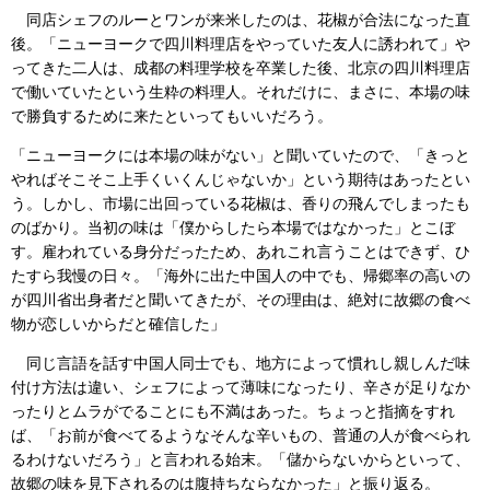
同店シェフのルーとワンが来米したのは、花椒が合法になった直
後。「ニューヨークで四川料理店をやっていた友人に誘われて」や
ってきた二人は、成都の料理学校を卒業した後、北京の四川料理店
で働いていたという生粋の料理人。それだけに、まさに、本場の味
で勝負するために来たといってもいいだろう。
「ニューヨークには本場の味がない」と聞いていたので、「きっと
やればそこそこ上手くいくんじゃないか」という期待はあったとい
う。しかし、市場に出回っている花椒は、香りの飛んでしまったも
のばかり。当初の味は「僕からしたら本場ではなかった」とこぼ
す。雇われている身分だったため、あれこれ言うことはできず、ひ
たすら我慢の日々。「海外に出た中国人の中でも、帰郷率の高いの
が四川省出身者だと聞いてきたが、その理由は、絶対に故郷の食べ
物が恋しいからだと確信した」
同じ言語を話す中国人同士でも、地方によって慣れし親しんだ味
付け方法は違い、シェフによって薄味になったり、辛さが足りなか
ったりとムラがでることにも不満はあった。ちょっと指摘をすれ
ば、「お前が食べてるようなそんな辛いもの、普通の人が食べられ
るわけないだろう」と言われる始末。「儲からないからといって、
故郷の味を見下されるのは腹持ちならなかった」と振り返る。