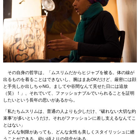
その自身の哲学は、「ムスリムだからヒジャブを被る。体の線が
出るものを着ることはできないし、腕はまあOKだけど、厳密には顔
と手先しか出しちゃNG。ましてや谷間なんて見せた日には追放
（笑）！」、それでいて、ファッショナブルでいられることを証明
したいという長年の思いがあるから。
「私たちムスリムは、普通の人よりも少しだけ、“破れない大切な約
束事”が多いというだけ。それがファッションに差し支えるなんてこ
とはない」
どんな制限があっても、どんな女性も美しくスタイリッシュに纏
うことができる。幼い頃よりの信念がある。