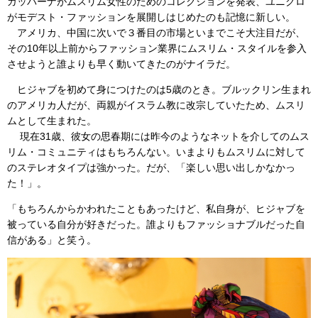
ガッバーナがムスリム女性のためのコレクションを発表、ユニクロ
がモデスト・ファッションを展開しはじめたのも記憶に新しい。
アメリカ、中国に次いで３番目の市場といまでこそ大注目だが、
その10年以上前からファッション業界にムスリム・スタイルを参入
させようと誰よりも早く動いてきたのがナイラだ。
ヒジャブを初めて身につけたのは5歳のとき。ブルックリン生まれ
のアメリカ人だが、両親がイスラム教に改宗していたため、ムスリ
ムとして生まれた。
現在31歳、彼女の思春期には昨今のようなネットを介してのムス
リム・コミュニティはもちろんない。いまよりもムスリムに対して
のステレオタイプは強かった。だが、「楽しい思い出しかなかっ
た！」。
「もちろんからかわれたこともあったけど、私自身が、ヒジャブを
被っている自分が好きだった。誰よりもファッショナブルだった自
信がある」と笑う。