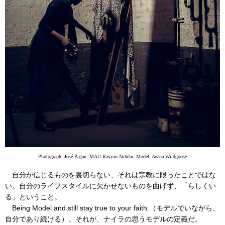
Photograph: José Pagan, MAU:Rayyan Akhdar, Model: Ayana Wildgoose
自分が信じるものを裏切らない、それは宗教に限ったことではな
い。自分のライフスタイルに欠かせないものを曲げず、「らしくい
る」ということ。
Being Model and still stay true to your faith.（モデルでいながら、
自分であり続ける）。それが、ナイラの思うモデルの定義だ。