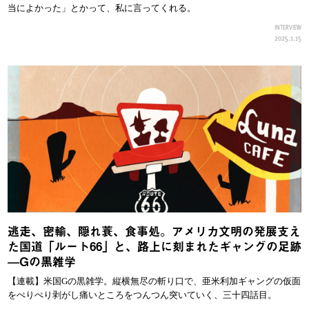
当によかった」とかって、私に言ってくれる。
INTERVIEW
2025.1.15
逃走、密輸、隠れ蓑、食事処。アメリカ文明の発展支え
た国道「ルート66」と、路上に刻まれたギャングの足跡
—Gの黒雑学
【連載】米国Gの黒雑学。縦横無尽の斬り口で、亜米利加ギャングの仮面
をぺりぺり剥がし痛いところをつんつん突いていく、三十四話目。