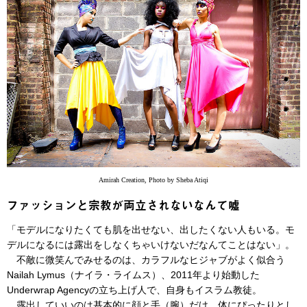
Amirah Creation, Photo by Sheba Atiqi
ファッションと宗教が両立されないなんて嘘
「モデルになりたくても肌を出せない、出したくない人もいる。モ
デルになるには露出をしなくちゃいけないだなんてことはない」。
不敵に微笑んでみせるのは、カラフルなヒジャブがよく似合う
Nailah Lymus（ナイラ・ライムス）、2011年より始動した
Underwrap Agencyの立ち上げ人で、自身もイスラム教徒。
露出していいのは基本的に顔と手（腕）だけ、体にぴったりとし