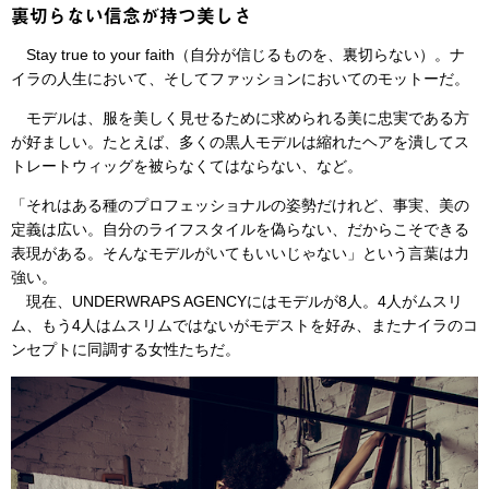
裏切らない信念が持つ美しさ
Stay true to your faith（自分が信じるものを、裏切らない）。ナ
イラの人生において、そしてファッションにおいてのモットーだ。
モデルは、服を美しく見せるために求められる美に忠実である方
が好ましい。たとえば、多くの黒人モデルは縮れたヘアを潰してス
トレートウィッグを被らなくてはならない、など。
「それはある種のプロフェッショナルの姿勢だけれど、事実、美の
定義は広い。自分のライフスタイルを偽らない、だからこそできる
表現がある。そんなモデルがいてもいいじゃない」という言葉は力
強い。
現在、UNDERWRAPS AGENCYにはモデルが8人。4人がムスリ
ム、もう4人はムスリムではないがモデストを好み、またナイラのコ
ンセプトに同調する女性たちだ。