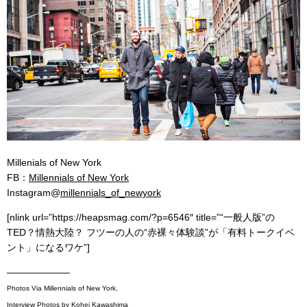
Millenials of New York
FB：
Millennials of New York
Instagram@
millennials_of_newyork
[nlink url=”https://heapsmag.com/?p=6546″ title=”“一般人版”の
TED？情熱大陸？ フツーの人の“赤裸々体験談”が「有料トークイベ
ント」になるワケ”]
——————–
Photos Via Millennials of New York,
Interview Photos by Kohei Kawashima