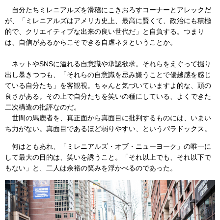
自分たちミレニアルズを滑稽にこきおろすコーナーとアレックだ
が、「ミレニアルズはアメリカ史上、最高に賢くて、政治にも積極
的で、クリエイティブな出来の良い世代だ」と自負する。つまり
は、自信があるからこそできる自虐ネタということか。
ネットやSNSに溢れる自意識や承認欲求。それらをえぐって掘り
出し暴きつつも、「それらの自意識を忌み嫌うことで優越感を感じ
ている自分たち」を客観視。ちゃんと気づいていますよ的な、頭の
良さがある。その上で自分たちを笑いの種にしている、よくできた
二次構造の批評なのだ。
世間の馬鹿者を、真正面から真面目に批判するものには、いまい
ち力がない。真面目であるほど弱りやすい、というパラドックス。
何はともあれ、「ミレニアルズ・オブ・ニューヨーク」の唯一に
して最大の目的は、笑いを誘うこと。「それ以上でも、それ以下で
もない」と、二人は余裕の笑みを浮かべるのであった。