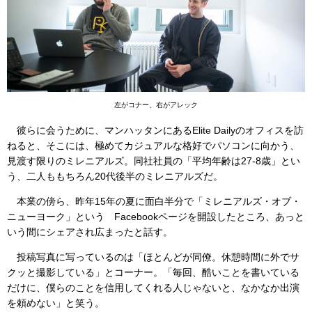
左がコナー、右がアレック
彼らに会うために、マンハッタンにあるElite Dailyのオフィスを訪
ねると、そこには、極めてカジュアルな格好でパソコンに向かう、
見渡す限りのミレニアルズ。同社社員の「平均年齢は27-8歳」とい
う、二人ももちろん20代後半のミレニアルズだ。
本業の傍ら、昨年15年の夏に面白半分で「ミレニアルズ・オブ・
ニューヨーク」という Facebookページを開設したところ、あっと
いう間にシェアされ広まったと話す。
投稿写真に写っているのは「ほとんどが同僚。休憩時間に外でサ
クッと撮影している」とコーナー。「毎回、酷いことを書いている
だけに、僕らのことを信用してくれる人じゃないと、なかなか出演
を頼めない」と笑う。