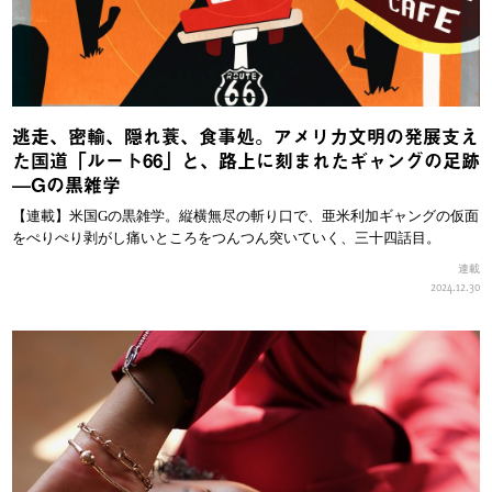
逃走、密輸、隠れ蓑、食事処。アメリカ文明の発展支え
た国道「ルート66」と、路上に刻まれたギャングの足跡
—Gの黒雑学
【連載】米国Gの黒雑学。縦横無尽の斬り口で、亜米利加ギャングの仮面
をぺりぺり剥がし痛いところをつんつん突いていく、三十四話目。
連載
2024.12.30