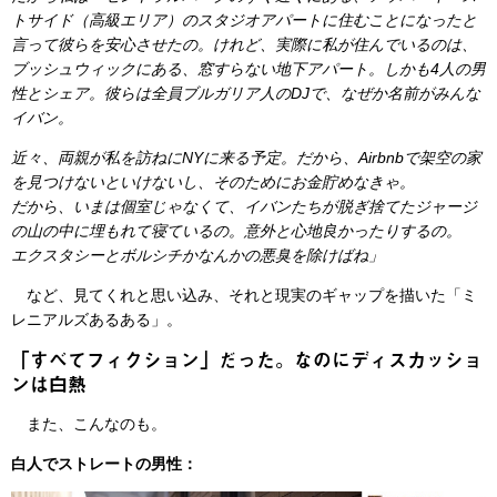
トサイド（高級エリア）のスタジオアパートに住むことになったと
言って彼らを安心させたの。けれど、実際に私が住んでいるのは、
ブッシュウィックにある、窓すらない地下アパート。しかも4人の男
性とシェア。彼らは全員ブルガリア人のDJで、なぜか名前がみんな
イバン。
近々、両親が私を訪ねにNYに来る予定。だから、Airbnbで架空の家
を見つけないといけないし、そのためにお金貯めなきゃ。
だから、いまは個室じゃなくて、イバンたちが脱ぎ捨てたジャージ
の山の中に埋もれて寝ているの。意外と心地良かったりするの。
エクスタシーとボルシチかなんかの悪臭を除けばね」
など、見てくれと思い込み、それと現実のギャップを描いた「ミ
レニアルズあるある」。
「すべてフィクション」だった。なのにディスカッショ
ンは白熱
また、こんなのも。
白人でストレートの男性：