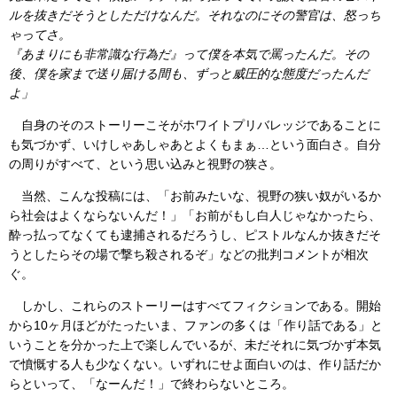
ルを抜きだそうとしただけなんだ。それなのにその警官は、怒っち
ゃってさ。
『あまりにも非常識な行為だ』って僕を本気で罵ったんだ。その
後、僕を家まで送り届ける間も、ずっと威圧的な態度だったんだ
よ」
自身のそのストーリーこそがホワイトプリバレッジであることに
も気づかず、いけしゃあしゃあとよくもまぁ…という面白さ。自分
の周りがすべて、という思い込みと視野の狭さ。
当然、こんな投稿には、「お前みたいな、視野の狭い奴がいるか
ら社会はよくならないんだ！」「お前がもし白人じゃなかったら、
酔っ払ってなくても逮捕されるだろうし、ピストルなんか抜きだそ
うとしたらその場で撃ち殺されるぞ」などの批判コメントが相次
ぐ。
しかし、これらのストーリーはすべてフィクションである。開始
から10ヶ月ほどがたったいま、ファンの多くは「作り話である」と
いうことを分かった上で楽しんでいるが、未だそれに気づかず本気
で憤慨する人も少なくない。いずれにせよ面白いのは、作り話だか
らといって、「なーんだ！」で終わらないところ。