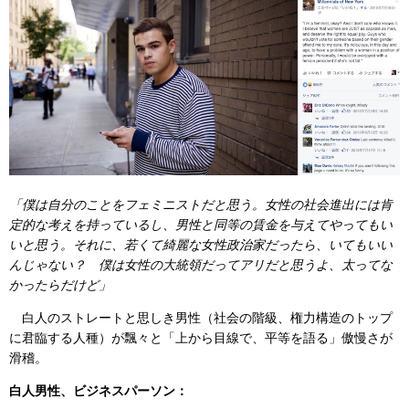
「僕は自分のことをフェミニストだと思う。女性の社会進出には肯
定的な考えを持っているし、男性と同等の賃金を与えてやってもい
いと思う。それに、若くて綺麗な女性政治家だったら、いてもいい
んじゃない？ 僕は女性の大統領だってアリだと思うよ、太ってな
かったらだけど」
白人のストレートと思しき男性（社会の階級、権力構造のトップ
に君臨する人種）が飄々と「上から目線で、平等を語る」傲慢さが
滑稽。
白人男性、ビジネスパーソン：