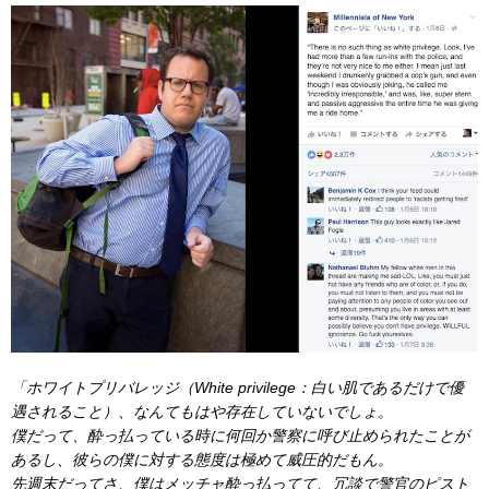
「ホワイトプリバレッジ（White privilege：白い肌であるだけで優
遇されること）、なんてもはや存在していないでしょ。
僕だって、酔っ払っている時に何回か警察に呼び止められたことが
あるし、彼らの僕に対する態度は極めて威圧的だもん。
先週末だってさ、僕はメッチャ酔っ払ってて、冗談で警官のピスト