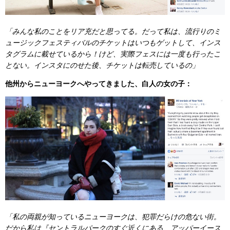
「みんな私のことをリア充だと思ってる。だって私は、流行りのミ
ュージックフェスティバルのチケットはいつもゲットして、インス
タグラムに載せているから！けど、実際フェスには一度も行ったこ
とない。インスタにのせた後、チケットは転売しているの」
他州からニューヨークへやってきました、白人の女の子：
「私の両親が知っているニューヨークは、犯罪だらけの危ない街。
だから私は『セントラルパークのすぐ近くにある、アッパーイース