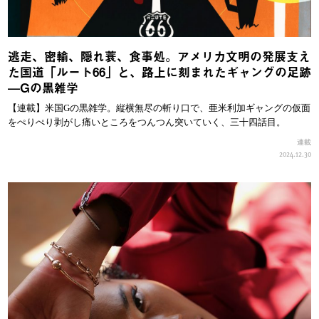
逃走、密輸、隠れ蓑、食事処。アメリカ文明の発展支え
た国道「ルート66」と、路上に刻まれたギャングの足跡
—Gの黒雑学
【連載】米国Gの黒雑学。縦横無尽の斬り口で、亜米利加ギャングの仮面
をぺりぺり剥がし痛いところをつんつん突いていく、三十四話目。
連載
2024.12.30