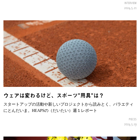
INTERVIEW
2024.5.21
ウェアは変わるけど、スポーツ”用具”は？
スタートアップの活動や新しいプロジェクトから読みとく、バラエティ
にとんだいま。HEAPSの（だいたい）週１レポート
PIECES
2024.5.19