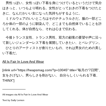
男性っぽい、女性っぽい下着を身につけているというだけで気分
はきっと、いつもより晴れる。女性がとっておきの下着をつけたと
きに、なんだかいい女になった気持ちがするように。
ミドルウェアのいいところはそのナチュラルさだ。服の一部どこ
ろか体の一部のように馴染んで、どこまでも自然体でいることを許
してくれる。体が自然なら、それは心まで伝わる。
今後トランス女性、トランス男性、双方の顧客の要望や声に沿っ
て新しいジェンダーレス下着を展開していきたい、とペレグリン。
ひとりのアーティストが創りたいもの、それは男女のための美し
い下着だ。
All Is Fair In Love And Wear
[nlink url=”https://heapsmag.com/?p=10045″ title=”毎月の“7日間”、
女をさげない。男らしさを削がない。 自分らしくいられる下着、
THINX”]
———————
All images via All Is Fair In Love And Wear
Text by Sally Lemon