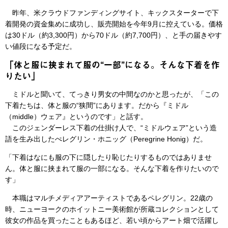
昨年、米クラウドファンディングサイト、キックスターターで下
着開発の資金集めに成功し、販売開始を今年9月に控えている。価格
は30ドル（約3,300円）から70ドル（約7,700円）、と手の届きやす
い値段になる予定だ。
「体と服に挟まれて服の“一部”になる。そんな下着を作
りたい」
ミドルと聞いて、てっきり男女の中間なのかと思ったが、「この
下着たちは、体と服の“狭間”にあります。だから『ミドル
（middle）ウェア』というのです」と話す。
このジェンダーレス下着の仕掛け人で、“ミドルウェア”という造
語を生み出したぺレグリン・ホニッグ（Peregrine Honig）だ。
「下着はなにも服の下に隠したり恥じたりするものではありませ
ん。体と服に挟まれて服の一部になる。そんな下着を作りたいので
す」
本職はマルチメディアアーティストであるペレグリン。22歳の
時、ニューヨークのホイットニー美術館が所蔵コレクションとして
彼女の作品を買ったこともあるほど、若い頃からアート畑で活躍し