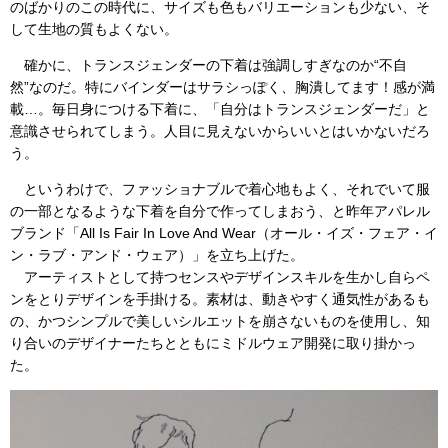
のばかりのこの時代に、サイズも色もバリエーションも少ない、そ
して生地の質もよくない。
確かに、トランスジェンダーの下着は強調しすぎなのか“不自
然”なのだ。特にバインダーはサラシっぽく、胸潰してます！感が満
載…。毎日身につける下着に、「自分はトランスジェンダーだ」と
意識させられてしまう。人目に見えないからいいとはいかないだろ
う。
というわけで、ファッショナブルで着心地もよく、それでいて服
の一部となるような下着を自分で作ってしまおう、と昨年アパレル
ブランド「All Is Fair In Love And Wear（オール・イズ・フェア・イ
ン・ラブ・アンド・ウェア）」を立ち上げた。
アーティストとして持つセンスやデザインスキルを生かし自らペ
ンをとりデザインを手掛ける。素材は、動きやすく通気性があるも
の、かつシンプルで美しいシルエットを崩さないものを使用し、知
り合いのデザイナーたちとともにミドルウェア開発に取り掛かっ
た。