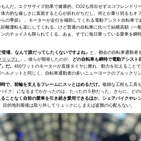
もんだ。エクササイズ効果で健康的、CO2も排出せずエコフレンドリ
。体力的な厳しさに直面すると心が折れがちだし、何とか乗り切るもオ
からの季節） 。モーターが走行を補助してくれる電動アシスト自転車で
距離運転も楽にしてくれる。けど普通の自転車に比べて結構高額（一般
インのチョイスも限られてくる。あぁ、すでに毎日乗っている愛車を瞬
で登場、なんて誰だってしたくないですよね」
と、都会の自転車通勤者
（クリップ）
」。彼らが開発したのが、
どの自転車も瞬時で電動アシスト
プ」だ。
450ワットのモーターが直接タイヤに擦れ、動力を伝えること
型ヘルメットと同じく、自転車通勤者の多いニューヨークのブルックリ
瞬時で、前輪を支えるフレームにスッとはめるだけ。
複雑な工程も工具
eバイク〉になるまでかかったのは、たったの５秒だった。さらに、どの
えることなく自前の愛車を引き続き愛用できるほか、シェアバイクやレ
え、目的地到着後は取り外してリュックにしまえば盗難の心配もない。