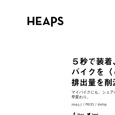
５秒で装着
バイクを〈
排出量を削
マイバイクにも、シェア
早変わり。
2019.5.7
/
PIECES
/
startup
Share
Tweet