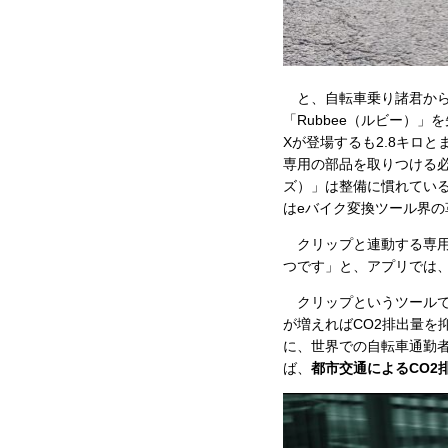
と、自転車乗り諸君から
「Rubbee（ルビー）
Xが登場するも2.8キロ
専用の部品を取りつける必要
ズ）」は整備に慣れてい
はeバイク変換ツール界の
クリップと連動する専用
つです」と、アプリでは
クリップというツールで
が増えればCO2排出量を
に、世界での自転車通勤
ば、
都市交通によるCO2