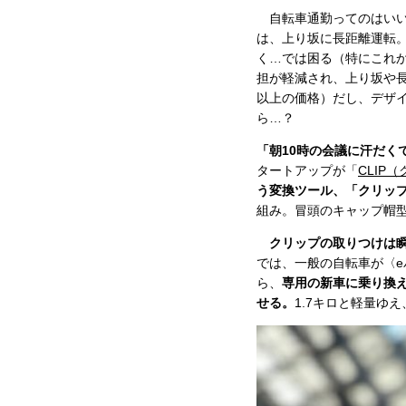
自転車通勤ってのはいい
は、上り坂に長距離運転
く…では困る（特にこれ
担が軽減され、上り坂や長
以上の価格）だし、デザ
ら…？
「朝10時の会議に汗だく
タートアップが「
CLIP
う変換ツール、「クリッ
組み。冒頭のキャップ帽
クリップの取りつけは
では、一般の自転車が〈
ら、
専用の新車に乗り換
せる。
1.7キロと軽量ゆ