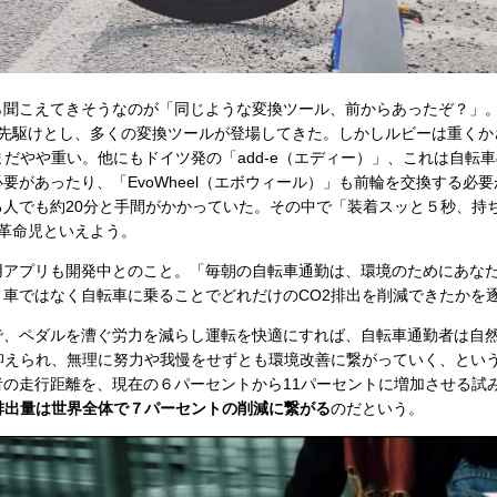
聞こえてきそうなのが「同じような変換ツール、前からあったぞ？」
」を先駆けとし、多くの変換ツールが登場してきた。しかしルビーは重く
とまだやや重い。他にもドイツ発の「add-e（エディー）」、これは自転
があったり、「EvoWheel（エボウィール）」も前輪を交換する必要が
る人でも約20分と手間がかかっていた。その中で「装着スッと５秒、持
革命児といえよう。
アプリも開発中とのこと。「毎朝の自転車通勤は、環境のためにあな
、車ではなく自転車に乗ることでどれだけのCO2排出を削減できたかを
、ペダルを漕ぐ労力を減らし運転を快適にすれば、自転車通勤者は自
抑えられ、無理に努力や我慢をせずとも環境改善に繋がっていく、という
者の走行距離を、現在の６パーセントから11パーセントに増加させる試
排出量は世界全体で７パーセントの削減に繋がる
のだという。