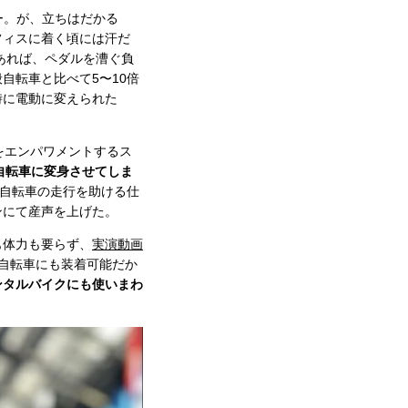
ー。が、立ちはだかる
フィスに着く頃には汗だ
あれば、ペダルを漕ぐ負
自転車と比べて5〜10倍
時に電動に変えられた
をエンパワメントするス
自転車に変身させてしま
で自転車の走行を助ける仕
ンにて産声を上げた。
も体力も要らず、
実演動画
自転車にも装着可能だか
ンタルバイクにも使いまわ