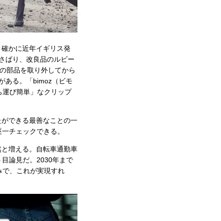
。確かに近年イギリス発
かさばり、改良品のルビー
車の部品を取り外してから
ある。「bimoz（ビモ
ち運び簡単」なクリップ
たができる最善なことの一
逐一チェックできる。
然と増える。自転車通勤車
目論見だ。2030年まで
みで、これが実現すれ