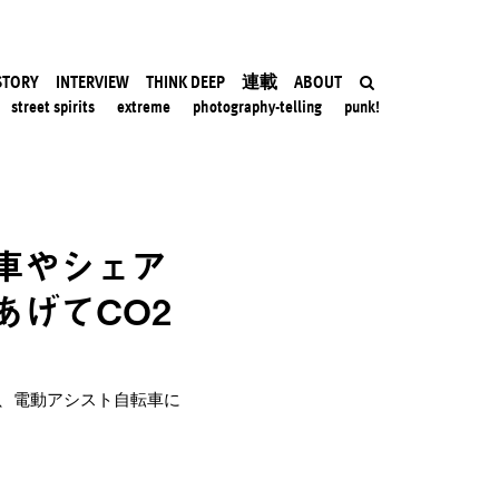
STORY
INTERVIEW
THINK DEEP
連載
ABOUT
street spirits
extreme
photography-telling
punk!
車やシェア
げてCO2
、電動アシスト自転車に