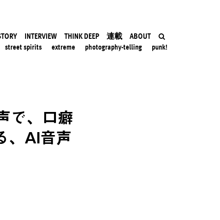
STORY
INTERVIEW
THINK DEEP
連載
ABOUT
street spirits
extreme
photography-telling
punk!
声で、口癖
、AI音声