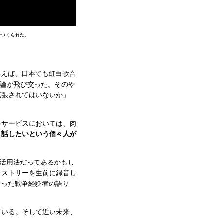
につくられた。
いえば、日本でも紅白歌合
両論が飛び交った。そのや
拡張されてはいないか」
声サービスにおいては、肉
・話したいという個々人が
活用法だってあるかもし
ヒストリーを生前に録音し
なった戦争経験者の語り
ている。そして近い未来、