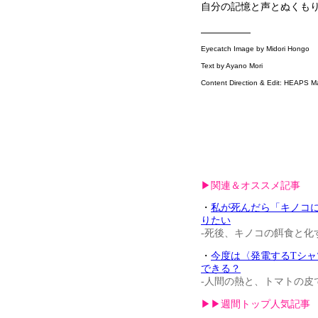
自分の記憶と声とぬくもり
—————
Eyecatch Image by Midori Hongo
Text by Ayano Mori
Content Direction & Edit: HEAPS M
▶︎関連＆オススメ記事
・
私が死んだら「キノコ
りたい
-死後、キノコの餌食と化
・
今度は〈発電するTシャ
できる？
-人間の熱と、トマトの皮
▶︎▶︎週間トップ人気記事