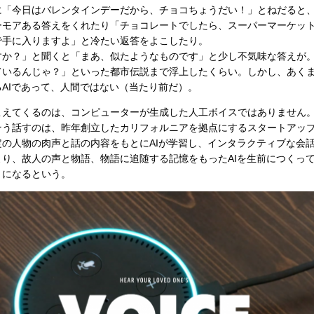
に「今日はバレンタインデーだから、チョコちょうだい！」とねだると
ーモアある答えをくれたり「チョコレートでしたら、スーパーマーケッ
で手に入りますよ」と冷たい返答をよこしたり。
すか？」と聞くと「まあ、似たようなものです」と少し不気味な答えが
ているんじゃ？」といった都市伝説まで浮上したくらい。しかし、あく
AIであって、人間ではない（当たり前だ）。
こえてくるのは、コンピューターが生成した人工ボイスではありません
そう話すのは、昨年創立したカリフォルニアを拠点にするスタートアッ
定の人物の肉声と話の内容をもとにAIが学習し、インタラクティブな会
り、故人の声と物語、物語に追随する記憶をもったAIを生前につくっ
うになるという。