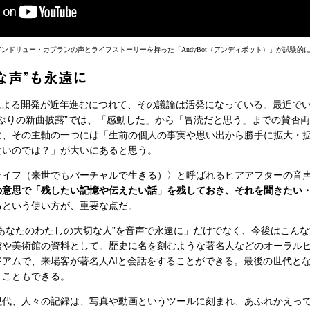
ンドリュー・カプランの声とライフストーリーを持った「AndyBot（アンディボット）」が試験的
な声”も永遠に
による開発が近年進むにつれて、その議論は活発になっている。最近で
0年ぶりの新曲披露”では、「感動した」から「冒涜だと思う」までの賛否
に、その主軸の一つには「生前の個人の事実や思い出から勝手に拡大・
ないのでは？」が大いにあると思う。
ライフ（来世でもバーチャルで生きる）〉と呼ばれるヒアアフターの音
の意思で「残したい記憶や伝えたい話」を残しておき、それを聞きたい
る
という使い方が、重要な点だ。
あなたのわたしの大切な人”を音声で永遠に」だけでなく、今後はこんな
館や美術館の資料として。歴史に名を刻むような著名人などのオーラル
アムで、来場客が著名人AIと会話をすることができる。最後の世代と
くこともできる。
現代、人々の記録は、写真や動画というツールに刻まれ、あふれかえっ