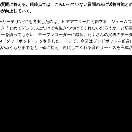
の質問に答える。現時点では、こみいっていない質問のみに返答可能と
力が向上していく。
ーリーテリング”を考案したのは、ヒアアフター共同創立者、ジェームズ
とき「せめてデジタル上だけでも生きつづけてくれないだろうか」と切
リーを語ってもらい、テープレコーダーに録音。たくさんの父親のデー
bot（ダッドボット）」を制作した。そして、今回はダッドボットを前
気やぬくもりまでをも正確に捉え、再現してくれる音声サービスを完成