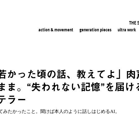
THE 
action & movement
generation pieces
ultra work
若かった頃の話、教えてよ」肉
まま。“失われない記憶”を届ける
テラー
てみたかったこと。聞けば本人のように話しはじめるAI。