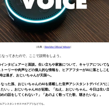
（出典：
HereAfter Official Website
）
になってきたので、ここで説明をしよう。
のインタビュアーと面談。生い立ちや家族について、キャリアについて
トーリーや肉声などの個人的な情報を、ヒアアフターがAIに落としこ
時は過ぎ、おじいちゃんが天国へ。
なった孫、おじいちゃんのAIを搭載した音声アシスタントデバイス*に
たい」。おじいちゃんAIが起動。「ねえ、おじいちゃん。今日は生い
初めの話をしてくれない？」「あのよく歌ってた歌、聴きたいな」。
グルアシスタントやスマホアプリなどでも。