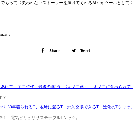
でもって〈失われないストーリーを届けてくれるAI〉がツールとして
agazine
Share
Tweet
にあげて」エコ時代、最後の選択は〈キノコ葬〉 。キノコに食べられて
す？
ツ〉30年着られるT、地球に還るT、永久交換できるT…進化のTシャツ
で？ 電気ビリビリサステナブルTシャツ。