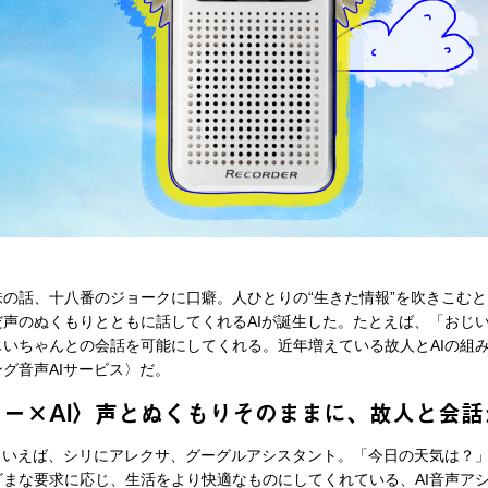
の話、十八番のジョークに口癖。人ひとりの“生きた情報”を吹きこむ
声のぬくもりとともに話してくれるAIが誕生した。たとえば、「おじ
いちゃんとの会話を可能にしてくれる。近年増えている故人とAIの組
グ音声AIサービス〉だ。
ー×AI〉声とぬくもりそのままに、故人と会話
といえば、シリにアレクサ、グーグルアシスタント。「今日の天気は？
まな要求に応じ、生活をより快適なものにしてくれている、AI音声ア