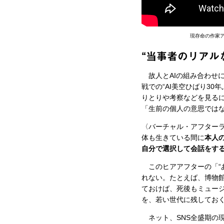
現存命の作家ア
“当事者のリアル
故人とAIの組み合わせ
戦での“AI美空ひばり3
りとりや考察などを見る
「生前の個人の意思では
〈バーチャル・アフター
体も生きている間に
本人
自分で選択して会話をす
このヒアアフターの「“
れない。たとえば、博物
ておけば、死後もミュージ
を、若い世代に残してお
ネット、SNS全盛期の