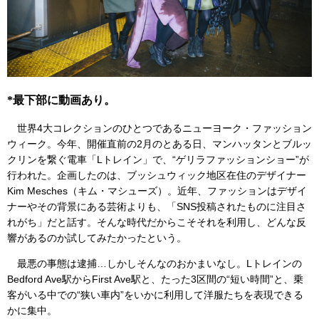
*最下部に動画あり。
世界4大コレクションのひとつであるニューヨーク・ファッション
ウィーク。今年、開催直前の2月のとある日、マンハッタンとブルッ
クリンを繋ぐ電車「Lトレイン」で、“ゲリラファッションショー”が
行われた。企画したのは、ブッシュウィック地区在住のデザイナー
Kim Mesches（キム・マシューズ）。近年、ファッションはデザイ
ナーやその背景にある芸術よりも、「SNS投稿されたものに注目さ
れがち」だと話す。そんな時代だからこそそれを利用し、どんな反
響があるのか試してみたかったという。
最悪の事態は逮捕…しかしそんなのおかまいなし。Lトレインの
Bedford Ave駅からFirst Ave駅と、たった3区間の“短い時間”と、乗
客がいる中での“狭い車内”をいかに利用して洋服たちを表現できる
かに集中。