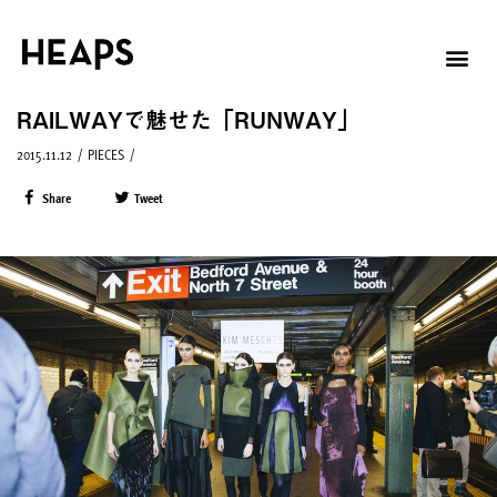
RAILWAYで魅せた「RUNWAY」
2015.11.12
/
PIECES
/
Share
Tweet