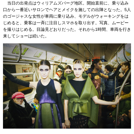
当日の出発点はウィリアムズバーグ地区。開始直前に、乗り込み
口から一番近いサロンでヘアとメイクを施しての出陣となった。5人
のゴージャスな女性が車両に乗り込み、モデルがウォーキングをは
じめると、乗客は一斉に注目しスマホを取り出す。写真、ムービー
を撮りはじめる。目論見どおりだった。それから1時間、車両を行き
来してショーは続いた。