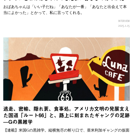
おばあちゃんは「いい子だね」「あなたが一番」「あなたと出会えて本
当によかった」とかって、私に言ってくれる。
INTERVIEW
2025.1.15
逃走、密輸、隠れ蓑、食事処。アメリカ文明の発展支え
た国道「ルート66」と、路上に刻まれたギャングの足跡
—Gの黒雑学
【連載】米国Gの黒雑学。縦横無尽の斬り口で、亜米利加ギャングの仮面