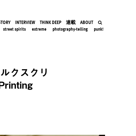
STORY
INTERVIEW
THINK DEEP
連載
ABOUT
street spirits
extreme
photography-telling
punk!
シルクスクリ
nting