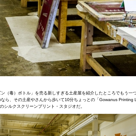
ズン（毒）ボトル」を売る
新しすぎる土産屋
を紹介したところでもう一
、その土産やさんから歩いて10分ちょっとの「Gowanus Printing
”のシルクスクリーンプリント・スタジオだ。