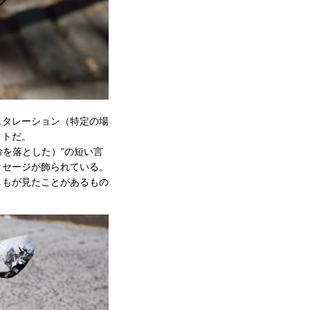
スタレーション（特定の場
トだ。
゙ 命を落とした）”の短い言
ッセージが飾られている。
もが見たことがあるもの