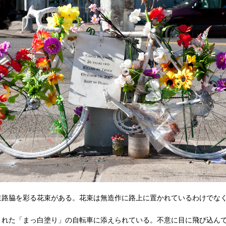
道路脇を彩る花束がある。花束は無造作に路上に置かれているわけでな
された「まっ白塗り」の自転車に添えられている。不意に目に飛び込ん