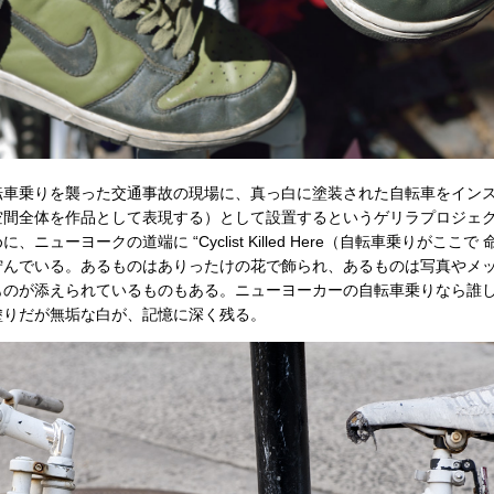
車乗りを襲った交通事故の現場に、真っ白に塗装された自転車をイン
間全体を作品として表現する）として設置するというゲリラプロジェク
ューヨークの道端に “Cyclist Killed Here（自転車乗りがここて
佇んでいる。あるものはありったけの花で飾られ、あるものは写真やメ
ものが添えられているものもある。ニューヨーカーの自転車乗りなら誰し
塗りだが無垢な白が、記憶に深く残る。