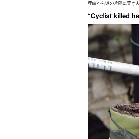
理由から道の片隅に置き去
“Cyclist ki