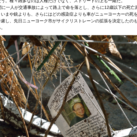
交う。種々雑多なのは人種だけでなく、ストリートの上も一緒だ。
間に一人が交通事故によって路上で命を落とし、さらに12歳以下の死亡
いまや銃よりも、さらにはどの感染症よりも車がニューヨーカーの死
慮し、先日ニューヨーク市がサイクリストレーンの拡張を決定したの
語る。