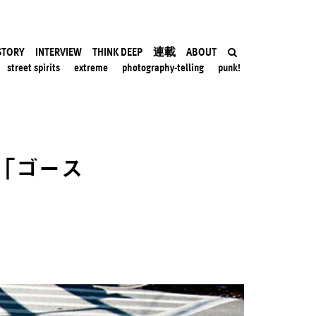
STORY
INTERVIEW
THINK DEEP
連載
ABOUT
street spirits
extreme
photography-telling
punk!
「ゴース