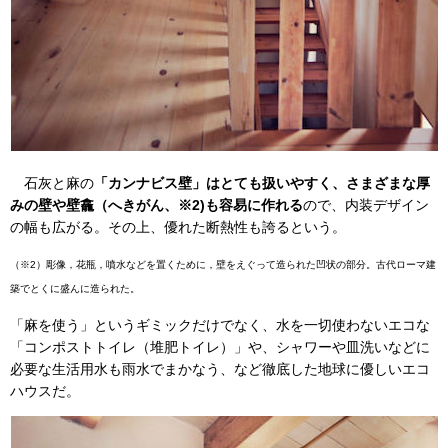
石灰と麻の
「カンナビス壁」はとても扱いやすく、さまざまな厚
みの壁や壁龕（へきがん、※2)も容易に作れる
ので、内装デザイン
の幅も広がる。その上、優れた断熱性も誇るという。
（※2）彫像，花瓶，噴水などを置くために，壁をえぐって造られた凹状の部分。古代ローマ建
築でとくに盛んに造られた。
「麻を使う」というギミックだけでなく、水を一切使わないエコな
「コンポストトイレ（堆肥トイレ）」や、シャワーや皿洗いなどに
必要な生活用水も雨水でまかなう、など徹底した地球に優しいエコ
ハウスだ。