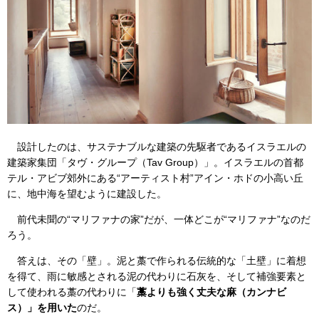
設計したのは、サステナブルな建築の先駆者であるイスラエルの
建築家集団「タヴ・グループ（Tav Group）」。イスラエルの首都
テル・アビブ郊外にある“アーティスト村”アイン・ホドの小高い丘
に、地中海を望むように建設した。
前代未聞の“マリファナの家”だが、一体どこが“マリファナ”なのだ
ろう。
答えは、その「壁」。泥と藁で作られる伝統的な「土壁」に着想
を得て、雨に敏感とされる泥の代わりに石灰を、そして補強要素と
して使われる藁の代わりに「
藁よりも強く丈夫な麻（カンナビ
ス）」を用いた
のだ。