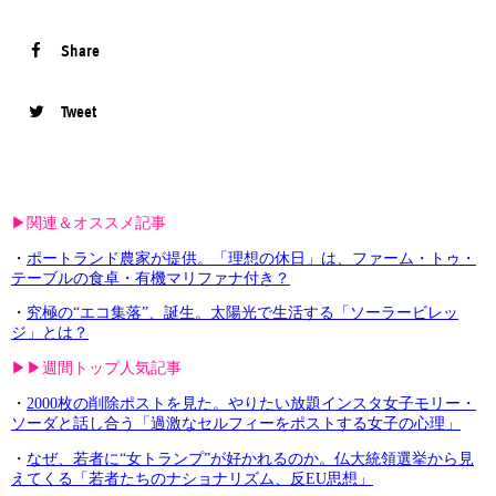
Share
Tweet
▶︎関連＆オススメ記事
・
ポートランド農家が提供。「理想の休日」は、ファーム・トゥ・
テーブルの食卓・有機マリファナ付き？
・
究極の“エコ集落”、誕生。太陽光で生活する「ソーラービレッ
ジ」とは？
▶︎▶︎週間トップ人気記事
・
2000枚の削除ポストを見た。やりたい放題インスタ女子モリー・
ソーダと話し合う「過激なセルフィーをポストする女子の心理」
・
なぜ、若者に“女トランプ”が好かれるのか。仏大統領選挙から見
えてくる「若者たちのナショナリズム、反EU思想」