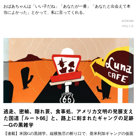
おばあちゃんは「いい子だね」「あなたが一番」「あなたと出会えて本
当によかった」とかって、私に言ってくれる。
INTERVIEW
2025.1.15
逃走、密輸、隠れ蓑、食事処。アメリカ文明の発展支え
た国道「ルート66」と、路上に刻まれたギャングの足跡
—Gの黒雑学
【連載】米国Gの黒雑学。縦横無尽の斬り口で、亜米利加ギャングの仮面