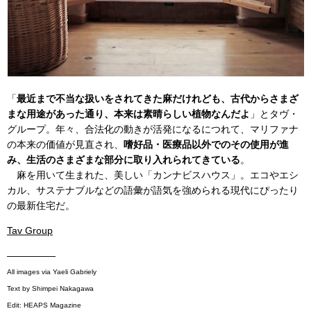
「
最近まで不当な扱いをされてきた麻だけれども、古代からさまざ
まな用途があった通り、本来は素晴らしい植物なんだよ
」とタヴ・
グループ。年々、合法化の動きが活発になるにつれて、マリファナ
の本来の価値が見直され、
嗜好品・医療品以外でのその使用が進
み、生活のさまざまな部分に取り入れられてきている
。
麻を用いて生まれた、美しい「カンナビスハウス」。エコやエシ
カル、サステナブルなどの語彙が語気を強められる現代にぴったり
の最新住宅だ。
Tav Group
—————
All images via Yaeli Gabriely
Text by Shimpei Nakagawa
Edit: HEAPS Magazine