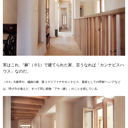
実はこれ、“麻”（※1）で建てられた家、言うなれば「カンナビスハ
ウス」なのだ。
（※1）大麻草や、繊維の麻、吸うマリファナやカンナビス、素材としての呼称“ヘンプ”など
は、呼び方が違えど、すべて同じ植物「アサ（麻）」のことを指している。