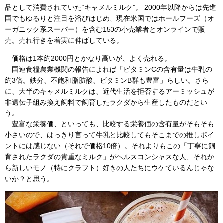
品として消費されていた“キャメルミルク”。 2000年以降からは先進
国でもゆるりと注目を浴びはじめ、現在米国ではホールフーズ（オ
ーガニック系スーパー）を含む150の小売業者とオンラインで販
売。売れ行きを着実に伸ばしている。
価格は1本約2000円とかなり高いが、よく売れる。
国連食糧農業機関の報告によれば「ビタミンCの含有量は牛乳の
約3倍。鉄分、不飽和脂肪酸、ビタミンB群も豊富」らしい。さら
に、大半のキャメルミルクは、近代生活を拒否するアーミッシュが
非遺伝子組み換え飼料で飼育したラクダから生産したものだとい
う。
豊富な栄養価、といっても、比較する栄養価の含有量がそもそも
小さいので、はっきり言って牛乳と比較してもそこまでの推しポイ
ントには感じない（それで価格10倍）。それよりもこの「丁寧に飼
育されたラクダの貴重なミルク」がヘルスコンシャスな人、それか
ら新しいモノ（特にクラフト）好きの人たちにウケているんじゃな
いか？と思う。