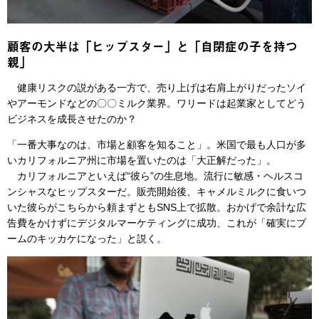
顧客の大半は「ヒップスター」と「自閉症の子を持つ
親」
健康リスクの説がある一方で、売り上げは右肩上がりだったソイ
やアーモンドなどの〇〇ミルク業界。ワリードは起業家としてどう
ビジネスを成長させたのか？
「一番大事なのは、市場と顧客を知ること」。米国で最も人口が多
いカリフォルニア州に市場を置いたのは「大正解だった」。
カリフォルニアといえば“彼ら”の生息地。流行に敏感・ヘルスコ
ンシャスなヒップスターだ。販売開始後、キャメルミルクに食いつ
いた彼らがこちらから頼まずともSNS上で拡散。おかげで余計な広
告費をかけずにデジタルマーケティングに成功、これが「確実にブ
ームのキッカケになった」と説く。