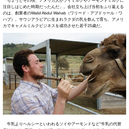
「ちょうどその頃、アメリカ人がソイミルクやアーモンドミルクに
注目しはじめた時期だったんだ」。会社立ち上げ当初をふり返える
のは、創業者のWalid Abdul Wahab（ワリード・アブドゥール・ワ
ハブ）。サウジアラビアに生まれラクダの乳を飲んで育ち、アメリ
カでキャメルミルクビジネスを成功させた若干25歳だ。
牛乳よりヘルシーといわれるソイやアーモンドなど“牛乳の代替