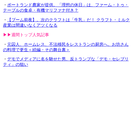
・
ポートランド農家が提供。「理想の休日」は、ファーム・トゥ・
テーブルの食卓・有機マリファナ付き？
・
【ブーム前夜】。次のクラフトは「牛乳」だ！ クラフト・ミルク
産業は間違いなくアツくなる
▶︎▶︎週間トップ人気記事
・
元囚人、ホームレス、不法移民をレストランの厨房へ。お坊さん
の料理で更生＜続編・その舞台裏＞
・
デモでメディアに名を馳せた男。反トランプな「デモ・セレブリ
ティ」の狙い