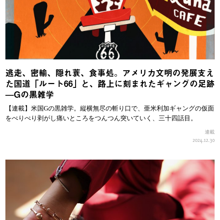
逃走、密輸、隠れ蓑、食事処。アメリカ文明の発展支え
た国道「ルート66」と、路上に刻まれたギャングの足跡
—Gの黒雑学
【連載】米国Gの黒雑学。縦横無尽の斬り口で、亜米利加ギャングの仮面
をぺりぺり剥がし痛いところをつんつん突いていく、三十四話目。
連載
2024.12.30