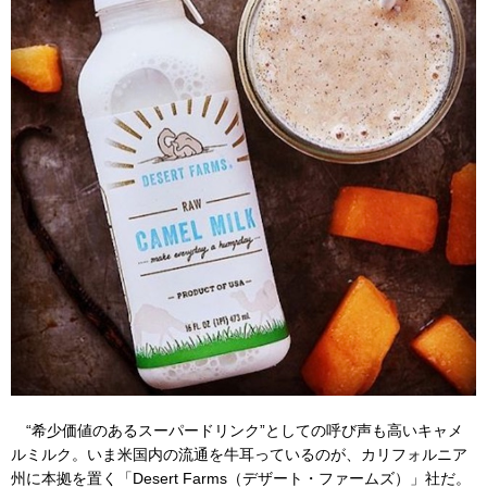
“希少価値のあるスーパードリンク”としての呼び声も高いキャメ
ルミルク。いま米国内の流通を牛耳っているのが、カリフォルニア
州に本拠を置く「Desert Farms（デザート・ファームズ）」社だ。