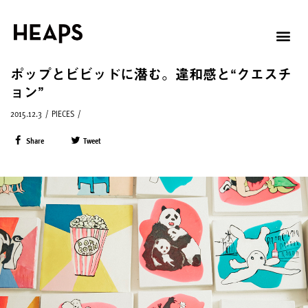
ポップとビビッドに潜む。違和感と“クエスチ
ョン”
2015.12.3
/
PIECES
/
Share
Tweet