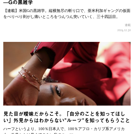
—Gの黒雑学
【連載】米国Gの黒雑学。縦横無尽の斬り口で、亜米利加ギャングの仮面
をぺりぺり剥がし痛いところをつんつん突いていく、三十四話目。
連載
2024.12.30
見た目が曖昧だからこそ。「自分のことを知ってほし
い」外見からはわからない”ルーツ”を知ってもらうこと
ハーフというより、100％日本人で、100％アフロ・カリブ系アメリカ