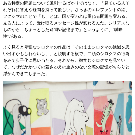
ある特定の問題について風刺するばかりではなく、「見ている人そ
れぞれに答えや疑問を持って欲しい。さっきのエレファントの絵、
フクシマのことで「も」とは、国が変われば重ねる問題も変わる。
見る人によって、受け取るメッセージ性が変わるんだ。シリアスな
ものから、ちょっとした疑問や記憶まで」というように、“曖昧
性”がある。
よく見ると卑猥なシロクマの作品は「そのままシロクマの絶滅を思
い出すかもしれないし、」と説明する横で、二頭のシロクマの行為
をみて少子化に思い当たる。それから、微笑むシロクマを見てい
て、なぜだかかつての若さゆえの重みのない交際の記憶がちらりと
浮かんできてしまった。