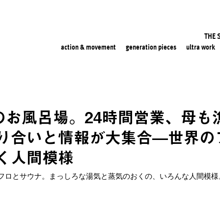
THE 
action & movement
generation pieces
ultra work
町のお風呂場。24時間営業、母も
り合いと情報が大集合—世界の
く人間模様
フロとサウナ。まっしろな湯気と蒸気のおくの、いろんな人間模様