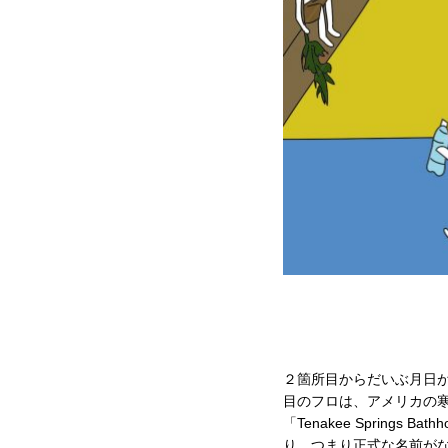
２箇所目からだいぶ月日
目のフロは、アメリカの
「Tenakee Springs B
り。つまり正式な名前がな