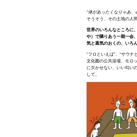
“体があったくなりゃあ、
そうそう、その土地の人間
世界のいろんなところに
や）で隣りあう一期一会
気と蒸気のおくの、いろ
“フロといえば”、“サウ
文化圏の公共浴場、モロ
に欠かせない、いい匂いの
して。