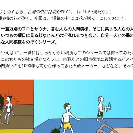
心もぬくもる。お湯の中には花が咲く”。
（♪『いい湯だな』）
模様の花が咲く。今回は、“湯気の中”には花が咲く、にしておこう。
、千差万別のフロとサウナ。営む人らの人間模様、そこに集まる人らの
、いつもの曜日に見る顔なじみとの汗流れるつき合い、自分一人との裸
んな人間模様をのぞくシリーズ。
ナといえば”に、一番には引っかからい場所もこのシリーズでは探ってみ
ッコの女たちの社交場となるフロ、内戦あとの旧市街地に復活するバス
四角いのを1000年も前から作ってきた石鹸メーカー、などなど。それ