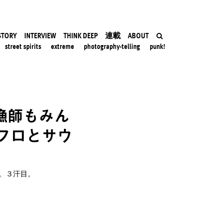
STORY
INTERVIEW
THINK DEEP
連載
ABOUT
street spirits
extreme
photography-telling
punk!
漁師もみん
フロとサウ
。３汗目。