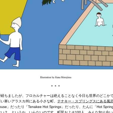
Illustration by Kana Motojima
＊＊＊
が経ちましたが、フロカルチャーは絶えることなく今日も世界のどこか
寒い寒いアラスカ州にある小さな町、
テナキー・スプリングスにある風
athhouse」だったり「Tenakee Hot Springs」だったり、たんに「Hot Sprin
い？ というか、いらないのです。町民およそ100人、みんな知り合