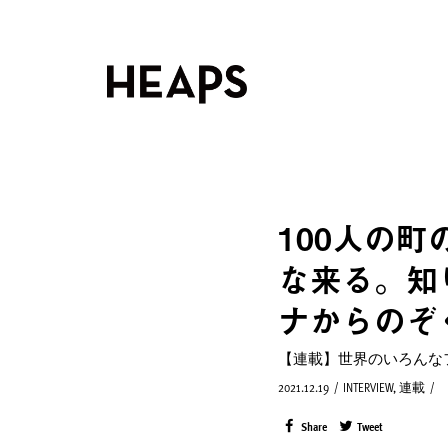
100人の
な来る。知
ナからのぞ
【連載】世界のいろんな
2021.12.19
/
INTERVIEW
,
連載
/
Share
Tweet