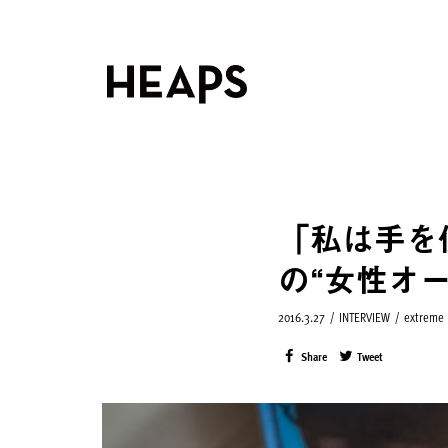
「私は手を
の“女性オ
2016.3.27
/
INTERVIEW
/
extreme
Share
Tweet