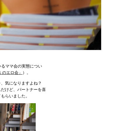
いるママ会の実態につい
１のエロ会」
）。
レ、気になりますよね？
んだけど、パートナーを喜
てもらいました。