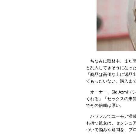
ちなみに取材中、まだ開
と乱入してきそうになっ
「商品は高価な上に返品
てもったいない。購入ま
オーナー、Sid Azm
くれる」「セックスの未
でその信頼は厚い。
パワフルでユーモア満載
も持つ彼女は、セクシュ
ついて悩みや疑問を、プ