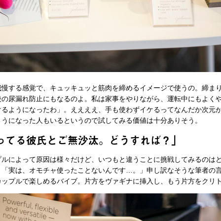
我慢する感覚で、キュッキュッと筋肉を締めるイメージで使うの。締ま
後の尿漏れ防止にもなるのよ。私は家事をやりながら、運転中にもよく
けるようになったわ」。ええええ、手も使わずイケるってなんだか次元
ようになった人もいるというので試してみる価値は十分ありそう。
ってる彼氏とご無沙汰。どうすれば？」
プルによって原因は様々だけど、いつもと違うことに挑戦してみるのは
。「実は、オモチャ使ったことないんです…。」申し訳なそうな筆者の
ップルで楽しめるバイブ。片方をヴァギナに挿入し、もう片方をクリトリ