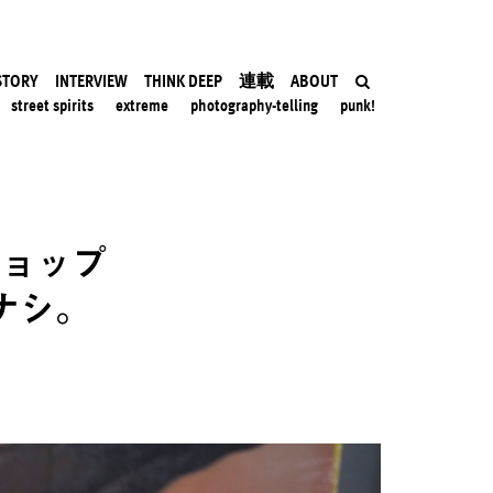
STORY
INTERVIEW
THINK DEEP
連載
ABOUT
street spirits
extreme
photography-telling
punk!
ショップ
ナシ。