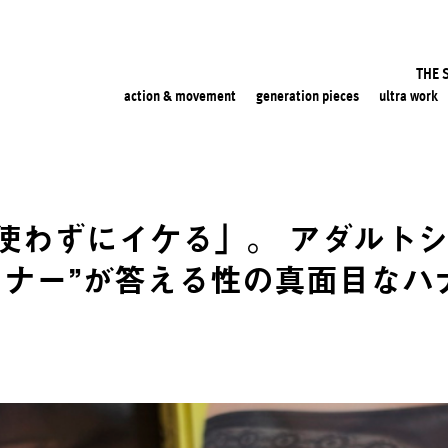
THE 
action & movement
generation pieces
ultra work
使わずにイケる」。 アダルト
ーナー”が答える性の真面目なハ