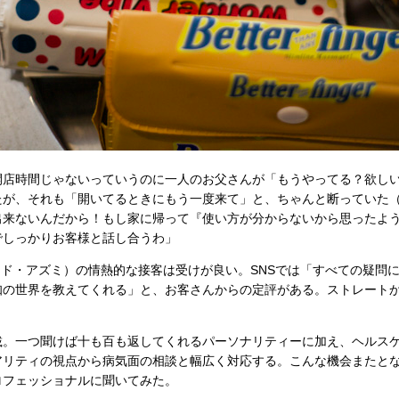
店時間じゃないっていうのに一人のお父さんが「もうやってる？欲し
たが、それも「開いてるときにもう一度来て」と、ちゃんと断っていた
出来ないんだから！もし家に帰って『使い方が分からないから思ったよ
でしっかりお客様と話し合うわ」
i（シド・アズミ）の情熱的な接客は受けが良い。SNSでは「すべての疑問
知の世界を教えてくれる」と、お客さんからの定評がある。ストレート
。一つ聞けば十も百も返してくれるパーソナリティーに加え、ヘルス
アリティの視点から病気面の相談と幅広く対応する。こんな機会またと
ロフェッショナルに聞いてみた。