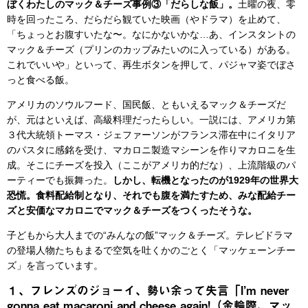
ぼくわたしのマック＆チーズ事例③「だらしな飯」。
土曜の夜、零
時を回ったころ、だらだら観ていた映画（やドラマ）を止めて、
「ちょっとお腹すいたな〜。なにかないかな…あ、インスタントの
マック＆チーズ（プリンのカップみたいのに入っている）がある。
これでいいや」といって、再生ボタンを押して、パジャマ姿でぼさ
っと食べる飯。
アメリカのソウルフード、国民飯、ともいえるマック＆チーズだ
が、元はといえば、高級料理だったらしい。一説には、アメリカ第
３代大統領トーマス・ジェファーソンがフランス滞在中にイタリア
のパスタに感銘を受け、マカロニ製造マシーンを作りマカロニを生
成。そこにチーズを投入（ここがアメリカ的だな）、上流階級のパ
ーティーでも振舞った。
しかし、転機となったのが1929年の世界大
恐慌。食料配給制となり、それでも腹を満たすため、みな配給チー
ズと安価なマカロニでマック＆チーズをつくったそうな。
子どもから大人までの“みんなの飯”マック＆チーズ。テレビドラマ
の登場人物たちもまるで空気を吐くかのごとく「マッケェーンチー
ズ」を言っています。
１、フレンズのジョーイ、勢い余って失言「I’m never
gonna eat macaroni and cheese again!（金輪際、マッ