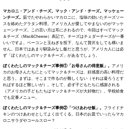
＊＊＊
マカロニ・アンド・チーズ。マック・アンド・チーズ。マッケェー
ンチーズ。
茹でたやわらかいマカロニに、塩味の効いたチーズソー
スを絡めたグラタン料理。アメリカ人が愛してやまないのがマッケ
ェーンチーズ。この言い方は耳にさわるので、今回はすべてマック
＆チーズ（Mac&Cheese）表記で。チーズはチェダーチーズが一番
いいですよ。ベーコンと玉ねぎを投下、なんて贅沢をしても構いま
せん。日本ではあまり馴染みなし飯だと思うが、アメリカ人には必
ず「ぼくわたしのマック＆チーズ」があるでしょう。
ぼくわたしのマック＆チーズ事例①「お母さんの得意飯」。
アメリ
カのお母さんたちにとってマック＆チーズは、好感度の高い料理だ
と思う。まずは、そこまで作るのが難しくない（それは凝ろうとす
ればするほど難しいが）。そして、必ず子どもたちに感謝される
（アメリカの子どもたちはマック＆チーズが大好物だ）。学校給食
でも定番メニュー。
ぼくわたしのマック＆チーズ事例②「つけあわせ飯」。
フライドチ
キンのつけあわせとしてよく出てくる。日本のお皿でいったらマカ
ロニサラダやコールスロー？