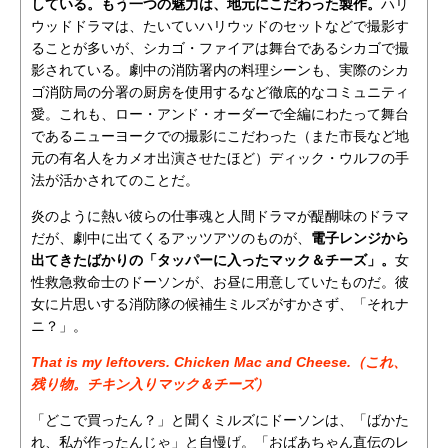
している。もう一つの魅力は、地元にこだわった製作。
ハリ
ウッドドラマは、たいていハリウッドのセットなどで撮影す
ることが多いが、シカゴ・ファイアは舞台であるシカゴで撮
影されている。劇中の消防署内の料理シーンも、実際のシカ
ゴ消防局の分署の厨房を使用するなど徹底的なコミュニティ
愛。これも、ロー・アンド・オーダーで全編にわたって舞台
であるニューヨークでの撮影にこだわった（また市長など地
元の有名人をカメオ出演させたほど）ディック・ウルフの手
法が活かされてのことだ。
炎のように熱い彼らの仕事魂と人間ドラマが醍醐味のドラマ
だが、劇中に出てくるアッツアツのものが、
電子レンジから
出てきたばかりの「タッパーに入ったマック＆チーズ」。
女
性救急救命士のドーソンが、お昼に用意していたものだ。彼
女に片思いする消防隊の候補生ミルズがすかさず、「それナ
ニ？」。
That is my leftovers. Chicken Mac and Cheese.（これ、
残り物。チキン入りマック＆チーズ）
「どこで買ったん？」と聞くミルズにドーソンは、「ばかた
れ、私が作ったんじゃ」と自慢げ。「おばあちゃん直伝のレ