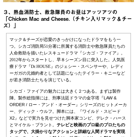
３、熱血消防士、救急隊員のお昼はアッツアツの
「Chicken Mac and Cheese.（チキン入りマック＆チー
ズ）」
マック＆チーズが恋愛のきっかけになったドラマをもう一
つ。シカゴ消防局51分署に所属する消防士や救急隊員たちの
人命救助を描いたレスキュードラマ『シカゴ・ファイア』。
2012年からスタートし、早８シーズン目に突入した。人気医
療ドラマ『Dr.HOUSE』のジェシー・スペンサーや、レディ
ーガガの元婚約者として話題になったテイラー・キニーなど
が若き消防士たちを演じている。
シカゴ・ファイアの魅力には大きく２つある。まずは製作
陣。製作総指揮には、刑事法廷ドラマの金字塔『LAW &
ORDER / ロー・アンド・オーダー』シリーズのヒットメーカ
ー、ディック・ウルフ。脚本には、『ワイルド・スピード
X2』などで実力を見せつけた脚本家コンビ、デレク・ハース
とマイケル・ブラント。
テレビと映画のプロ級のプロたちの
タッグで、大掛かりなアクションと詳細な人間ドラマを実現