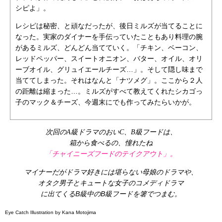
シピよ」。
レシピは秘密、と頑なだったが、後日ミルズが当てることに
なった。実家のダイナーを手伝っていたこともあり料理の腕
があるミルズ、どんどん当てていく。「チキン、ベーコン、
レッドペッパー、スイートオニオン、バター、オイル、オリ
ーブオイル、グリュイエールチーズ…」。そして隠し味まで
当ててしまった。それはなんと「ナツメグ」。ここから２人
の距離は縮まった…。ミルズがすべて教えてくれたシカゴっ
子のマック＆チーズ、今週末にでも作ってみたらいかが。
次回のA級ドラマのおいC、B級フードは、
箱から食べるの、憧れたね
「チャイニーズフードのテイクアウト」。
マイナーだがドラマ好きには堪らない母娘のドラマや、
オタク男子とキュートな女子のコメディドラマ
に出てくるB級中のB級フードを箸でつまむ。
Eye Catch Illustration by Kana Motojima