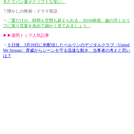
きたてパン菓子とソフトな笑い。
▽懐かしの映画・ドラマ英語
・
「愛だけが、時間も空間も超えられる」2010s映画、歯の浮くセリ
フに罵り言葉を改めて細かく見てみましょう。
▶︎▶︎週間トップ人気記事
・
５日後。3月18日に初配信したベルリンのデジタルクラブ〈United
We Stream〉脅威からシーンを守る迅速な動き、当事者の考えと思い
は？