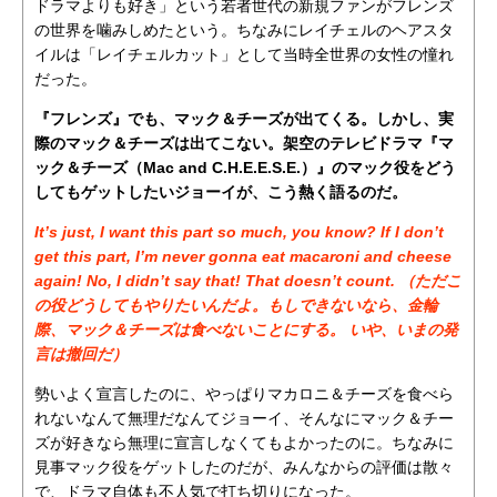
ドラマよりも好き」という若者世代の新規ファンがフレンズ
の世界を噛みしめたという。ちなみにレイチェルのヘアスタ
イルは「レイチェルカット」として当時全世界の女性の憧れ
だった。
『フレンズ』でも、マック＆チーズが出てくる。しかし、実
際のマック＆チーズは出てこない。架空のテレビドラマ『マ
ック＆チーズ（Mac and C.H.E.E.S.E.）』のマック役をどう
してもゲットしたいジョーイが、こう熱く語るのだ。
It’s just, I want this part so much, you know? If I don’t
get this part, I’m never gonna eat macaroni and cheese
again! No, I didn’t say that! That doesn’t count. （ただこ
の役どうしてもやりたいんだよ。もしできないなら、金輪
際、マック＆チーズは食べないことにする。 いや、いまの発
言は撤回だ）
勢いよく宣言したのに、やっぱりマカロニ＆チーズを食べら
れないなんて無理だなんてジョーイ、そんなにマック＆チー
ズが好きなら無理に宣言しなくてもよかったのに。ちなみに
見事マック役をゲットしたのだが、みんなからの評価は散々
で、ドラマ自体も不人気で打ち切りになった。