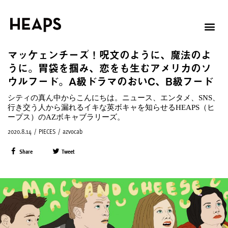
マッケェンチーズ！呪文のように、魔法のよ
うに。胃袋を掴み、恋をも生むアメリカのソ
ウルフード。A級ドラマのおいC、B級フード
シティの真ん中からこんにちは。ニュース、エンタメ、SNS、
行き交う人から漏れるイキな英ボキャを知らせるHEAPS（ヒ
ープス）のAZボキャブラリーズ。
2020.8.14
/
PIECES
/
azvocab
Share
Tweet