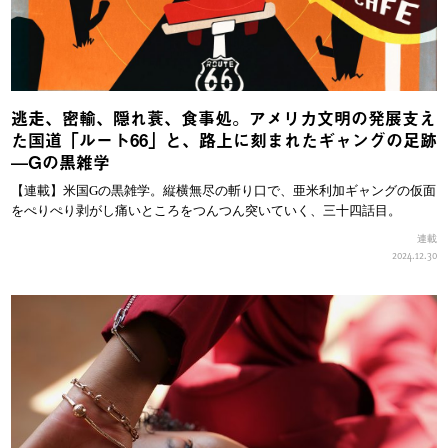
逃走、密輸、隠れ蓑、食事処。アメリカ文明の発展支え
た国道「ルート66」と、路上に刻まれたギャングの足跡
—Gの黒雑学
【連載】米国Gの黒雑学。縦横無尽の斬り口で、亜米利加ギャングの仮面
をぺりぺり剥がし痛いところをつんつん突いていく、三十四話目。
連載
2024.12.30