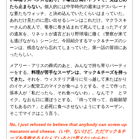
たら止まらない。
個人的には中学時代の週末はデスパレート
な妻たちウォッチ、と決め込んでいたくらいはまっていた。
あれだけ見たのに思い出せるシーンはこれだけ。マクラスキ
ーさんの友人で、竜巻に巻き込まれて死んでしまったアイダ
の遺灰を、リネットが遺言どおり野球場に撒く（警察が来て
も逃げながら）シーンだ。今回紹介するマック＆チーズのシ
ーンは、残念ながら忘れてしまっていた。第一話の冒頭にあ
ったらしい。
メアリー・アリスの葬式のあと、みんなで持ち寄りパーティ
ーをする。
料理が苦手なスーザンは、マック＆チーズを持っ
てきた。
それを、ウィステリア通りに引っ越して来たばかり
のイケメン配管工のマイクが食べようとする。そこで作った
張本人が「私だったら、それ食べないわ」。なんで？ とマ
イク。なおも口に運ぼうとする。「待って待って、自殺願望
でもあるの？」と必死に食べさせないようにするスーザン。
そこでマイクはこう言う。
No, I just refused to believe that anybody can screw up
macaroni and cheese.（いや、ないけど。ただマック＆チ
ーズを失敗する人なんているとは思えないからね）