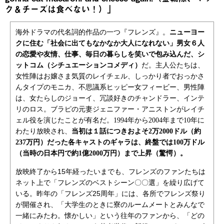
ク＆チーズは食べない！）」
海外ドラマの代名詞的作品の一つ『フレンズ』。
ニューヨー
クに住む「社会に出てもなかなか大人になれない」男女６人
の恋愛や友情、仕事、毎日の暮らしを笑いで包み込んだ、シ
ットコム（シチュエーションコメディ）
だ。主人公たちは、
女性陣はお嬢さま気質のレイチェル、しっかり者でおっかさ
んタイプのモニカ、不思議系ヒッピー女フィービー、男性陣
は、女たらしのジョーイ、冗談好きのチャンドラー、インテ
リのロス。ブラピの元妻ジェニファー・アニストンがレイチ
ェル役を演じたことが有名だ。1994年から2004年まで10年に
わたり放映され、
当初は１話につきおよそ2万2000ドル（約
237万円）だった各キャストのギャラは、終盤では100万ドル
（当時の日本円で約1億2000万円）まで上昇（驚愕）。
放映終了から15年経ったいまでも、フレンズのファンたちは
ネット上で「フレンズのベストシーン〇〇選」を繰り広げて
いる。昨年の「フレンズ25周年」には、各所でフレンズ祭り
が開催され、「大学生のときに寮のルームメートとみんなで
一緒にみたわ。懐かしい」という往年のファンから、「どの