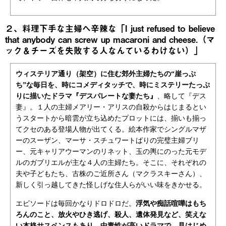
２、料理下手な主婦へ辛辣な「I just refused to believe
that anybody can screw up macaroni and cheese.（マ
ック＆チーズを失敗する人なんているわけない）」
ウィステリア通り（架空）に住む郊外主婦たちの“崖っぷ
ち”な毎日を、時にコメディタッチで、時にミステリーたっぷ
りに描いたドラマ『デスパレートな妻たち』
、略して『デス
妻』。１人の主婦メアリー・アリスの自殺からはじまるとい
うスタートから暗雲が立ち込めたプロットには、揃いも揃っ
てクセのある登場人物が出てくる。絵本作家でシングルマザ
ーのスーザン、マーサ・スチュワートばりの完璧主婦ブリ
ー、元キャリアウーマンのリネット、玉の輿にのった元モデ
ルのガブリエルが主な４人の主婦たち。そこに、それぞれの
夫や子どもたち、古株のご近所さん（マクラスキーさん）、
新しく引っ越してきた怪しげな住人らがいい味をきかせる。
エピソードは毎回かなりドロドロだ。
浮気や痴話喧嘩はもち
ろんのこと、放火やひき逃げ、殺人、遺体発見など、笑えな
い本格サスペンスもあり。中毒性が高いドラマで、見はじめ