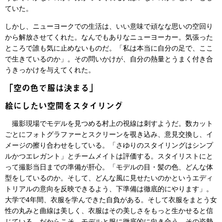
ていた。
しかし、ニューヨークでの生活は、いい意味で頑なな思いの空回り
から解放させてくれた。なんでもありなニューヨーカー。気張った
ところで誰も気に止めないものだ。「私は本当に自分の足で、ここ
で生きているのか」。その問いかけが、自分の熱量とうまく付き合
うきっかけを与えてくれた。
「空の色で服は決まる」
絵にしたい空間をスタイリング
撮影現場でモデルを見つめる村上の視線は刺すようだ。数カット
ごとにフォトグラファーとスクリーンを覗き込み、意見交換し、イ
メージの擦り合わせをしている。「さゆりのスタイリングはシンプ
ルかつエレガント」とチームメイトは評価する。スタイリストにと
って撮影当日までの準備が肝心。「モデルの目・髪の色、どんな体
型をしているのか。そして、どんな風に見せたいのかというエディ
トリアルの意向を反映できるよう、下準備は徹底的にやります」。
大学で4年間、衣服を学んできた自負がある。そして衣服をまとう女
性の丸みと曲線は美しく、衣服はその美しさをもっと生かせると信
じている。だからこそ、モデルと服に徹底的に向き合う。その姿勢