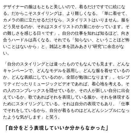
デザイナーの服はもともと美しいので、着るだけですでに絵にな
る。だからこそスタイリングは、より難しくなる。「単に着せて、
カメラの前に立たせるだけなら、スタイリストはいりません。服を
どう見せるのか、それはスタイリストの力量にかかっています。そ
の難しさを感じる日々です」。自分の仕事を知れば知るほど、向き
合うハードルは高くなる。それでも「知らない、ということほど怖
いことはないから」と、雑誌と本を読みあさり“研究”に余念がな
い。
「自分のスタイリングとは違ったものでもなんでも見ます。どんな
キャンペーンで、どんなモデルを器用し、どんな服を着せているの
か、どんな表紙にしているのか。全部が勉強になります」。セレブ
リティだったりミュージックビデオであれば、着心地を考える。そ
の人のコンプレックスを隠せているか、その人が新しい自分に出会
えているか、歌であればそれを表現している服か。それを体現する
ためにスタイリングしている。それは自分の表現でもあり、「仕事
でそれをしているから、自分が着るものはどんどんシンプルになっ
たような気がします」と笑う。
「自分をどう表現していいか分からなかった」