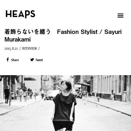
着飾らないを纏う Fashion Stylist / Sayuri
Murakami
2015.8.21
/
INTERVIEW
/
Share
Tweet