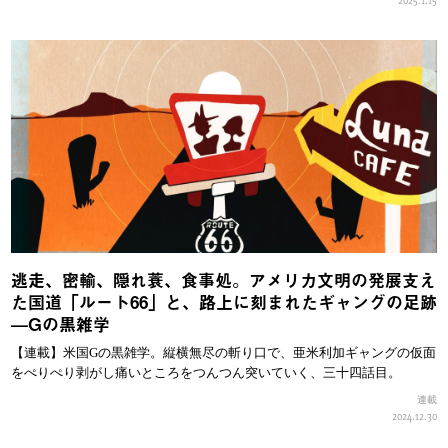
逃走、密輸、隠れ蓑、食事処。アメリカ文明の発展支え
た国道「ルート66」と、路上に刻まれたギャングの足跡
—Gの黒雑学
【連載】米国Gの黒雑学。縦横無尽の斬り口で、亜米利加ギャングの仮面
をぺりぺり剥がし痛いところをつんつん突いていく、三十四話目。
連載
2024.12.30