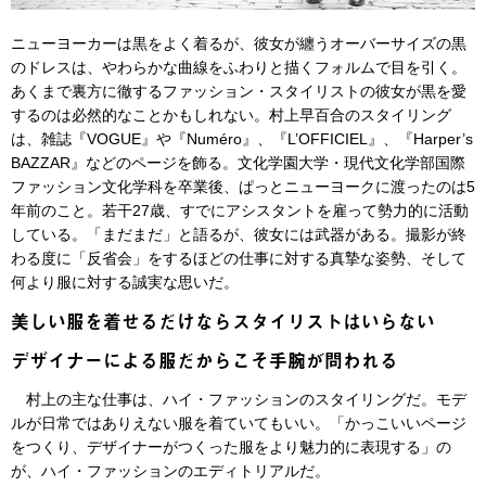
ニューヨーカーは黒をよく着るが、彼女が纏うオーバーサイズの黒
のドレスは、やわらかな曲線をふわりと描くフォルムで目を引く。
あくまで裏方に徹するファッション・スタイリストの彼女が黒を愛
するのは必然的なことかもしれない。村上早百合のスタイリング
は、雑誌『VOGUE』や『Numéro』、『L’OFFICIEL』、『Harper’s
BAZZAR』などのページを飾る。文化学園大学・現代文化学部国際
ファッション文化学科を卒業後、ぱっとニューヨークに渡ったのは5
年前のこと。若干27歳、すでにアシスタントを雇って勢力的に活動
している。「まだまだ」と語るが、彼女には武器がある。撮影が終
わる度に「反省会」をするほどの仕事に対する真摯な姿勢、そして
何より服に対する誠実な思いだ。
美しい服を着せるだけならスタイリストはいらない
デザイナーによる服だからこそ手腕が問われる
村上の主な仕事は、ハイ・ファッションのスタイリングだ。モデ
ルが日常ではありえない服を着ていてもいい。「かっこいいページ
をつくり、デザイナーがつくった服をより魅力的に表現する」の
が、ハイ・ファッションのエディトリアルだ。