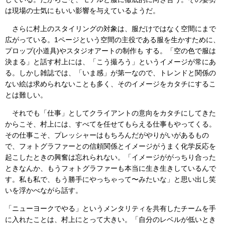
は現場の士気にもいい影響を与えているようだ。
さらに村上のスタイリングの対象は、服だけではなく空間にまで
広がっている。1ページという空間の主役である服を生かすために、
プロップ(小道具)やスタジオアートの制作も する。「空の色で服は
決まる」と話す村上には、「こう撮ろう」というイメージが常にあ
る。しかし雑誌では、「いま感」が第一なので、トレンドと関係の
ない絵は求められないことも多く、そのイメージをカタチにするこ
とは難しい。
それでも「仕事」としてクライアントの意向をカタチにしてきた
からこそ、村上には、すべてを任せてもらえる仕事もやってくる。
その仕事こそ、プレッシャーはもちろんだがやりがいがあるもの
で、フォトグラファーとの信頼関係とイメージがうまく化学反応を
起こしたときの興奮は忘れられない。「イメージががっちり合った
ときなんか、もうフォトグラファーも本当に生き生きしているんで
す。私も私で、もう勝手にやっちゃって〜みたいな」と思い出し笑
いを浮かべながら話す。
「ニューヨークでやる」というメンタリティを共有したチームを手
に入れたことは、村上にとって大きい。「自分のレベルが低いとき