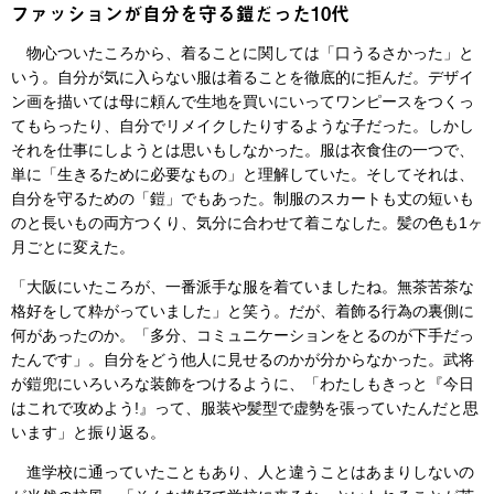
ファッションが自分を守る鎧だった10代
物心ついたころから、着ることに関しては「口うるさかった」と
いう。自分が気に入らない服は着ることを徹底的に拒んだ。デザイ
ン画を描いては母に頼んで生地を買いにいってワンピースをつくっ
てもらったり、自分でリメイクしたりするような子だった。しかし
それを仕事にしようとは思いもしなかった。服は衣食住の一つで、
単に「生きるために必要なもの」と理解していた。そしてそれは、
自分を守るための「鎧」でもあった。制服のスカートも丈の短いも
のと長いもの両方つくり、気分に合わせて着こなした。髪の色も1ヶ
月ごとに変えた。
「大阪にいたころが、一番派手な服を着ていましたね。無茶苦茶な
格好をして粋がっていました」と笑う。だが、着飾る行為の裏側に
何があったのか。「多分、コミュニケーションをとるのが下手だっ
たんです」。自分をどう他人に見せるのかが分からなかった。武将
が鎧兜にいろいろな装飾をつけるように、「わたしもきっと『今日
はこれで攻めよう!』って、服装や髪型で虚勢を張っていたんだと思
います」と振り返る。
進学校に通っていたこともあり、人と違うことはあまりしないの