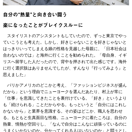
自分の“熱量”と向き合い闘う
楽になったことがブレイクスルーに
スタイリストのアシスタントもしていたので、ずっと東京でやっ
ていこうとも考えた。しかし、好きじゃないことを好きじゃないと
はっきりいってしまえる娘の性格を見越した母親に、「日本社会は
合わないのでは」と海外に行くことを勧められた。「母自身、イギ
リスへ留学した人だったので、背中を押されて出た感じです。海外
に行く選択肢はありませんでしたが、すんなり『行ってみよう』と
思えました」
パリかアメリカのどこかと考え、「ファッションビジネスが盛ん
だから」という理由でニューヨークを選んだあたり、村上が常に
「仕事」を意識してきたことを裏付けている。「好き」というより
も「続けられる」ことだからやる。もっというと「自分にはこれし
かないから」と業界を意識する。その姿はどこか、職人を思わせ
る。もともと生真面目な性格。ニューヨークに着たころは、自分の
熱量、情熱が空回りし、「なんで自分はこんなに頑張っているのに
うまくいかないのか。分かってくれる人はいないのか」と悶々とし