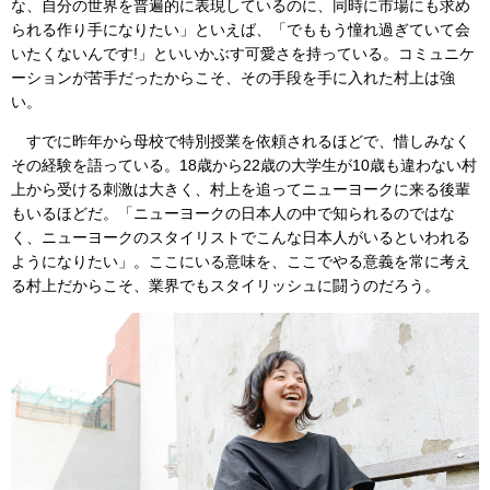
な、自分の世界を普遍的に表現しているのに、同時に市場にも求め
られる作り手になりたい」といえば、「でももう憧れ過ぎていて会
いたくないんです!」といいかぶす可愛さを持っている。コミュニケ
ーションが苦手だったからこそ、その手段を手に入れた村上は強
い。
すでに昨年から母校で特別授業を依頼されるほどで、惜しみなく
その経験を語っている。18歳から22歳の大学生が10歳も違わない村
上から受ける刺激は大きく、村上を追ってニューヨークに来る後輩
もいるほどだ。「ニューヨークの日本人の中で知られるのではな
く、ニューヨークのスタイリストでこんな日本人がいるといわれる
ようになりたい」。ここにいる意味を、ここでやる意義を常に考え
る村上だからこそ、業界でもスタイリッシュに闘うのだろう。