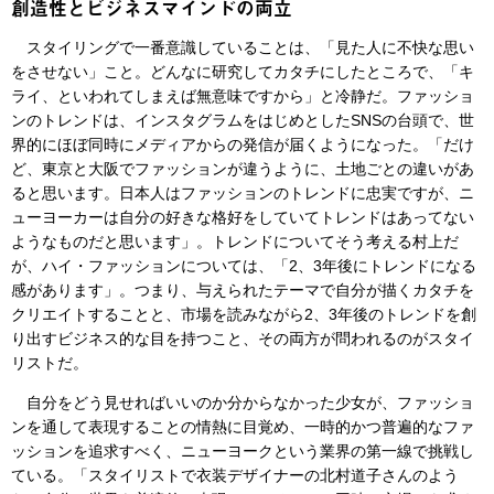
創造性とビジネスマインドの両立
スタイリングで一番意識していることは、「見た人に不快な思い
をさせない」こと。どんなに研究してカタチにしたところで、「キ
ライ、といわれてしまえば無意味ですから」と冷静だ。ファッショ
ンのトレンドは、インスタグラムをはじめとしたSNSの台頭で、世
界的にほぼ同時にメディアからの発信が届くようになった。「だけ
ど、東京と大阪でファッションが違うように、土地ごとの違いがあ
ると思います。日本人はファッションのトレンドに忠実ですが、ニ
ューヨーカーは自分の好きな格好をしていてトレンドはあってない
ようなものだと思います」。トレンドについてそう考える村上だ
が、ハイ・ファッションについては、「2、3年後にトレンドになる
感があります」。つまり、与えられたテーマで自分が描くカタチを
クリエイトすることと、市場を読みながら2、3年後のトレンドを創
り出すビジネス的な目を持つこと、その両方が問われるのがスタイ
リストだ。
自分をどう見せればいいのか分からなかった少女が、ファッショ
ンを通して表現することの情熱に目覚め、一時的かつ普遍的なファ
ッションを追求すべく、ニューヨークという業界の第一線で挑戦し
ている。「スタイリストで衣装デザイナーの北村道子さんのよう