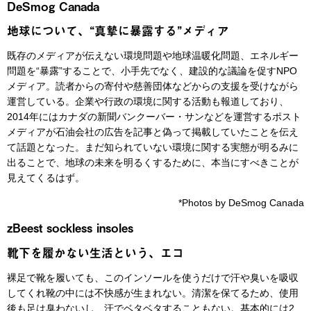
DeSmog Canada
地球について、“真摯に暴露する”メディア
既存のメディアが伝えない環境問題や地球温暖化問題、エネルギー
問題を“暴露”することで、小手先でなく、建設的な議論を促すNPO
メディア。読者からの寄付や慈善団体などからの支援を受けながら
運営している。企業や行政の環境に関する活動も報道しており、
2014年にはカナダの新聞バンクーバー・サンなどを運営するポスト
メディアが石油会社の広告を記事と偽って掲載していたことを伝え
て話題となった。まだ知られていない環境に関する実態が明るみに
出ることで、地球の未来を明るくするために、本当にすべきことが
見えてくるはず。
*Photos by DeSmog Canada
zBeest sockless insoles
靴下を履かない生活という、エコ
裸足で靴を履いても、このインソールを使うだけで汗や臭いを吸収
してくれ靴の中には不快感が生まれない。清潔を保てるため、使用
後も足は臭わないし、汗でベタベタすることもない。基本的には2、