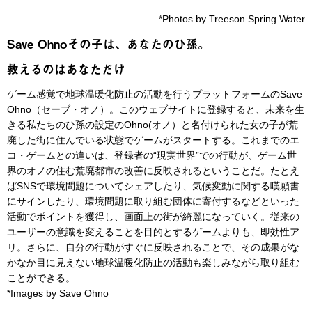
*Photos by Treeson Spring Water
Save Ohnoその子は、あなたのひ孫。
救えるのはあなただけ
ゲーム感覚で地球温暖化防止の活動を行うプラットフォームのSave
Ohno（セーブ・オノ）。このウェブサイトに登録すると、未来を生
きる私たちのひ孫の設定のOhno(オノ）と名付けられた女の子が荒
廃した街に住んでいる状態でゲームがスタートする。これまでのエ
コ・ゲームとの違いは、登録者の“現実世界”での行動が、ゲーム世
界のオノの住む荒廃都市の改善に反映されるということだ。たとえ
ばSNSで環境問題についてシェアしたり、気候変動に関する嘆願書
にサインしたり、環境問題に取り組む団体に寄付するなどといった
活動でポイントを獲得し、画面上の街が綺麗になっていく。従来の
ユーザーの意識を変えることを目的とするゲームよりも、即効性ア
リ。さらに、自分の行動がすぐに反映されることで、その成果がな
かなか目に見えない地球温暖化防止の活動も楽しみながら取り組む
ことができる。
*Images by Save Ohno