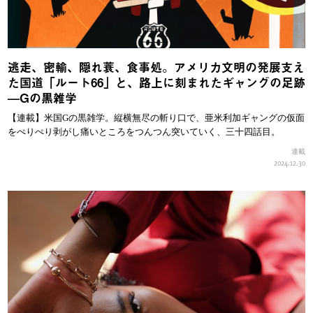
逃走、密輸、隠れ蓑、食事処。アメリカ文明の発展支え
た国道「ルート66」と、路上に刻まれたギャングの足跡
—Gの黒雑学
【連載】米国Gの黒雑学。縦横無尽の斬り口で、亜米利加ギャングの仮面
をぺりぺり剥がし痛いところをつんつん突いていく、三十四話目。
連載
2024.12.30