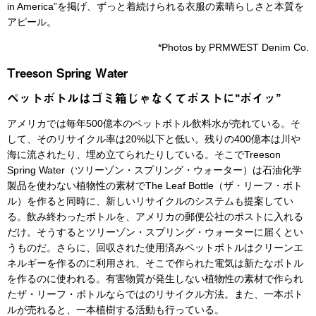
in America”を掲げ、ずっと着続けられる衣服の素晴らしさと本質を
アピール。
*Photos by PRMWEST Denim Co.
Treeson Spring Water
ペットボトルはゴミ箱じゃなくてポストに“ポイッ”
アメリカでは毎年500億本のペットボトル飲料水が売れている。そ
して、そのリサイクル率は20%以下と低い。残りの400億本は川や
海に流されたり、埋め立てられたりしている。そこでTreeson
Spring Water（ツリーゾン・スプリング・ウォーター）は石油化学
製品を使わない植物性の素材でThe Leaf Bottle（ザ・リーフ・ボト
ル）を作ると同時に、新しいリサイクルのシステムも提案してい
る。飲み終わったボトルを、アメリカの郵便公社のポストに入れる
だけ。そうするとツリーゾン・スプリング・ウォーターに届くとい
うものだ。さらに、回収された使用済みペットボトルはクリーンエ
ネルギーを作るのに利用され、そこで作られた電気は新たなボトル
を作るのに使われる。有害物質が発生しない植物性の素材で作られ
たザ・リーフ・ボトルならではのリサイクル方法。また、一本ボト
ルが売れると、一本植樹する活動も行っている。