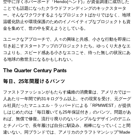
空中に浮くホバーボード『Hendo(ヘンド)』が資金調達に成功した
ことでも話題になったクラウドファンディングのキックスタータ
ー。そんなワクワクするようなプロジェクトばかりではなく、地球
温暖化防止や環境保護のためのイノベイティブなプロジェクトも資
金を集めて、世の中を変えようとしている。
ユニークなアプローチで、人々の興味と共感、小さな行動を即座に
引き起こすスタートアップのプロジェクトたち。ゆっくり大きなエ
コよりも、スピード感ある小さなエコこそ、待った無しの状況にあ
る地球の救世主になるかもしれない。
The Quarter Century Pants
毎日、25年間履けるパンツ
ファストファッションがもたらす繊維の消費量は、アメリカでは一
人あたり一年間で約31キログラム以上。その現実を受け、元グーグ
ル社員だったマニュエル・ラッパードによる「RPMWEST」が提供
しはじめたのは「毎日履いても25年保証付き」のパンツ。問題があ
れば、無償で修復。流行り廃りのないシンプルなデザインのデニム
とチノパンで、長年履けば自分に馴染み、相棒になっていくこと間
違いない。同ブランドでは、アメリカのクラフトマンシップ“Made