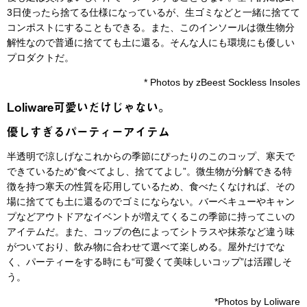
3日使ったら捨てる仕様になっているが、生ゴミなどと一緒に捨てて
コンポストにすることもできる。また、このインソールは微生物分
解性なので普通に捨てても土に還る。そんな人にも環境にも優しい
プロダクトだ。
* Photos by zBeest Sockless Insoles
Loliware可愛いだけじゃない。
優しすぎるパーティーアイテム
半透明で涼しげなこれからの季節にぴったりのこのコップ、寒天で
できているため“食べてよし、捨ててよし”。微生物が分解できる特
徴を持つ寒天の性質を応用しているため、食べたくなければ、その
場に捨てても土に還るのでゴミにならない。バーベキューやキャン
プなどアウトドアなイベントが増えてくるこの季節に持ってこいの
アイテムだ。また、コップの色によってシトラスや抹茶など違う味
がついており、飲み物に合わせて選べて楽しめる。屋外だけでな
く、パーティーをする時にも“可愛くて美味しいコップ”は活躍しそ
う。
*Photos by Loliware