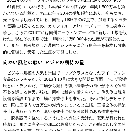
2012年のフイ・フォン食品のシラチャの売上は約6,000万ドル
（61億円）にものぼる。1本約4ドルの商品が、年間1,500万本も買
われている計算だ。売上は年々20%の増加傾向にあり、今もなお、
売上を延ばし続けている。同社は1986年の時点で、加速するシラチ
ャ需要に対応するため、カリフォルニア州ローズミード市に拠点を
移し、さらに2013年には同州アーウィンデール市に新しい工場を設
けた。現在その工場では、1時間に1万8,000本の生産が可能とのこ
と。また、独占契約した農園でシラチャに合う唐辛子を栽培し徹底
的に管理し、安定した生産を可能にした。
向かい風との戦い アジアの期待の星
ビジネス規模も人気も米国でトップクラスとなったフイ・フォン
食品のシラチャだが、2013年10月に大きな問題に直面した。近隣住
民とのトラブルだ。工場から漏れる強い唐辛子の匂いが原因で体調
不良を訴える住民が現れ、同社は裁判で訴えられた。住民側は脱臭
設備を増設するまで工場に操業停止を求めた。それに対しデビッド
は、既に工場内では万全の対策をしていると主張。工場全体の操業
停止は逃れたものの、臭いを発生させる可能性のある作業を停止
し、脱臭設備を強化するようにとの判決を受けた。裁判が行われた
時期は、まさに唐辛子の加工の最盛期だった。この時にもし全面的
な操業停止を言い渡されていたら、翌年の生産量に大きく影響を及