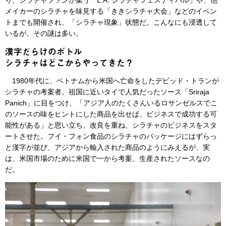
メイカーのシラチャを味見する「ききシラチャ大会」などのイベン
トまでも開催され、「シラチャ現象」状態だ。こんなにも浸透して
いるが、その謎は多い。
漢字だらけのボトル
シラチャはどこからやってきた？
1980年代に、ベトナムから米国へ亡命をしたデビッド・トランが
シラチャの考案者。祖国に近いタイで人気だったソース「Sriraja
Panich」に目をつけ、「アジア人のたくさんいるロサンゼルスでこ
のソースの味をヒントにした商品を出せば、ビジネスで成功する可
能性がある」と思い立ち、改良を重ね、シラチャのビジネスをスタ
ートさせた。フイ・フォン食品のシラチャのパッケージにはずらっ
と漢字が並び、アジアから輸入された商品のようにみえるが、実
は、米国市場のために米国で一から考案、生産されたソースなの
だ。