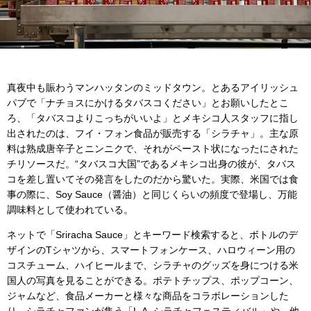
真夜中も賑わうマンハッタンのミッドタウン。とあるアイリッシュ
パブで「ナチョスにかけるタバスコください」とお願いしたとこ
ろ、「タバスコよりこっちがいいよ」とメキシコ人スタッフに指し
出されたのは、フイ・フォン食品が販売する「シラチャ」。主な原
料は熟成唐辛子とニンニクで、それがペースト状になったにされた
チリソースだ。“タバスコ大国”であるメキシコ出身の彼が、タバス
コを差し置いてその発言をしたのだから驚いた。実際、米国では食
事の際に、Soy Sauce（醤油）と同じくらいの頻度で登場し、万能
調味料として使われている。
ネットで「Sriracha Sauce」とキーワード検索すると、ボトルのデ
ザインのTシャツから、スマートフォンケース、ハロウィーン用の
コスチューム、ハイヒールまで、シラチャのグッズを身につける米
国人の写真を見ることができる。ポテトチップス、ポップコーン、
ジャムなど、食品メーカーと様々な商品をコラボレーションした
り、シラチャファンが集う「L.A. シラチャフェスティバル」や、他