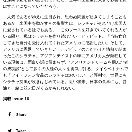
ぼすことになっていただろう。
人気であるがゆえに注目され、思わぬ問題が起きてしまうことも
あるが、米国中を動かすその影響力は、シラチャがそれだけ米国人
に愛されている証でもある。「このソースを好きでいてくれる人が
いる限り、私はシラチャを作り続けたい」とデビッド。「当時亡命
してきた自分を受け入れてくれたアメリカに感謝したい。そして、
アメリカに恩返していきたい」。デビッドのこだわりと情熱が詰ま
ったこのシラチャ。アジアンテイストの味にアメリカ人が熱狂して
いる現象は、面白い話に留まらず、“アメリカンドリームを掴んだ者
の成功談”として多くの人種の人々を勇気づける。タイやベトナムで
も「フイ・フォン食品のシラチャはおいしい」と評判で、世界にも
シラチャ旋風が吹きはじめている。近い将来、日本の食卓にも、醤
油と一緒に並ぶ日がくるかもしれない。
掲載 Issue 16
Share
Tweet