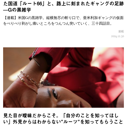
た国道「ルート66」と、路上に刻まれたギャングの足跡
—Gの黒雑学
【連載】米国Gの黒雑学。縦横無尽の斬り口で、亜米利加ギャングの仮面
をぺりぺり剥がし痛いところをつんつん突いていく、三十四話目。
連載
2024.12.30
見た目が曖昧だからこそ。「自分のことを知ってほし
い」外見からはわからない”ルーツ”を知ってもらうこと