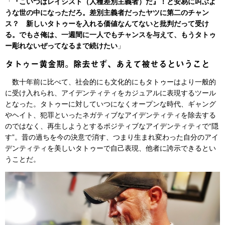
「
『こいつはレイシスト（人種差別主義者）だ』！と安易に叫ぶよ
うな世の中になっただろ。差別主義者だったヤツに第二のチャン
ス？ 新しいタトゥーを入れる価値なんてないと批判だって受け
る。でもさ俺は、一週間に一人でもチャンスを与えて、もうタトゥ
ー彫れないぜってなるまで続けたい
」
タトゥー黄金期。除去せず、あえて被せるということ
数十年前に比べて、社会的にも文化的にもタトゥーはより一般的
に受け入れられ、アイデンティティをカジュアルに表現するツール
となった。タトゥーに対していつになくオープンな時代、ギャング
やヘイト、犯罪といったネガティブなアイデンティティを除去する
のではなく、再生しようとするポジティブなアイデンティティで“隠
す”。昔の過ちを今の決意で消す、つまり生まれ変わった自分のアイ
デンティティを美しいタトゥーで自己表現、他者に誇示できるとい
うことだ。