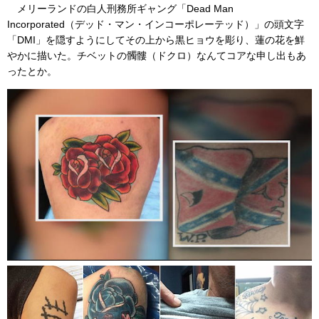
メリーランドの白人刑務所ギャング「Dead Man
Incorporated（デッド・マン・インコーポレーテッド）」の頭文字
「DMI」を隠すようにしてその上から黒ヒョウを彫り、蓮の花を鮮
やかに描いた。チベットの髑髏（ドクロ）なんてコアな申し出もあ
ったとか。