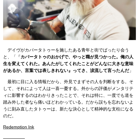
デイヴがカバータトゥーを施したある青年と街でばったり会う
と、「『
カバータトゥのおかげで、やっと職が見つかった。俺の人
生を変えてくれた。あんたがしてくれたことがどんなに大きな意味
があるか、言葉では表しきれない』ってさ、涙流して言ったんだ
」
最初に目に入る情報だから、外見でまずその人を判断をする。そ
して、それによって人は一喜一憂する。外からの評価がメンタリテ
ィに影響するのはわかりきったことで、それは特に、一度でも道を
踏み外した者なら痛いほどわかっている。だから誤ちを忘れないよ
うに刻み直したタトゥーは、新たな決心として精神的な支柱になる
のだ。
Redemption Ink
—————