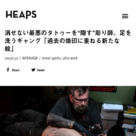
消せない最悪のタトゥーを“隠す”彫り師。足を
洗うギャング「過去の烙印に重ねる新たな
絵」
2017.6.30
/
INTERVIEW
/
street spirits
,
ultra work
Share
Tweet