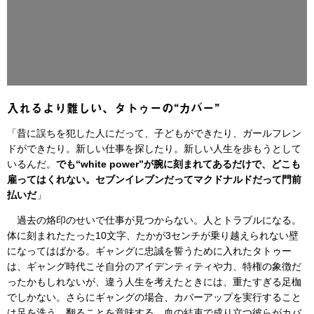
入れるより難しい、タトゥーの“カバー”
「昔に誤ちを犯した人にだって、子どもができたり、ガールフレン
ドができたり。新しい仕事を探したり。新しい人生を歩もうとして
いるんだ。
でも“white power”が腕に刻まれてあるだけで、どこも
雇ってはくれない。セブンイレブンだってマクドナルドだって門前
払いだ
」
過去の烙印のせいで仕事が見つからない。人とトラブルになる。
体に刻まれたたった10文字、たかが3センチが乗り越えられない壁
になってはばかる。ギャングに忠誠を誓うために入れたタトゥー
は、ギャング時代こそ自分のアイデンティティや力、特権の象徴だ
ったかもしれないが、違う人生を考えたときには、重たすぎる足枷
でしかない。さらにギャングの場合、カバーアップを実行すること
は足を洗う、翻ることを意味する。血の結束で成り立つ彼らがカバ