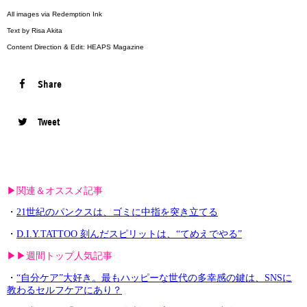
All images via Redemption Ink
Text by Risa Akita
Content Direction & Edit: HEAPS Magazine
Share
Tweet
▶︎関連＆オススメ記事
・
21世紀のパンクスは、ゴミに中指を突き立てる
・
D.I.Y.TATTOO 刻んだスピリットは、“てめえでやる”
▶︎▶︎週間トップ人気記事
・
“自分ケア”大好き。最もハッピーな世代の多幸感の鍵は、SNSに
教わるセルフケアにあり？