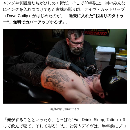
ャングや貧困層たちがひしめく街だ。そこで20年以上、街のみんな
にインクを入れつづけてきた古株の彫り師、デイヴ・カットリップ
（Dave Cutlip）がはじめたのが、「
過去に入れた“お困りのタトゥ
ー”、無料でカバーアップするぜ
」。
写真の彫り師がデイヴ
「俺がすることといったら、もっぱら“Eat, Drink, Sleep, Tattoo（食
って飲んで寝て、そして彫る）”だ」と笑うデイヴは、半年前にプロ