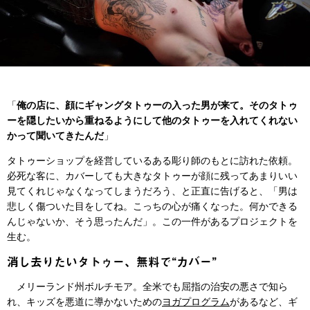
「
俺の店に、顔にギャングタトゥーの入った男が来て。そのタトゥ
ーを隠したいから重ねるようにして他のタトゥーを入れてくれない
かって聞いてきたんだ
」
タトゥーショップを経営しているある彫り師のもとに訪れた依頼。
必死な客に、カバーしても大きなタトゥーが顔に残ってあまりいい
見てくれじゃなくなってしまうだろう、と正直に告げると、「男は
悲しく傷ついた目をしてね。こっちの心が痛くなった。何かできる
んじゃないか、そう思ったんだ」。この一件があるプロジェクトを
生む。
消し去りたいタトゥー、無料で“カバー”
メリーランド州ボルチモア。全米でも屈指の治安の悪さで知ら
れ、キッズを悪道に導かないための
ヨガプログラム
があるなど、ギ