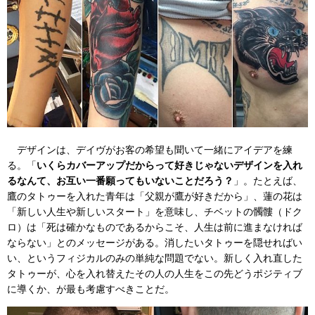
デザインは、デイヴがお客の希望も聞いて一緒にアイデアを練
る。「
いくらカバーアップだからって好きじゃないデザインを入れ
るなんて、お互い一番願ってもいないことだろう？
」。たとえば、
鷹のタトゥーを入れた青年は「父親が鷹が好きだから」、蓮の花は
「新しい人生や新しいスタート」を意味し、チベットの髑髏（ドク
ロ）は「死は確かなものであるからこそ、人生は前に進まなければ
ならない」とのメッセージがある。消したいタトゥーを隠せればい
い、というフィジカルのみの単純な問題でない。新しく入れ直した
タトゥーが、心を入れ替えたその人の人生をこの先どうポジティブ
に導くか、が最も考慮すべきことだ。