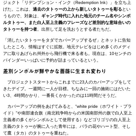
ジェクト「リデンプション・インク（Redemption Ink）」を立ち上
げた。これは、
過去のタトゥーの上から新しいタトゥーを彫る
とい
うもので、対象は、
ギャング時代に入れた地元のチーム名やシンボ
ルタトゥー、また白人至上主義のフレーズなど差別的な意味合いの
タトゥーを持つ者
。出所して足を洗おうとする者たちだ。
「消したいタトゥーをタダでカバーアップするぜ」とネットに告知
したところ、情報はすぐに拡散。地元テレビをはじめ多くのメディ
アに取りあげられ州外から飛行機で来る者も。現在は、10センチの
バインダーいっぱいに予約が詰まっているという。
差別シンボルが鮮やかな薔薇に生まれ変わり
プロジェクトスタートからこれまでに23人のカバーアップをして
きたデイブ。一週間に一人が目標。ちなみに一回の施術にはだいた
い3、4時間かかり、一番長くかかったのは11時間だそうだ。
カバーアップの例をあげてみると、“white pride（ホワイト・プラ
イド）”や南部連合旗（南北戦争時からの米国南部州の旗で白人至上
主義者の多くがシンボルとして使用する）などゴリゴリの白人至上
主義のタトゥーが腕に入った青年には、バラの花やハート型、そし
て鷹（タカ）のタトゥーを重ねた。