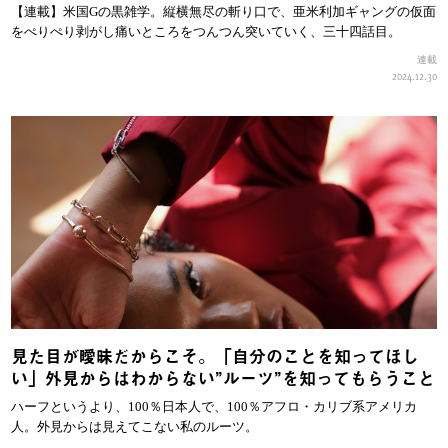
【連載】米国Gの黒雑学。縦横無尽の斬り口で、亜米利加ギャングの仮面
をぺりぺり剥がし痛いところをつんつん突いていく、三十四話目。
連載
2024.12.30
見た目が曖昧だからこそ。「自分のことを知ってほし
い」外見からはわからない”ルーツ”を知ってもらうこと
ハーフというより、100％日本人で、100％アフロ・カリブ系アメリカ
人。外見からは見えてこない私のルーツ。