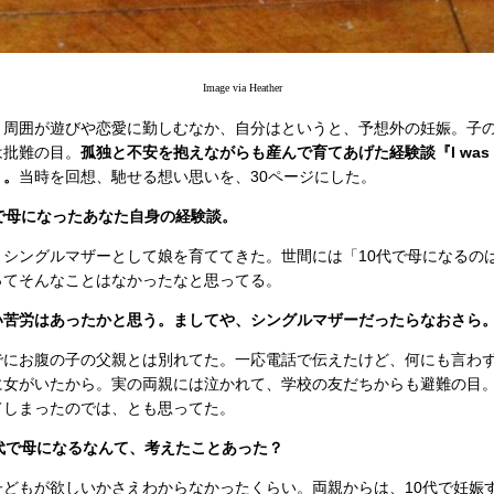
Image via Heather
。周囲が遊びや恋愛に勤しむなか、自分はというと、予想外の妊娠。子
は批難の目。
孤独と不安を抱えながらも産んで育てあげた経験談『I was a 
』。
当時を回想、馳せる想い思いを、30ページにした。
で母になったあなた自身の経験談。
、シングルマザーとして娘を育ててきた。世間には「10代で母になるの
ってそんなことはなかったなと思ってる。
い苦労はあったかと思う。ましてや、シングルマザーだったらなおさら
でにお腹の子の父親とは別れてた。一応電話で伝えたけど、何にも言わ
に女がいたから。実の両親には泣かれて、学校の友だちからも避難の目
てしまったのでは、とも思ってた。
代で母になるなんて、考えたことあった？
子どもが欲しいかさえわからなかったくらい。両親からは、10代で妊娠