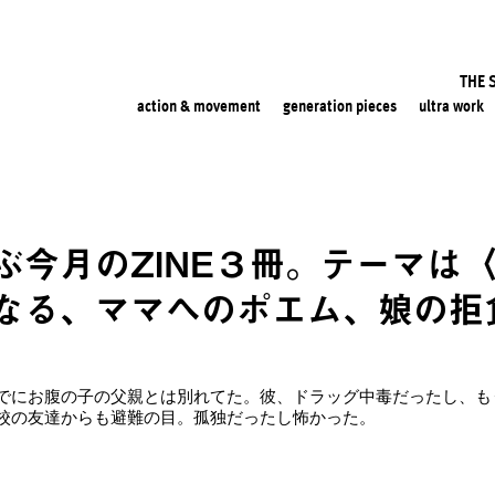
THE 
action & movement
generation pieces
ultra work
ぶ今月のZINE３冊。テーマは
なる、ママへのポエム、娘の拒
でにお腹の子の父親とは別れてた。彼、ドラッグ中毒だったし、も
校の友達からも避難の目。孤独だったし怖かった。