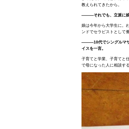
教えられてきたから。
———それでも、立派に
娘は今年から大学生に。
ンドでセラピストとして
———10代でシングルマ
イスを一言。
子育てと学業、子育てと
で母になった人に相談す