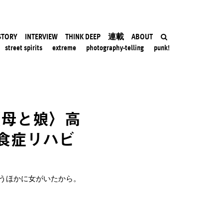
STORY
INTERVIEW
THINK DEEP
連載
ABOUT
street spirits
extreme
photography-telling
punk!
〈母と娘〉高
食症リハビ
うほかに女がいたから。