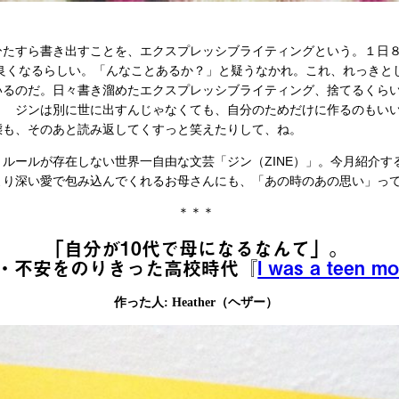
ひたすら書き出すことを、エクスプレッシブライティングという。１日
も良くなるらしい。「んなことあるか？」と疑うなかれ。これ、れっきと
いるのだ。日々書き溜めたエクスプレッシブライティング、捨てるくら
？ ジンは別に世に出すんじゃなくても、自分のためだけに作るのもい
態も、そのあと読み返してくすっと笑えたりして、ね。
ルールが存在しない世界一自由な文芸「ジン（ZINE）」。今月紹介す
より深い愛で包み込んでくれるお母さんにも、「あの時のあの思い」っ
＊＊＊
「自分が10代で母になるなんて」。
・不安をのりきった高校時代『
I was a teen m
作った人: Heather（ヘザー）