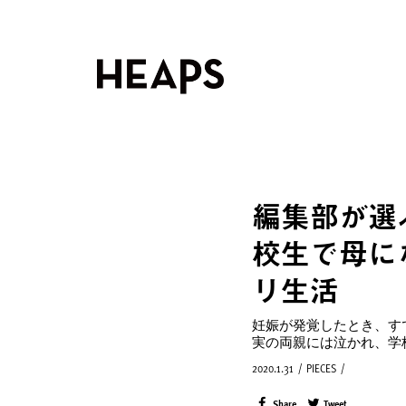
編集部が選
校生で母に
リ生活
妊娠が発覚したとき、す
実の両親には泣かれ、学
2020.1.31
/
PIECES
/
Share
Tweet