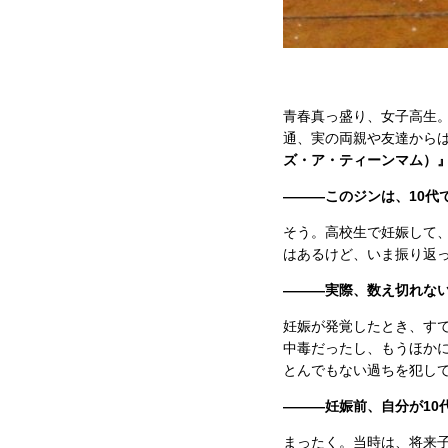
青春真っ盛り、女子高生
通、実の両親や友達から
ズ・ア・ティーンマム）
———このジンは、10代
そう。高校生で妊娠して
はあるけど、いま振り返
———実際、数え切れな
妊娠が発覚したとき、す
中毒だったし、もうほか
とんでもない過ちを犯し
———妊娠前、自分が10
まったく。当時は、将来