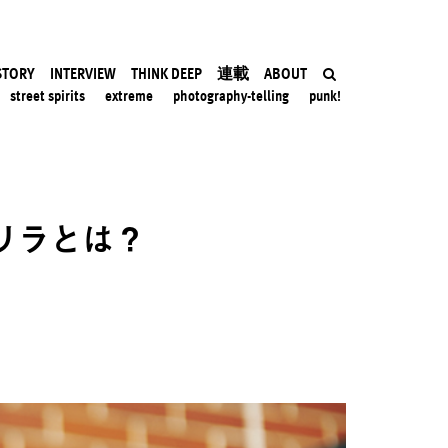
STORY
INTERVIEW
THINK DEEP
連載
ABOUT
street spirits
extreme
photography-telling
punk!
リラとは？