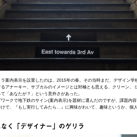
ラ案内表示を設置したのは、2015年の春。その当時まだ、デザイン学
するアナーキー、サブカルのイメージとは対極とも思える、クリーン、ミ
て「あなたが？」という意外さがあった。
ワークで地下鉄のサイン(案内表示)を題材に選んだのですが、課題内容は
っかけで、『もし実行してみたら…』に興味がわいて、趣味というか、
はなく「デザイナー」のゲリラ