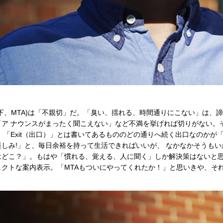
下、MTA)は「不親切」だ。「臭い、揺れる、時間通りにこない」は、
ア ナウンスがまったく聞こえない」など不満を挙げれば切りがない。
。「Exit（出口）」とは書いてあるもののどの通りへ続く出口なのかか
しみ!」と、毎日余裕を持って生活できればいいが、 なかなかそうも
どこ？」。もはや「慣れる、覚える、人に聞く」しか解決策はないと思
ェクトな案内表示。「MTAもついにやってくれたか！」と思いきや、そ