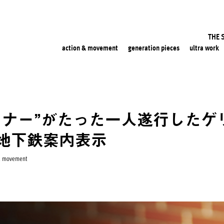
THE 
action & movement
generation pieces
ultra work
イナー”がたった一人遂行したゲ
の地下鉄案内表示
& movement