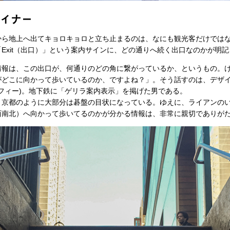
ザイナー
地上へ出てキョロキョロと立ち止まるのは、なにも観光客だけでは
Exit（出口）」という案内サインに、どの通りへ続く出口なのかが明記
情報は、この出口が、何通りのどの角に繋がっているか、というもの。
どこに向かって歩いているのか、ですよね？」。そう話すのは、デザイナ
ーフィー)。地下鉄に「ゲリラ案内表示」を掲げた男である。
京都のように大部分は碁盤の目状になっている。ゆえに、ライアンの
西南北）へ向かって歩いてるのかが分かる情報は、非常に親切でありが