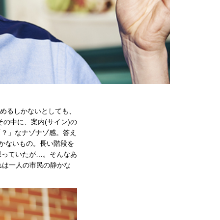
諦めるしかないとしても、
その中に、案内(サイン)の
゙「？」なナゾナゾ感。答え
いかないもの。長い階段を
っていたが…。そんなあ
れは一人の市民の静かな