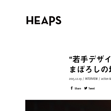
“若手デザ
まぼろし
2015.12.19
/
INTERVIEW
/
action 
Share
Tweet