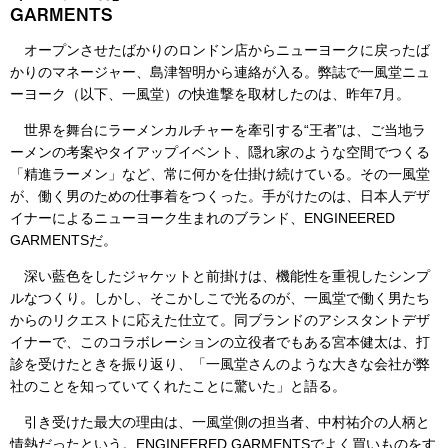
GARMENTS
オープンさせたばかりのロンドン店からニューヨークに戻ったば
かりのマネージャー、島津智明から連絡が入る。弊誌で一風堂ニュ
ーヨーク（以下、一風堂）の快進撃を取材したのは、昨年7月。
世界を舞台にラーメンカルチャーを牽引する“王者”は、ご当地ラ
ーメンの考案やタイアップイベント、隠れ家のような空間でつくる
「精進ラーメン」など、常に何かを仕掛け続けている。その一風堂
が、働く男のための仕事着をつくった。手がけたのは、日本人デザ
イナーによるニューヨーク生まれのブランド、ENGINEERED
GARMENTSだ。
深い藍色をしたジャケットと前掛けは、機能性を重視したシンプ
ルなつくり。しかし、そこかしこで光るのが、一風堂で働く男たち
からのリクエストに応えた仕立て。同ブランドのアシスタントデザ
イナーで、このコラボレーションの立役者でもある宮本健太は、打
診を受けたときを振り返り、「一風堂さんのような大きな会社が弊
社のことを知っていてくれたことに驚いた」と語る。
引き受けた最大の理由は、一風堂側の担当者、中村祐介の人柄と
情熱だったという。ENGINEERED GARMENTSでよく買いものをす