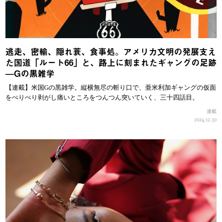
逃走、密輸、隠れ蓑、食事処。アメリカ文明の発展支え
た国道「ルート66」と、路上に刻まれたギャングの足跡
—Gの黒雑学
【連載】米国Gの黒雑学。縦横無尽の斬り口で、亜米利加ギャングの仮面
をぺりぺり剥がし痛いところをつんつん突いていく、三十四話目。
連載
2024.12.30