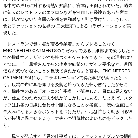
る中村の洋服に対する情熱や知識に、宮本は圧倒されていた。過去
に知人のレストランのエプロンなどを制作した経験もあった宮本
は、縁がつないだ今回の依頼を違和感なく引き受けた。こうして、
食とファッションの世界の“二大巨頭”によるコラボレーションが実
現した。
「レストランで働く者が着る作業着」からブレることなく、
ENGINEERED GARMENTSのこだわりである、細部まで凝らした上
での機能性とデザイン性を持つジャケットができた。その理由のひ
とつに、「一風堂さんからの指定や細部のデザイン要求など、普段
僕らが気づかないことを反映できたから」と宮本。ENGINEERED
GARMENTS側にも、コラボレーションで得た学びがあったとい
う。現場の声に耳を傾ける姿勢と培ってきた技が融合したからこ
そ、機能性のある「オトコの仕事着」が誕生した。目には見えない
が、仕立てのための工夫や技がそこかしこにある。たとえば、スタ
ッフはお客の目線に合わせ中腰になることを考慮し、腰の位置にメ
モ入れになる大きなポケットをつけたり。生地は忙しく動き回る彼
らが快適に過ごせるよう、丈夫かつ通気性のよいものをピックした
り。
一風堂が発信する「男の仕事着」は、ファッショナブルかつ機能