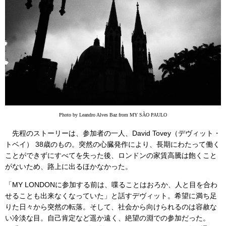
Photo by Leandro Alves Baz from MY SÃO PAULO
先程のストーリーは、参加者の一人、David Tovey（デヴィット・
トベイ） 38歳のもの。突然の心臓発作により、長期にわたって働く
ことができずにすべてを失った後、ロンドンの家賃高騰は飽くこと
がないため、路上に出るほかなかった。
「MY LONDONに参加する前は、喋ることはおろか、人と目を合わ
せることも出来なくなっていた」と話すデヴィット。希望に満ち足
りた日々から突然の転落。そして、社会から向けられるのは容赦な
い冷淡な目。自己肯定など遥か遠く、絶望の淵での参加だった。