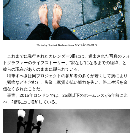
Photo by Rudnei Barbosa from MY SÃO PAULO
これまでに発行されたカレンダー3冊には、選出された写真のフォ
トグラファーのライフストーリー、“家なし”になるまでの経緯、と
彼らの現在がありのままに綴られている。
特筆すべきは同プロジェクトの参加者の多くが若くして病により
（鬱病なども含む）、失業し家賃支払い能力を失い、路上生活を余
儀なくされたことだ。
事実、2015年ロンドンでは、25歳以下のホームレスが5年前に比
べ、2倍以上に増加している。