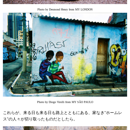
Photo by Desmond Henry from MY LONDON
Photo by Diogo Virolli from MY SÃO PAULO
これらが、来る日も来る日も路上とともにある、家なき“ホームレ
ス”の人々が切り取ったものだとしたら。