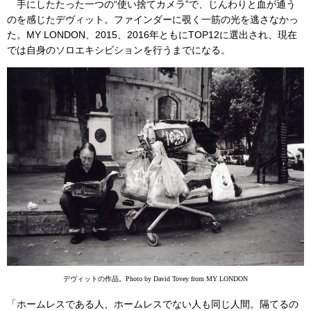
手にしたたった一つの“使い捨てカメラ”で、じんわりと血が通う
のを感じたデヴィット。ファインダーに覗く一筋の光を逃さなかっ
た。MY LONDON、2015、2016年ともにTOP12に選出され、現在
では自身のソロエキシビションを行うまでになる。
デヴィットの作品。Photo by David Tovey from MY LONDON
「ホームレスである人、ホームレスでない人も同じ人間。隔てるの