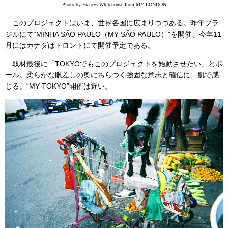
Photo by Frances Whitehouse from MY LONDON
このプロジェクトはいま、世界各国に広まりつつある。昨年ブラ
ジルにて“MINHA SÃO PAULO（MY SÃO PAULO）”を開催、今年11
月にはカナダはトロントにて開催予定である。
取材最後に「TOKYOでもこのプロジェクトを始動させたい」とポ
ール。柔らかな眼差しの奥にちらつく強固な意志と確信に、肌で感
じる。“MY TOKYO”開催は近い。