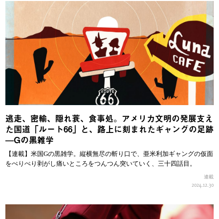
逃走、密輸、隠れ蓑、食事処。アメリカ文明の発展支え
た国道「ルート66」と、路上に刻まれたギャングの足跡
—Gの黒雑学
【連載】米国Gの黒雑学。縦横無尽の斬り口で、亜米利加ギャングの仮面
をぺりぺり剥がし痛いところをつんつん突いていく、三十四話目。
連載
2024.12.30