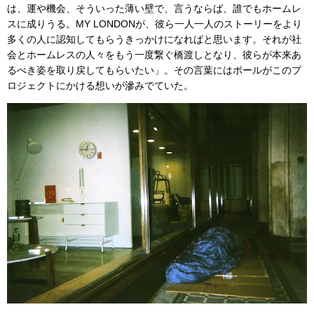
は、運や機会、そういった薄い壁で、言うならば、誰でもホームレ
スに成りうる。MY LONDONが、彼ら一人一人のストーリーをより
多くの人に認知してもらうきっかけになればと思います。それが社
会とホームレスの人々をもう一度繋ぐ橋渡しとなり、彼らが本来あ
るべき姿を取り戻してもらいたい」。その言葉にはポールがこのプ
ロジェクトにかける想いが滲みでていた。