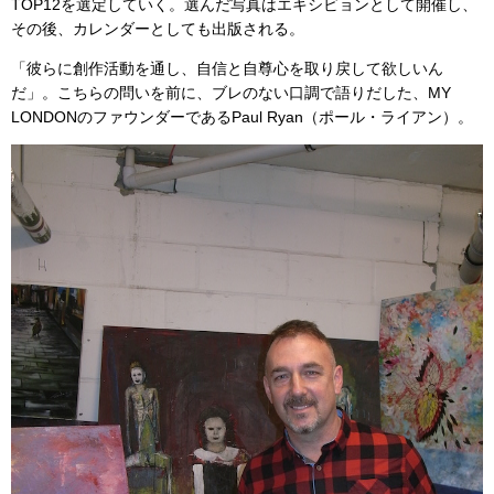
TOP12を選定していく。選んだ写真はエキシビョンとして開催し、
その後、カレンダーとしても出版される。
「彼らに創作活動を通し、自信と自尊心を取り戻して欲しいん
だ」。こちらの問いを前に、ブレのない口調で語りだした、MY
LONDONのファウンダーであるPaul Ryan（ポール・ライアン）。