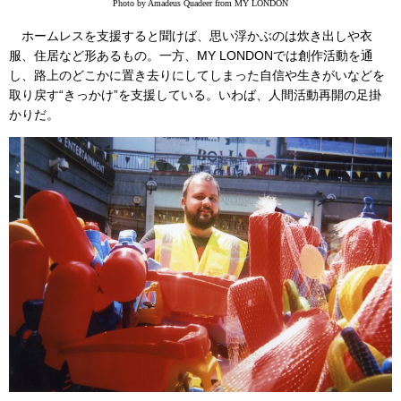
Photo by Amadeus Quadeer from MY LONDON
ホームレスを支援すると聞けば、思い浮かぶのは炊き出しや衣
服、住居など形あるもの。一方、MY LONDONでは創作活動を通
し、路上のどこかに置き去りにしてしまった自信や生きがいなどを
取り戻す“きっかけ”を支援している。いわば、人間活動再開の足掛
かりだ。