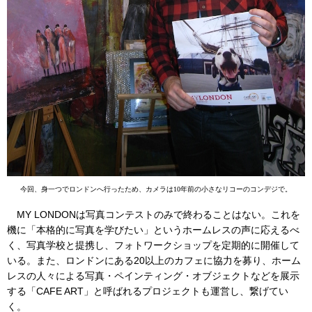
今回、身一つでロンドンへ行ったため、カメラは10年前の小さなリコーのコンデジで。
MY LONDONは写真コンテストのみで終わることはない。これを
機に「本格的に写真を学びたい」というホームレスの声に応えるべ
く、写真学校と提携し、フォトワークショップを定期的に開催して
いる。また、ロンドンにある20以上のカフェに協力を募り、ホーム
レスの人々による写真・ペインティング・オブジェクトなどを展示
する「CAFE ART」と呼ばれるプロジェクトも運営し、繋げてい
く。