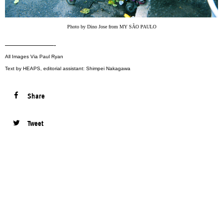
Photo by Dino Jose from MY SÃO PAULO
———————-
All Images Via Paul Ryan
Text by HEAPS, editorial assistant: Shimpei Nakagawa
Share
Tweet