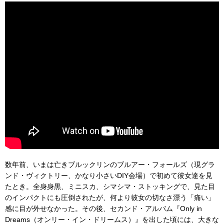
数年前、いまは亡きブルックリンのブルアー・フォールズ（現グラ
ンド・ヴィクトリー、かなり小さいDIY会場）で初めて彼女達を見
たとき。全身身黒、ミニスカ、シマシマ・ストッキングで、見た目
のインパクトにも圧倒されたが、何より彼女の切なさ漂う「痛い」
感に目が外せなかった。その後、セカンド・アルバム『Only in
Dreams（オンリー・イン・ドリームス）』を出した頃には、大きな