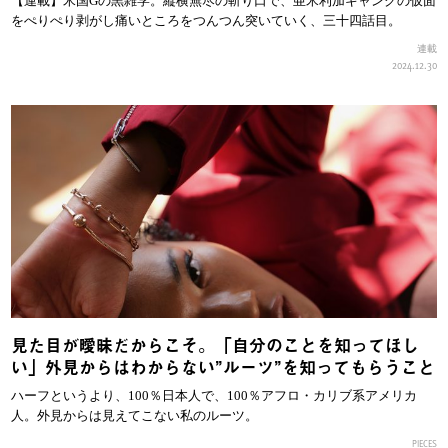
【連載】米国Gの黒雑学。縦横無尽の斬り口で、亜米利加ギャングの仮面
をぺりぺり剥がし痛いところをつんつん突いていく、三十四話目。
連載
2024.12.30
見た目が曖昧だからこそ。「自分のことを知ってほし
い」外見からはわからない”ルーツ”を知ってもらうこと
ハーフというより、100％日本人で、100％アフロ・カリブ系アメリカ
人。外見からは見えてこない私のルーツ。
PIECES