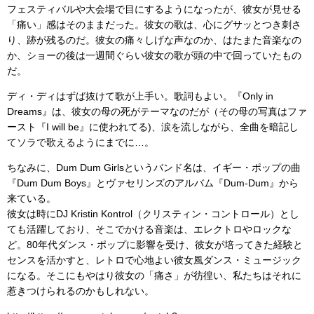
フェスティバルや大会場で目にするようになったが、彼女が見せる
「痛い」感はそのままだった。彼女の歌は、心にグサッとつき刺さ
り、跡が残るのだ。彼女の痛々しげな声なのか、はたまた音楽なの
か、ショーの後は一週間ぐらい彼女の歌が頭の中で回っていたもの
だ。
ディ・ディはずば抜けて歌が上手い。歌詞もよい。『Only in
Dreams』は、彼女の母の死がテーマなのだが（その母の写真はファ
ースト『I will be』に使われてる)、涙を流しながら、全曲を暗記し
てソラで歌えるようにまでに…。
ちなみに、Dum Dum Girlsというバンド名は、イギー・ポップの曲
『Dum Dum Boys』とヴァセリンズのアルバム『Dum-Dum』から
来ている。
彼女は時にDJ Kristin Kontrol（クリスティン・コントロール）とし
ても活躍しており、そこでかける音楽は、エレクトロやロックな
ど。80年代ダンス・ポップに影響を受け、彼女が培ってきた経験と
センスを活かすと、レトロで心地よい彼女風ダンス・ミュージック
になる。そこにもやはり彼女の「痛さ」が彷徨い、私たちはそれに
惹きつけられるのかもしれない。