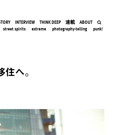
STORY
INTERVIEW
THINK DEEP
連載
ABOUT
street spirits
extreme
photography-telling
punk!
移住へ。