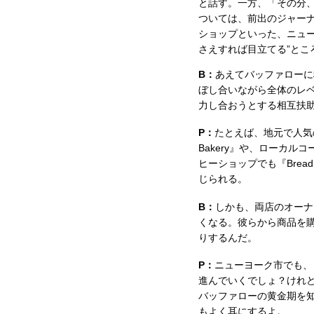
と話す。一方、「その分、
ついては、前出のジャー
ショップといった、ニュー
さえすれば目立てる”とこ
B：
あえてバッファローに
ぼし合いながら全体のレ
力し合おうとする相互扶
P：
たとえば、地元で人気のレ
Bakery』や、ローカルコー
ヒーショップでも『Bread
じられる。
B：
しかも、両店のオーナ
くなる。彼らから商品を
りするんだ。
P：
ニューヨーク市でも、
進んでいくでしょ？けれ
バッファローの黄金期を
もよく耳にするよ。