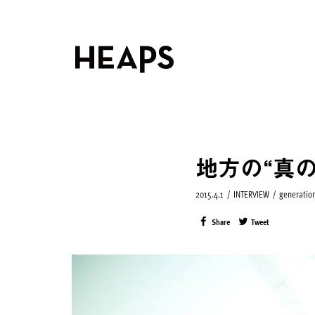
地方の“真
2015.4.1
/
INTERVIEW
/
generatio
Share
Tweet