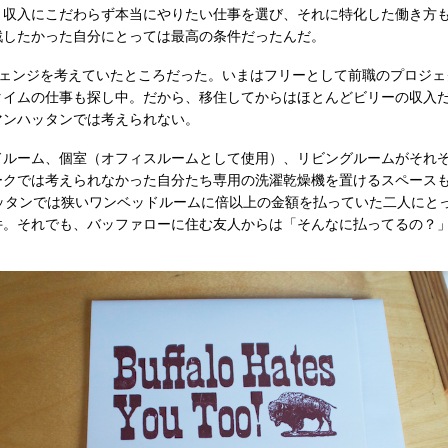
。収入にこだわらず本当にやりたい仕事を選び、それに特化した働き方も
戦したかった自分にとっては最高の条件だったんだ。
ェンジを考えていたところだった。いまはフリーとして前職のプロジェ
タイムの仕事も探し中。だから、移住してからはほとんどビリーの収入
マンハッタンでは考えられない。
ルーム、個室（オフィスルームとして使用）、リビングルームがそれ
クでは考えられなかった自分たち専用の洗濯乾燥機を置けるスペースも付
ハッタンでは狭いワンベッドルームに倍以上の金額を払っていた二人にと
件。それでも、バッファローに住む友人からは「そんなに払ってるの？