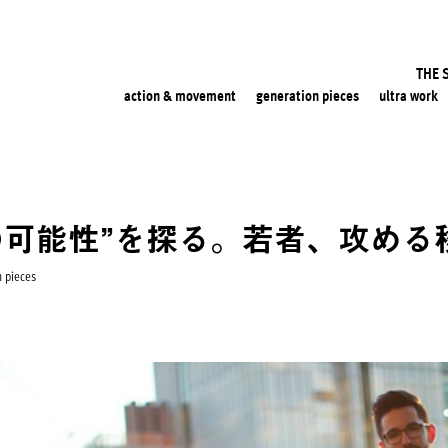
THE 
action & movement
generation pieces
ultra work
の可能性”を探る。若者、攻める
n pieces