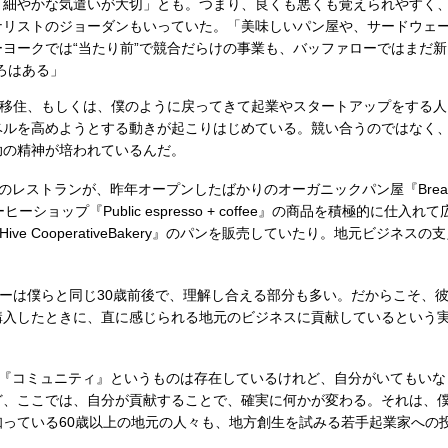
細やかな気遣いが大切」とも。つまり、良くも悪くも覚えられやすく、
ナリストのジョーダンもいっていた。「美味しいパン屋や、サードウェ
ヨークでは“当たり前”で競合だらけの事業も、バッファローではまだ新
ろはある」
移住、もしくは、僕のように戻ってきて起業やスタートアップをする人
ベルを高めようとする動きが起こりはじめている。競い合うのではなく
助の精神が培われているんだ。
ストランが、昨年オープンしたばかりのオーガニックパン屋『BreadHive 
ヒーショップ『Public espresso + coffee』の商品を積極的に仕
Hive CooperativeBakery』のパンを販売していたり。地元ビジネ
ーは僕らと同じ30歳前後で、理解し合える部分も多い。だからこそ、
購入したときに、直に感じられる地元のビジネスに貢献しているという
『コミュニティ』というものは存在しているけれど、自分がいてもいな
ど、ここでは、自分が貢献することで、確実に何かが変わる。それは、
知っている60歳以上の地元の人々も、地方創生を試みる若手起業家への