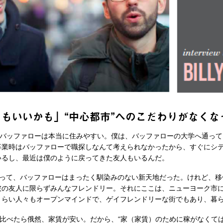
もいいかも」“中心都市”へのこだわりがなくな
バッファローは本当に住みやすい。僕は、バッファローの大学へ通って
卒業時はバッファローで職探しなんて考えられなかったから、すぐにシ
いるし、最近は僕のように戻ってきた友人もいるんだ。
って、バッファローはまったく馴染みのない新天地だった。けれど、移
彼の友人に限らずみんなフレンドリー。それにここは、ニューヨーク市
くらい人々もオープンマインドで、ゲイフレンドリーな街でもあり、暮
比べたら俄然、家賃が安い。だから、“家（家賃）のために稼がなくては