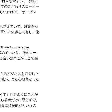
“目立ちやすい”。それに
ーブのこだわりのコーヒー
しいわけで。“オープン
も増えていて、影響を及
、互いに知識を共有し、協
Cooperative
入れて広めていたり、そのコー
スの支え合いはそこかしこで感
彼らのビジネスを応援した
実感が、また心地良かった
くても同じようにことが
僕ら若者だけに限らずで、
投資に積極的だというの