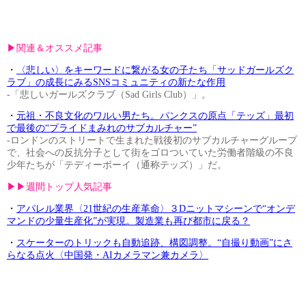
▶︎関連＆オススメ記事
・
〈悲しい〉をキーワードに繋がる女の子たち「サッドガールズク
ラブ」の成長にみるSNSコミュニティの新たな作用
-「悲しいガールズクラブ（Sad Girls Club）」。
・
元祖・不良文化のワルい男たち。パンクスの原点「テッズ」最初
で最後の“プライドまみれのサブカルチャー”
-ロンドンのストリートで生まれた戦後初のサブカルチャーグループ
で、社会への反抗分子として街をゴロついていた労働者階級の不良
少年たちが「テディーボーイ（通称テッズ）」だ。
▶︎▶︎週間トップ人気記事
・
アパレル業界〈21世紀の生産革命〉３Dニットマシーンで“オンデ
マンドの少量生産化”が実現。製造業も再び都市に戻る？
・
スケーターのトリックも自動追跡、構図調整。“自撮り動画”にさ
らなる点火〈中国発・AIカメラマン兼カメラ〉