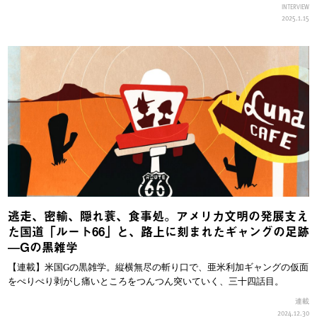
INTERVIEW
2025.1.15
逃走、密輸、隠れ蓑、食事処。アメリカ文明の発展支え
た国道「ルート66」と、路上に刻まれたギャングの足跡
—Gの黒雑学
【連載】米国Gの黒雑学。縦横無尽の斬り口で、亜米利加ギャングの仮面
をぺりぺり剥がし痛いところをつんつん突いていく、三十四話目。
連載
2024.12.30