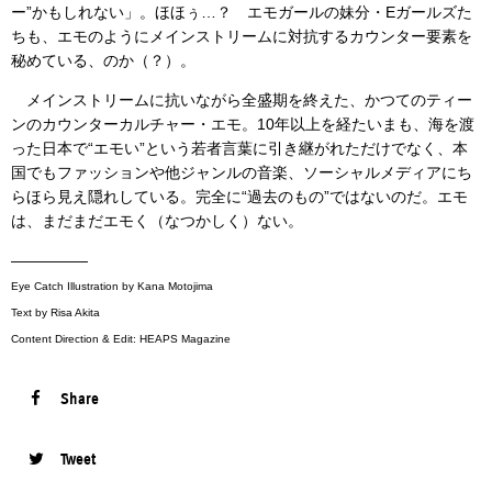
ー”かもしれない」。ほほぅ…？ エモガールの妹分・Eガールズた
ちも、エモのようにメインストリームに対抗するカウンター要素を
秘めている、のか（？）。
メインストリームに抗いながら全盛期を終えた、かつてのティー
ンのカウンターカルチャー・エモ。10年以上を経たいまも、海を渡
った日本で“エモい”という若者言葉に引き継がれただけでなく、本
国でもファッションや他ジャンルの音楽、ソーシャルメディアにち
らほら見え隠れしている。完全に“過去のもの”ではないのだ。エモ
は、まだまだエモく（なつかしく）ない。
—————
Eye Catch Illustration by Kana Motojima
Text by Risa Akita
Content Direction & Edit: HEAPS Magazine
Share
Tweet