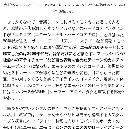
代表的なエモ・バンド「マイ・ケミカル・ロマンス」。エモキッズたちに嘆かれながら、2013
年に解散した。
せっかくなので、音楽シーンにおけるエモをもっと遡ってみる
と、感情の起伏を激しく奏でたフガジなどのハードコアパンクバン
ドが「エモコア（エモーショナル・ハードコアの略）」と呼ばれた
80年代がある。サニー・デイ・リアル・エステイトなど初期エモバ
ンドが出てきた90年代にまで漂流するが、
エモがカルチャーとして
確立したのは2000年代だ。音楽だけにとどまらず、ファッションや
社会へのアティチュードなど自己表現を含めたティーンのカルチャ
ームーブメントになった。
エモキッズのドレスコードは、漆黒に染
めたストレートヘアか緑や紫などの奇抜な髪色、目にかかった前
髪、目の周りをぐるりと黒くアイラインのゴスメイク、容赦なく体
に刺さるピアスにタトゥー、好きなエモバンドのビートを刻む足元
にはコンバースかVANS（ゲーマー、アニメオタクと重複する部分や
やあり）。
傷つきやすいメンタルの脆さ、危うさを秘めてマイスペースをフ
ル活用。教室ではキラキラ女子やパリピ系男子が構成する人気グル
ープを横目にヘッドフォン、お気に入りエモバンドのボーカルのエ
モい叫びにエモる。
エモは、ピンクのミニスカやローライズジーン