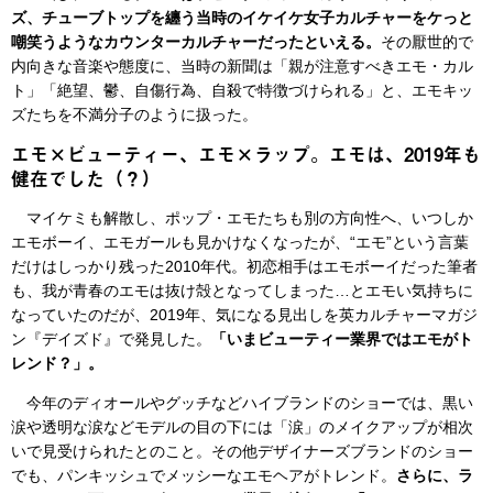
ズ、チューブトップを纏う当時のイケイケ女子カルチャーをケっと
嘲笑うようなカウンターカルチャーだったといえる。
その厭世的で
内向きな音楽や態度に、当時の新聞は「親が注意すべきエモ・カル
ト」「絶望、鬱、自傷行為、自殺で特徴づけられる」と、エモキッ
ズたちを不満分子のように扱った。
エモ×ビューティー、エモ×ラップ。エモは、2019年も
健在でした（？）
マイケミも解散し、ポップ・エモたちも別の方向性へ、いつしか
エモボーイ、エモガールも見かけなくなったが、“エモ”という言葉
だけはしっかり残った2010年代。初恋相手はエモボーイだった筆者
も、我が青春のエモは抜け殻となってしまった…とエモい気持ちに
なっていたのだが、2019年、気になる見出しを英カルチャーマガジ
ン『デイズド』で発見した。
「いまビューティー業界ではエモがト
レンド？」。
今年のディオールやグッチなどハイブランドのショーでは、黒い
涙や透明な涙などモデルの目の下には「涙」のメイクアップが相次
いで見受けられたとのこと。その他デザイナーズブランドのショー
でも、パンキッシュでメッシーなエモヘアがトレンド。
さらに、ラ