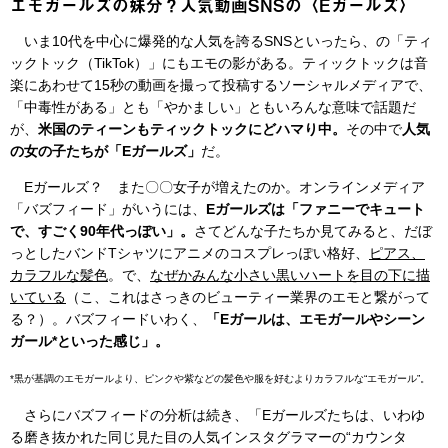
エモガールズの妹分？人気動画SNSの〈Eガールズ〉
いま10代を中心に爆発的な人気を誇るSNSといったら、の「ティ
ックトック（TikTok）」にもエモの影がある。ティックトックは音
楽にあわせて15秒の動画を撮って投稿するソーシャルメディアで、
「中毒性がある」とも「やかましい」ともいろんな意味で話題だ
が、
米国のティーンもティックトックにどハマり中。
その中で
人気
の女の子たちが「Eガールズ」
だ。
Eガールズ？ また〇〇女子が増えたのか。オンラインメディア
「バズフィード」がいうには、
Eガールズは「ファニーでキュート
で、すごく90年代っぽい」。
さてどんな子たちか見てみると、だぼ
っとしたバンドTシャツにアニメのコスプレっぽい格好、
ピアス、
カラフルな髪色
。で、
なぜかみんな小さい黒いハートを目の下に描
いている
（こ、これはさっきのビューティー業界のエモと繋がって
る？）。バズフィードいわく、
「Eガールは、エモガールやシーン
ガール*といった感じ」。
*黒が基調のエモガールより、ピンクや紫などの髪色や服を好むよりカラフルな“エモガール”。
さらにバズフィードの分析は続き、「Eガールズたちは、いわゆ
る磨き抜かれた同じ見た目の人気インスタグラマーの“カウンタ