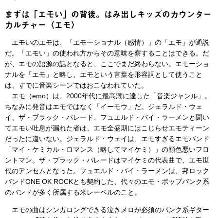
まずは「エモい」の背後。はみ出しキッズのカウンター
カルチャー〈エモ〉
エモいのエモは、「エモーショナル（感情）」の「エモ」が通説
だ。「エモい」の使われ方からその意味を察することはできる。だ
が、エモの語源の話となると、ここでまだ終わらない。エモーショ
ナルを「エモ」と略し、エモという言葉を形容詞として使うこと
は、すでに音楽シーンではおこなわれていた。
エモ（emo）は、2000年代に最高潮に達した「音楽ジャンル」。
ちなみに発音はエモではなく「イーモウ」だ。ジェラルド・ウェ
イ、ザ・ブラック・パレード、フュエルド・バイ・ラーメンと聞い
てエモい吐息が漏れた者は、エモ全盛期にはこじらせエモティーン
だったに違いない。ジェラルド・ウェイは、エモすぎるエモバンド
「マイ・ケミカル・ロマンス（略してマイケミ）」の顔色悪いフロ
ントマン。ザ・ブラック・パレードはマイケミの代表曲で、エモ世
代のアンセムとなった。フュエルド・バイ・ラーメンは、邦ロック
バンドONE OK ROCKとも契約した、代々のエモ・ポップパンク系
のバンドが多く所属する米レーベルのこと。
エモの曲はシンガロングできる泣きメロが必須のパンク系ギター