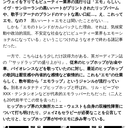
ンウェイを下りてもビューティー業界の流行りは「エモ」らしい。
イヴ・サンローランの黒いハートがプリントされたリップバーム
や、歌手リアーナのブランドのマットな黒い口紅…。え、これって
エモ、なの？
黒いハート＝エモとは聞いたことがない…。
しかも「エモのトレンドがカムバックした理由。それは、気候変
動や政治的混乱、不安定な社会などにビューティー業界もエモーシ
ョナルになっている」というこじつけのようなオチで終わる謎記事
だった。
一方で、こちらはもう少しだけ説得力がある。英ガーディアン誌
の『“サッドラップ”の盛り上がり』。
従来のヒップホップがお金や
車、バイオレンスなどを歌っていたのに対し、最近のヒップホップ
の歌詞は厭世感や内省的な感情など叙情的に。これも“エモ”の仕業
らしく、数年前から「エモラップ」というジャンルが流行ってい
る。
別名オルタナティブヒップホップと呼ばれ、リル・ピープや
XXX・テンタシオンなどが代表的エモラッパーたちだった（二人と
も20代前半でこの世を去った）。
ヒップホップ界の大御所カニエ・ウェストも自身の双極性障害に
ついて打ち明けたり、ジェイZもセラピーが必要なことを公言して
いたりと、ヒップホップ界がややエモに歩み寄っている。