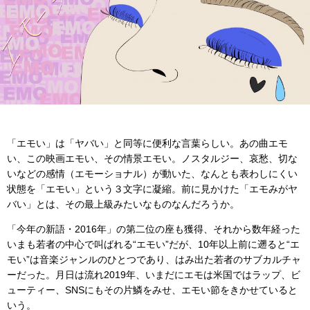
「エモい」は「ヤバい」と同等に便利な言葉らしい。あの曲エモ
い、この映画エモい、その情景エモい。ノスタルジー、哀愁、切な
いなどの感情（エモーショナル）が動いた、なんとも表わしにくい
状態を「エモい」という３文字に凝縮。前に見かけた「エモみがヤ
バい」とは、その最上級みたいなものなんだろうか。
「今年の新語・2016年」の第二位の座も獲得、それから数年経った
いまも若者の中心で叫ばれる“エモい”だが、10年以上前に遡ると“エ
モい”は音楽ジャンルのひとつであり、はみ出た若者のサブカルチャ
ーだった。月日は流れ2019年、いまだにエモは米国ではラップ、ビ
ューティー、SNSにもその片鱗をみせ、エモい節をきかせていると
いう。