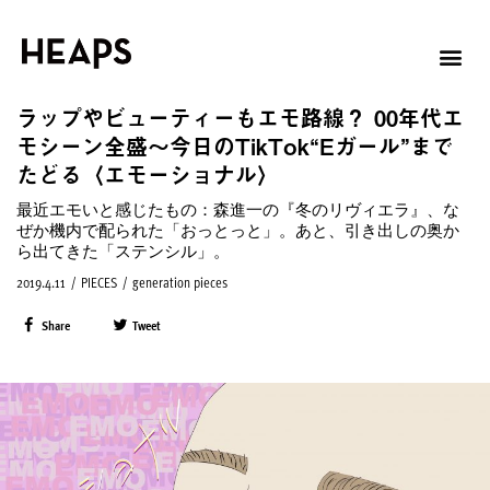
ラップやビューティーもエモ路線？ 00年代エ
モシーン全盛〜今日のTikTok“Eガール”まで
たどる〈エモーショナル〉
最近エモいと感じたもの：森進一の『冬のリヴィエラ』、な
ぜか機内で配られた「おっとっと」。あと、引き出しの奥か
ら出てきた「ステンシル」。
2019.4.11
/
PIECES
/
generation pieces
Share
Tweet