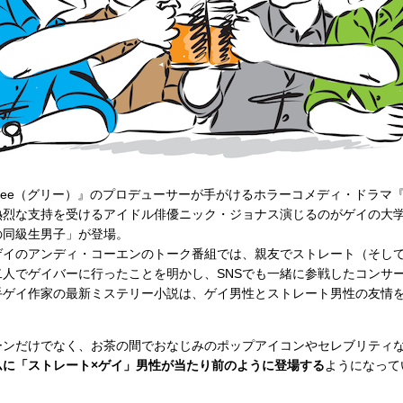
ee（グリー）』のプロデューサーが手がけるホラーコメディ・ドラマ
熱烈な支持を受けるアイドル俳優ニック・ジョナス演じるのがゲイの大
の同級生男子」が登場。
イのアンディ・コーエンのトーク番組では、親友でストレート（そし
人でゲイバーに行ったことを明かし、SNSでも一緒に参戦したコンサ
手ゲイ作家の最新ミステリー小説は、ゲイ男性とストレート男性の友情
。
ンだけでなく、お茶の間でおなじみのポップアイコンやセレブリティ
ムに「ストレート×ゲイ」男性が当たり前のように登場する
ようになって