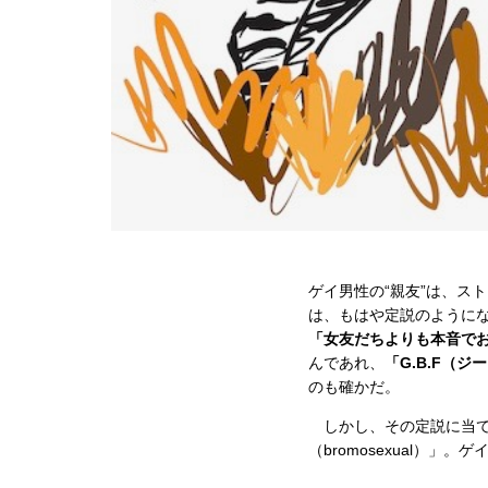
ゲイ男性の“親友”は、ス
は、もはや定説のように
「女友だちよりも本音で
んであれ、
「G.B.F（
のも確かだ。
しかし、その定説に当て
（bromosexual）