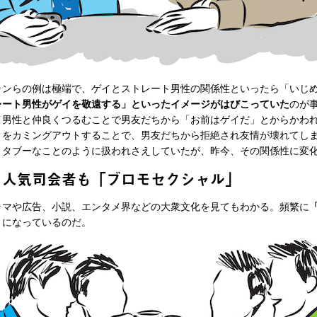
ンらの例は極端で、ゲイとストレート男性の関係性といったら「いじ
レート男性がゲイを敬遠する」といったイメージがはびこっていた
のが
男性と仲良くつるむことで男友だちから「お前はゲイだ」とからかわ
ィをカミングアウトすることで、男友だちから拒絶され友情が壊れてし
、タブーなことのように扱われさえしていたが、昨今、その関係性に変
、人気司会者も「ブロモセクシャル」
マや広告、小説、エンタメ界などの大衆文化を見てもわかる。頻繁に
うになっているのだ。