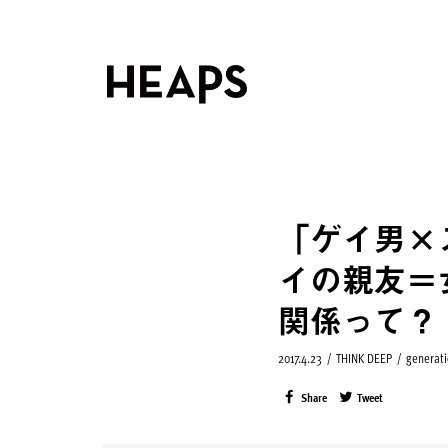
「ゲイ男×
イの親友＝
関係って？
2017.4.23
/
THINK DEEP
/
generati
Share
Tweet