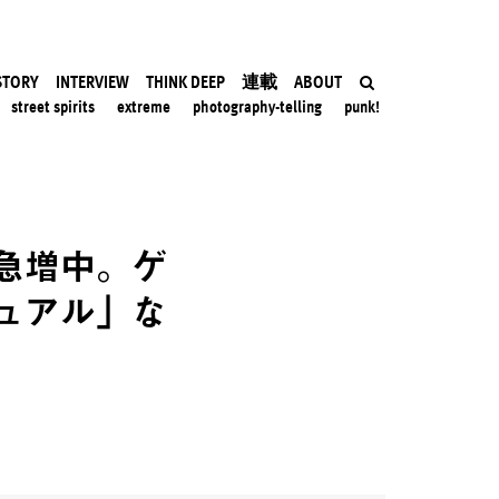
STORY
INTERVIEW
THINK DEEP
連載
ABOUT
street spirits
extreme
photography-telling
punk!
急増中。ゲ
ュアル」な