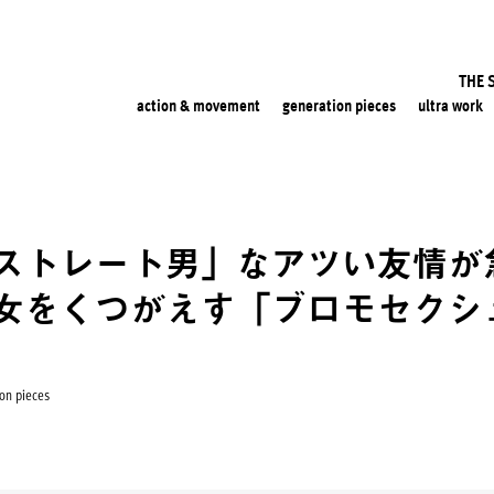
THE 
action & movement
generation pieces
ultra work
ストレート男」なアツい友情が
女をくつがえす「ブロモセクシ
on pieces