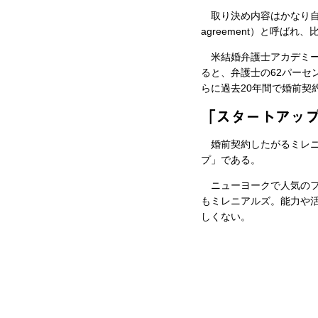
取り決め内容はかなり自由だ
agreement）と呼ば
米結婚弁護士アカデミー（Amer
ると、弁護士の62パーセ
らに過去20年間で婚前契
「スタートアッ
婚前契約したがるミレニ
プ」である。
ニューヨークで人気のフー
もミレニアルズ。能力や
しくない。