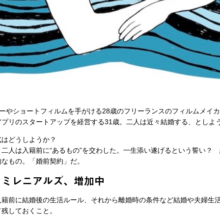
ーやショートフィルムを手がける28歳のフリーランスのフィルムメイカ
プリのスタートアップを経営する31歳。二人は近々結婚する、としよ
式はどうしようか？
二人は入籍前に“あるもの”を交わした。一生添い遂げるという誓い？
的なもの。「婚前契約」だ。
るミレニアルズ、増加中
入籍前に結婚後の生活ルール、それから離婚時の条件など結婚や夫婦生
て残しておくこと。