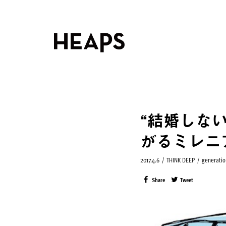
“結婚しな
がるミレニ
2017.4.6
/
THINK DEEP
/
generatio
Share
Tweet