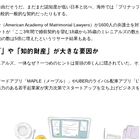
そうだ。まだまだ認知度が低い日本と比べ、海外では「プリナップ」（pren
れ、比較的一般的な契約だったりもする。
ican Academy of Matrimonial Lawyers）が1600人の
ントが「ここ3年間で婚前契約を望む18歳から35歳のミレニアルズの数
約の数は5倍に増えたというリサーチ結果もある。
プ」や「知的財産」が大きな要因か
アルズ、一体なぜ？一つめのヒントは冒頭のBくんに隠されていた。そ
ドアプリ「MAPLE（メープル）」やUBERのライバル配車アプリ「LY
活力のある若手起業家が実力次第でスタートアップを立ち上げビジネス