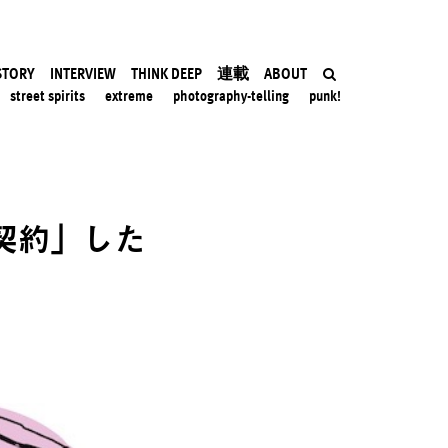
STORY
INTERVIEW
THINK DEEP
連載
ABOUT
street spirits
extreme
photography-telling
punk!
契約」した