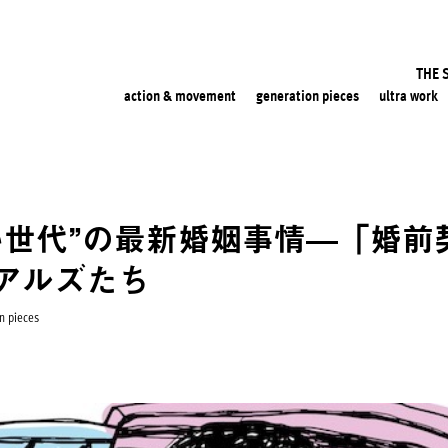
THE 
action & movement
generation pieces
ultra work
い世代”の最新婚姻事情—「婚前
アルズたち
n pieces