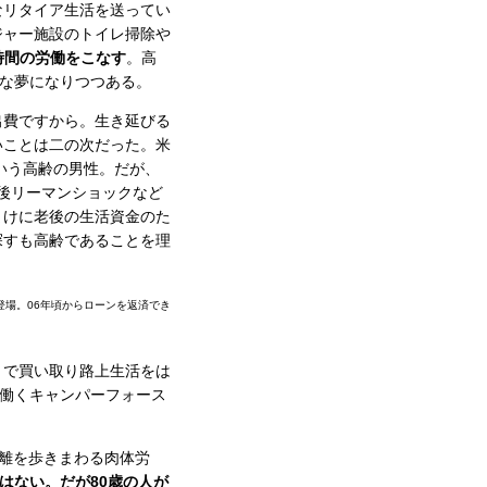
なリタイア生活を送ってい
ジャー施設のトイレ掃除や
時間の労働をこなす
。高
沢な夢になりつつある。
出費ですから。生き延びる
いことは二の次だった。米
いう高齢の男性。だが、
の後リーマンショックなど
まけに老後の生活資金のた
探すも高齢であることを理
登場。06年頃からローンを返済でき
円）で買い取り路上生活をは
で働くキャンパーフォース
距離を歩きまわる肉体労
はない。だが80歳の人が