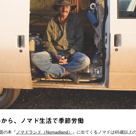
いから、ノマド生活で季節労働
題の本『
ノマドランド（Nomadland）
』に出てくるノマドは65歳以上