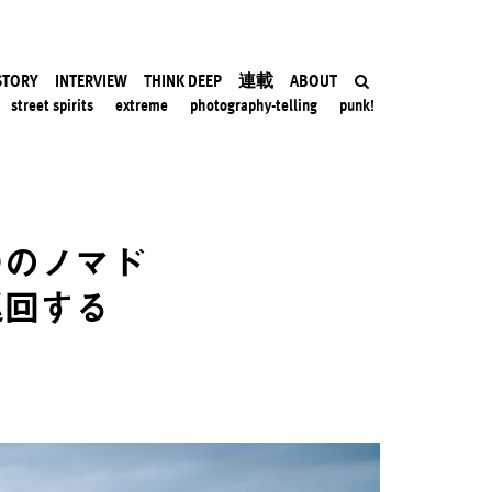
STORY
INTERVIEW
THINK DEEP
連載
ABOUT
street spirits
extreme
photography-telling
punk!
つのノマド
巡回する