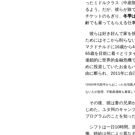
ったミドルクラス（中産
るよう。だが、彼らが旅
チケットのもぎり、
冬季
齢でも雇ってもらえる仕事
彼らは好き好んで家を捨
ためにはそこから削らな
マクドナルドに16歳から
65歳を目前に着々とリタ
連鎖的に世界的金融危機
めに投資していたお金も
由に断られ、2011年に
*2000年代前半からおこった住宅
ない人が急増、不動産価格も暴落し
その後、彼は妻の兄弟から
じめた。ユタ州のキャンプ
プログラムのことを知っ
シフトは一日10時間。固
働。時給は州により異なる