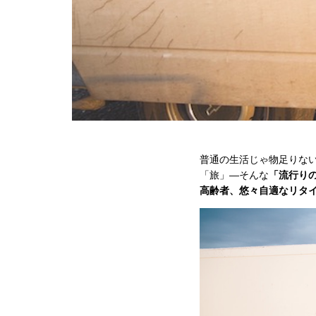
普通の生活じゃ物足りな
「旅」—そんな
「流行り
高齢者、悠々自適なリタ