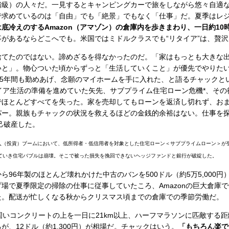
階級）の人々だ。一見するとキャンピングカーで旅をしながら悠々自適
で求めているのは「自由」でも「絶景」でもなく「仕事」だ。夏季はレ
は底冷えのするAmazon（アマゾン）の倉庫内を歩きまわり、一日約10
があるならどこへでも。米国ではミドルクラスでも“リタイア”は、贅
てたのではない。諦めざるを得なかったのだ。「家はもっとも大きな
いと」。物心ついた頃からずっと「生活していくこと」が優先でやりた
45年間も勤めあげ、念願のマイホームを手に入れた、と語るチャックと
イア生活の準備を進めていた矢先、サブプライム住宅ローン危機*、そ
でほとんどすべてを失った。家を売却してもローンを返済し切れず、お
パー。親族もチャックの状況を救えるほどの金銭的余裕はない。仕事を
自己破産した。
購入（投資）ブームにおいて、低所得者・低信用者を対象とした住宅ローン＜サブプライムローン＞が
ていき住宅バブルは崩壊。そこで被った損失を挽回できないヘッジファンドと銀行が破綻した。
96年製のほとんど壊れかけた中古のバンを500ドル（約5万5,000
場で夏季限定の掃除の仕事に従事していたころ、Amazonの巨大倉庫
た。配送が忙しくなる秋からクリスマス頃までの倉庫での季節労働だ。
いコンクリートの上を一日に21km以上、ハーフマラソンに匹敵する
が、12ドル（約1,300円）が相場だ。チャックはいう。
「もちろん楽で