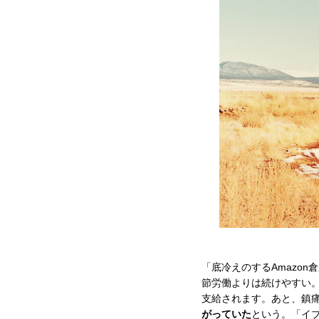
「底冷えのするAmazo
節労働よりは続けやすい
支給されます。あと、鎮
がっていた
という。「イブ