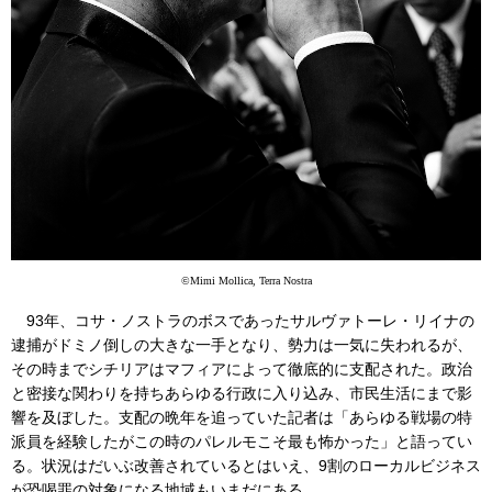
©Mimi Mollica, Terra Nostra
93年、コサ・ノストラのボスであったサルヴァトーレ・リイナの
逮捕がドミノ倒しの大きな一手となり、勢力は一気に失われるが、
その時までシチリアはマフィアによって徹底的に支配された。政治
と密接な関わりを持ちあらゆる行政に入り込み、市民生活にまで影
響を及ぼした。支配の晩年を追っていた記者は「あらゆる戦場の特
派員を経験したがこの時のパレルモこそ最も怖かった」と語ってい
る。状況はだいぶ改善されているとはいえ、9割のローカルビジネス
が恐喝罪の対象になる地域もいまだにある。