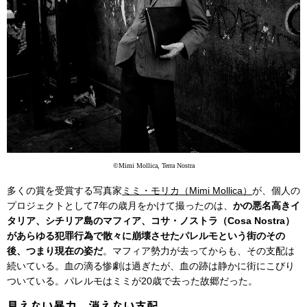
©Mimi Mollica, Terra Nostra
多くの賞を受賞する写真家
ミミ・モリカ（Mimi Mollica）
が、個人の
プロジェクトとして7年の歳月をかけて撮ったのは、
かの悪名高きイ
タリア、シチリア島のマフィア、コサ・ノストラ（Cosa Nostra）
があらゆる犯罪行為で散々に崩壊させたパレルモという街のその
後、つまり現在の姿だ
。マフィア勢力が去ってからも、その支配は
続いている。血の滴る惨劇は過ぎたが、血の跡は静かに街にこびり
ついている。パレルモはミミが20歳で去った故郷だった。
見えない暴力、消えない支配