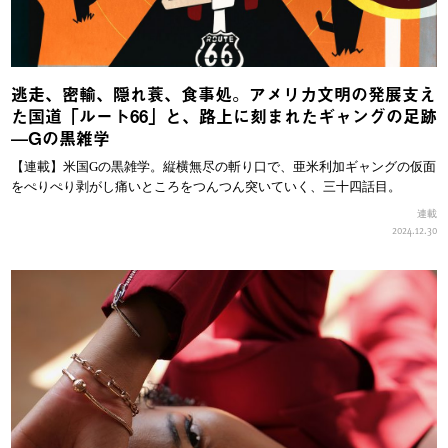
逃走、密輸、隠れ蓑、食事処。アメリカ文明の発展支え
た国道「ルート66」と、路上に刻まれたギャングの足跡
—Gの黒雑学
【連載】米国Gの黒雑学。縦横無尽の斬り口で、亜米利加ギャングの仮面
をぺりぺり剥がし痛いところをつんつん突いていく、三十四話目。
連載
2024.12.30