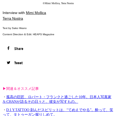
©Mimi Mollica, Terra Nostra
Interview with
Mimi Mollica
Terra Nostra
Text by Sako Hirano
Content Direction & Edit: HEAPS Magazine
Share
Tweet
▶︎関連＆オススメ記事
・
孤高の巨匠、ロバート・フランクと過ごした10年。日本人写真家
A-CHANが語るその日々と、彼女が写すもの。
・
D.I.Y.TATTOO 刻んだスピリットは、“てめえでやる”。酔って、笑
って、タトゥーガン握りしめて。