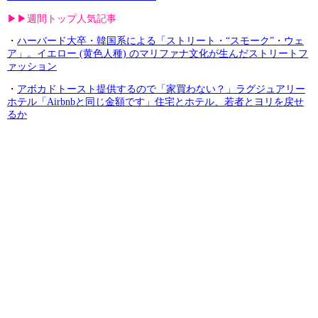
▶︎▶︎週間トップ人気記事
・
ハーバード大卒・韓国系による「ストリート・“スモーク”・ウェ
ア」。イエロー (黄色人種) のマリファナ文化が生んだストリートフ
ァッション
・
アボカドトースト提供するので「家買わない？」ラグジュアリー
ホテル「Airbnbと同じ金額です」住宅とホテル、若者とヨリを戻せ
るか