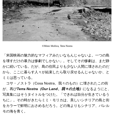
©Mimi Mollica, Terra Nostra
「米国映画の魅力的なマフィアみたいなもんじゃないよ。一つの島
を壊すだけの暴力は惨劇でしかない」。そしてその惨劇は、まだ静
かに続いている。だが、島の住民よりも少ない人間に壊されたのだ
から、ここに暮らす人々が結束したら取り戻せるんじゃないか、と
ミミは思っている。
コサ・ノストラ（Cosa Nostra、我々のもの）に壊されたこの街
が、再び
Terra Nostra（Our Land、我々の土地）
になるようにと、
写真集にはそうタイトルをつけた。「できれば自分が生きているう
ちに」。その時がきたらミミ・モリカは、美しいシチリアの島と街
をカラーで鮮明におさめるだろう。どの海よりもシチリア、パレル
モの海を青く。