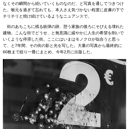
なくその瞬間から続いていくものなのだ、と写真を通してつきつけ
た。喉元を過ぎて忘れても、本人さえ気づかない程度に皮膚の下で
チリチリと焼け続けているようなニュアンスで。
街のあちこちに残る銃弾の跡、憩う家族の後ろにそびえる壊れた
建物。こんな街でどうせ、と無意識に緩やかに人生の希望を削いで
いくような停滞した街。ここにはいまはモノクロが似合うと思っ
て、と7年間、その街の影と光を写した。大量の写真から最終的に
60枚まで絞り一冊にまとめ、今年2月に出版した。