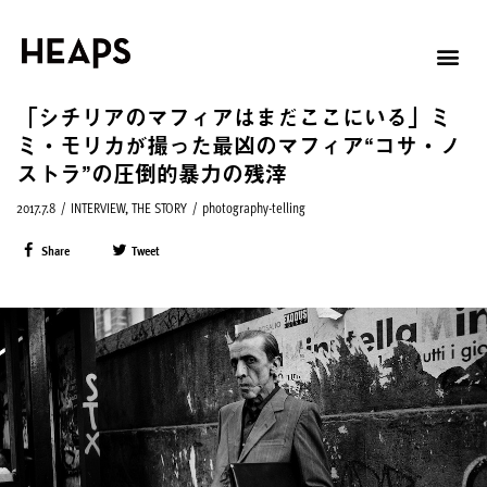
「シチリアのマフィアはまだここにいる」ミ
ミ・モリカが撮った最凶のマフィア“コサ・ノ
ストラ”の圧倒的暴力の残滓
2017.7.8
/
INTERVIEW
,
THE STORY
/
photography-telling
Share
Tweet