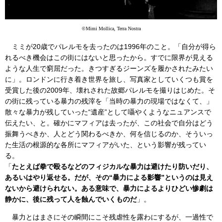
©Mimi Mollica, Terra Nostra
ミミが20歳でパレルモを去ったのは1996年のこと。「自分が得ら
れるべき機会はこの街にはないと思ったから。すでに限界が見える
ような人生で窮屈だった。きつすぎるジーンズを履かされたみたい
に」。ロンドンに行き着き世界を旅し、写真家としていくつも賞を
受賞した後の2009年、壊れされた故郷パレルモを撮りはじめた。そ
の街に残っている暴力の残滓を「当時の暴力の現場ではなくて、」
散々な暴力が残していった“遺産”として囁やくようなニュアンスで
伝えたい、と。確かにマフィアは去ったが、この社会で自分はどう
振舞うべきか、人とどう関わるべきか、何を信じるのか、そういっ
た生活の根源的な各所にマフィアがいた、という影響が残ってい
る。
「
たとえば拳で殴るなどのフィジカルな暴力は避けたり防いだり、
あるいはやり返せる。だが、その“暴力による影響”というのは見え
ないから避けられない。ある意味で、暴力によるよりひどい惨劇は
静かに、後に残って人を蝕んでいくものだ
」。
暴力とはまさにその瞬間にこそ残虐性を露わにするが、一過性で