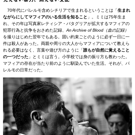
70年代にパレルモ含めシチリアで生まれるということは「
生まれ
ながらにしてマフィアのいる生活を知ること
」。ミミは75年生ま
れ、その年は写真家レティシア・バタグリアが拡大するマフィアの
犯罪行為と抗争をおさめた記録、
An Archive of Blood（血の記録）
を撮りはじめた翌年でもある。固い約束ごとのように必ず一日に一
件は殺人があった。両親や周りの大人からマフィアについて教えら
れる必要はなく、言葉や遊び方のように「
誰もが自然に覚えること
の一つだった
」とミミは言う。小学校では身の振り方も教わった。
マフィアの存在が当たり前のように馴染んでいた生活。それが、パ
レルモの日常だった。