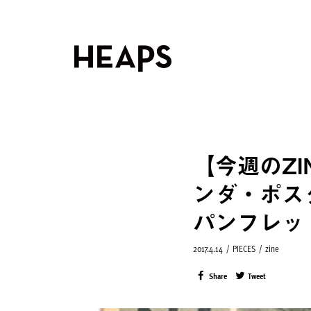
【今週のZ
ンダ・ポス
パンフレット
2017.4.14
/
PIECES
/
zine
Share
Tweet