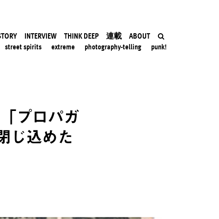
STORY
INTERVIEW
THINK DEEP
連載
ABOUT
street spirits
extreme
photography-telling
punk!
た「プロパガ
閉じ込めた