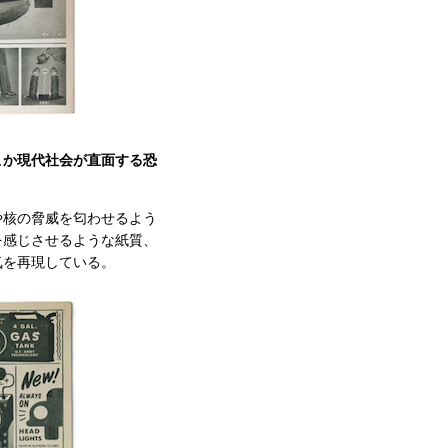
こか現代社会が直面する恐
や核の脅威を匂わせるよう
を感じさせるような紙質、
気を再現している。