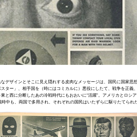
逸なデザインとそこに見え隠れする皮肉なメッセージは、国民に国家思
ポスター」、相手国を（時にはコミカルに）悪役にしたて、戦争を正義
東と西に分断したあの冷戦時代にもおおいに“活躍”。アメリカとロシ
戦時中も、両国で多用され、それぞれの国民はいたずらに駆りたてられ