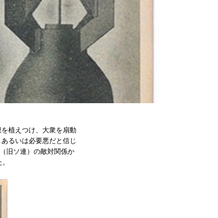
想を植えつけ、大衆を扇動
、あるいは必要悪だと信じ
ア（旧ソ連）の敵対関係か
た。